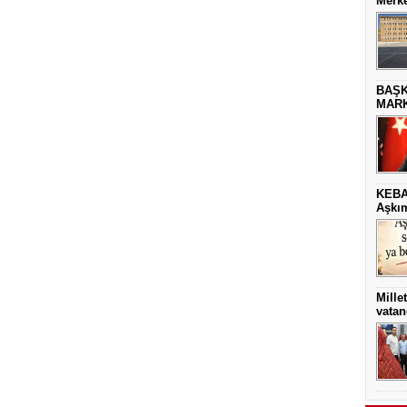
Merke
BAŞK
MARK
KEBA
Aşkım
Mille
vatan