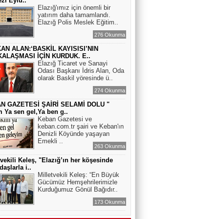
zi Eylü..
Elazığ'ımız için önemli bir
yatırım daha tamamlandı.
Elazığ Polis Meslek Eğitim..
276 Okunma
AN ALAN:‘BASKİL KAYISISI’NIN
ALAŞMASI İÇİN KURDUK. E..
Elazığ Ticaret ve Sanayi
Odası Başkanı İdris Alan, Oda
olarak Baskil yöresinde ü..
274 Okunma
N GAZETESİ ŞAİRİ SELAMİ DOLU "
 Ya sen gel,Ya ben g..
Keban Gazetesi ve
keban.com.tr şairi ve Keban'ın
Denizli Köyünde yaşayan
Emekli ..
263 Okunma
tvekili Keleş, "Elazığ’ın her köşesinde
daşlarla i..
Milletvekili Keleş: “En Büyük
Gücümüz Hemşehrilerimizle
Kurduğumuz Gönül Bağıdır..
173 Okunma