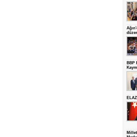
Ağın'
düze
BBP E
Kaym
ELAZ
Mille