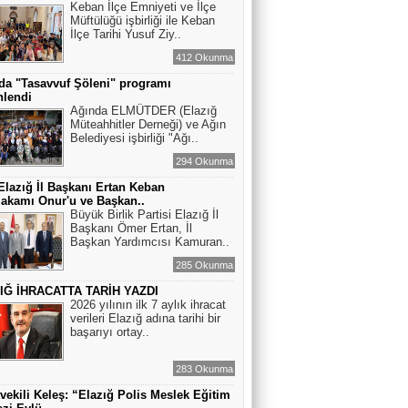
Keban İlçe Emniyeti ve İlçe
Müftülüğü işbirliği ile Keban
İlçe Tarihi Yusuf Ziy..
412 Okunma
da "Tasavvuf Şöleni" programı
nlendi
Ağında ELMÜTDER (Elazığ
Müteahhitler Derneği) ve Ağın
Belediyesi işbirliği "Ağı..
294 Okunma
lazığ İl Başkanı Ertan Keban
akamı Onur'u ve Başkan..
Büyük Birlik Partisi Elazığ İl
Başkanı Ömer Ertan, İl
Başkan Yardımcısı Kamuran..
285 Okunma
IĞ İHRACATTA TARİH YAZDI
2026 yılının ilk 7 aylık ihracat
verileri Elazığ adına tarihi bir
başarıyı ortay..
283 Okunma
tvekili Keleş: “Elazığ Polis Meslek Eğitim