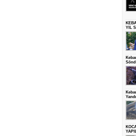
KEBA
YIL 
Keban
Sönd
Keba
Yand
KOCA
YAPI