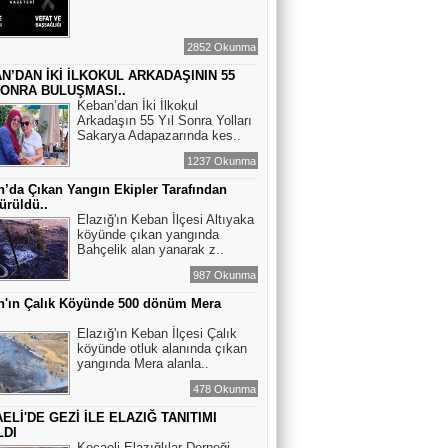
2852 Okunma
N’DAN İKİ İLKOKUL ARKADAŞININ 55
SONRA BULUŞMASI..
Keban’dan İki İlkokul
Arkadaşın 55 Yıl Sonra Yolları
Sakarya Adapazarında kes..
1237 Okunma
’da Çıkan Yangın Ekipler Tarafından
ürüldü..
Elazığ'ın Keban İlçesi Altıyaka
köyünde çıkan yangında
Bahçelik alan yanarak z..
987 Okunma
n'ın Çalık Köyünde 500 dönüm Mera
ı
Elazığ'ın Keban İlçesi Çalık
köyünde otluk alanında çıkan
yangında Mera alanla..
478 Okunma
ELİ'DE GEZİ İLE ELAZIĞ TANITIMI
LDI
Kocaeli Elazığlılar Derneği