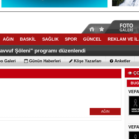
AĞIN
BASKİL
SAĞLIK
SPOR
GÜNCEL
REKLAM VE İ
savvuf Şöleni" programı düzenlendi
o Galeri
Günün Haberleri
Köşe Yazarları
Anketler
ÇO
BUG
VEFA
AĞIN
VEFA