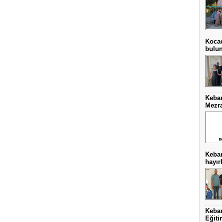
Kocae
bulu
Keban
Mezra
Keba
hayırl
Keban
Eğiti