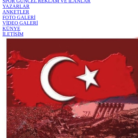
SPOR
GÜNCEL
REKLAM VE İLANLAR
YAZARLAR
ANKETLER
FOTO GALERİ
VİDEO GALERİ
KÜNYE
İLETİŞİM