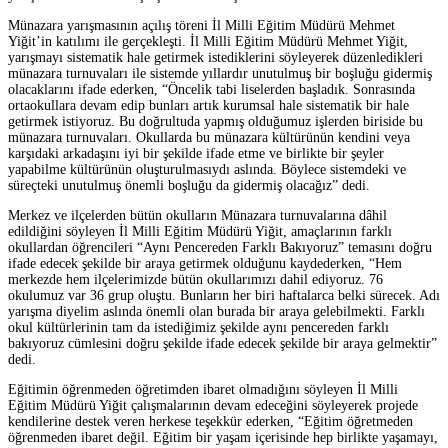
Münazara yarışmasının açılış töreni İl Milli Eğitim Müdürü Mehmet
Yiğit’in katılımı ile gerçekleşti. İl Milli Eğitim Müdürü Mehmet Yiğit,
yarışmayı sistematik hale getirmek istediklerini söyleyerek düzenledikleri
münazara turnuvaları ile sistemde yıllardır unutulmuş bir boşluğu gidermiş
olacaklarını ifade ederken, “Öncelik tabi liselerden başladık. Sonrasında
ortaokullara devam edip bunları artık kurumsal hale sistematik bir hale
getirmek istiyoruz. Bu doğrultuda yapmış olduğumuz işlerden biriside bu
münazara turnuvaları. Okullarda bu münazara kültürünün kendini veya
karşıdaki arkadaşını iyi bir şekilde ifade etme ve birlikte bir şeyler
yapabilme kültürünün oluşturulmasıydı aslında. Böylece sistemdeki ve
süreçteki unutulmuş önemli boşluğu da gidermiş olacağız” dedi.
Merkez ve ilçelerden bütün okulların Münazara turnuvalarına dâhil
edildiğini söyleyen İl Milli Eğitim Müdürü Yiğit, amaçlarının farklı
okullardan öğrencileri “Aynı Pencereden Farklı Bakıyoruz” temasını doğru
ifade edecek şekilde bir araya getirmek olduğunu kaydederken, “Hem
merkezde hem ilçelerimizde bütün okullarımızı dahil ediyoruz. 76
okulumuz var 36 grup oluştu. Bunların her biri haftalarca belki sürecek. Adı
yarışma diyelim aslında önemli olan burada bir araya gelebilmekti. Farklı
okul kültürlerinin tam da istediğimiz şekilde aynı pencereden farklı
bakıyoruz cümlesini doğru şekilde ifade edecek şekilde bir araya gelmektir”
dedi.
Eğitimin öğrenmeden öğretimden ibaret olmadığını söyleyen İl Milli
Eğitim Müdürü Yiğit çalışmalarının devam edeceğini söyleyerek projede
kendilerine destek veren herkese teşekkür ederken, “Eğitim öğretmeden
öğrenmeden ibaret değil. Eğitim bir yaşam içerisinde hep birlikte yaşamayı,