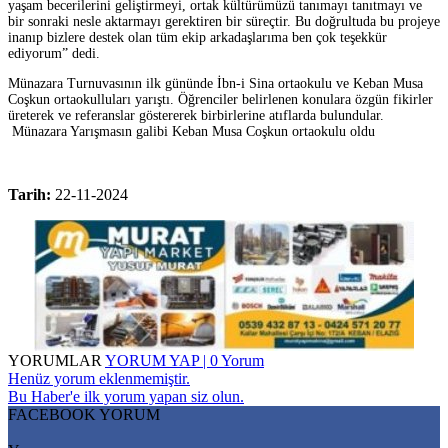
yaşam becerilerini geliştirmeyi, ortak kültürümüzü tanımayı tanıtmayı ve
bir sonraki nesle aktarmayı gerektiren bir süreçtir. Bu doğrultuda bu projeye
inanıp bizlere destek olan tüm ekip arkadaşlarıma ben çok teşekkür
ediyorum” dedi.
Münazara Turnuvasının ilk gününde İbn-i Sina ortaokulu ve Keban Musa
Coşkun ortaokulluları yarıştı. Öğrenciler belirlenen konulara özgün fikirler
üreterek ve referanslar göstererek birbirlerine atıflarda bulundular.
Münazara Yarışmasın galibi Keban Musa Coşkun ortaokulu oldu
Tarih:
22-11-2024
YORUMLAR
YORUM YAP | 0 Yorum
Henüz yorum eklenmemiştir.
Bu Haber'e ilk yorum yapan siz olun.
FACEBOOK YORUM