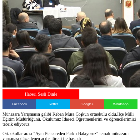
Haberi Sesli Dinle
Facebook
Twitter
Google+
Whatsapp
Münazara Yarışmasın galibi Keban Musa Coşkun ortaokulu oldu,İlçe Milli
Eğitim Müdürlüğünü, Okulumuz İdareci,Öğretmenlerini ve öğrencilerimizi
tebrik ediyoruz
Ortaokullar arası “Aynı Pencereden Farklı Bakıyoruz” temalı münazara
yarışması düzenlenen açılış töreni ile başladı.