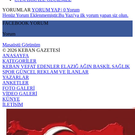
YORUMLAR
YORUM YAP | 0 Yorum
Henüz Yorum Eklenmemiştir.Bu Yazı'ya ilk yorum yapan siz olun.
FACEBOOK YORUM
Yorum
Masaüstü Görünüm
© 2026 KEBAN GAZETESİ
ANASAYFA
KATEGORİLER
KEBAN
VEFAT EDENLER
ELAZIĞ
AĞIN
BASKİL
SAĞLIK
SPOR
GÜNCEL
REKLAM VE İLANLAR
YAZARLAR
ANKETLER
FOTO GALERİ
VİDEO GALERİ
KÜNYE
İLETİŞİM