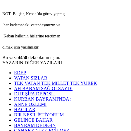
NOT: Bu şiir, Keban’da görev yapmış
her kademedeki vatandaşımızın ve
Keban halkının hislerine tercüman
olmak için yazılmıştır.
Bu yazı
4458
defa okunmuştur.
YAZARIN DİĞER YAZILARI
EDEP
VATAN SIZLAR
TEK VATAN TEK MİLLET TEK YÜREK
AH BABAM SAĞ OLSAYDI
DUT ŞİFA DEPOSU
KURBAN BAYRAMI'NDA :
ANNE ÖZLEMİ
HACILAR
BİR NESİL İSTİYORUM
GELİNCE BAHAR
BAYRAM DEDİĞİN
ÇANAKKALE GEÇİLMEZ