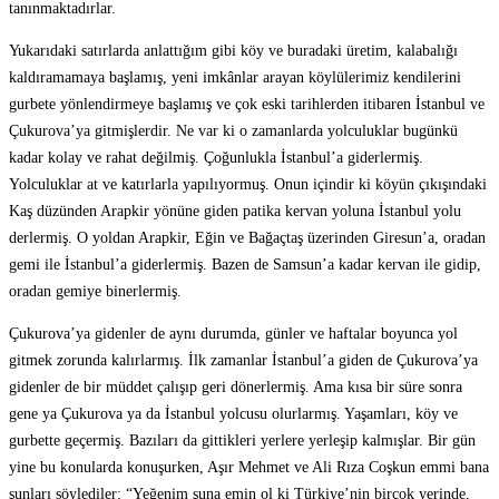
tanınmaktadırlar.
Yukarıdaki satırlarda anlattığım gibi köy ve buradaki üretim, kalabalığı
kaldıramamaya başlamış, yeni imkânlar arayan köylülerimiz kendilerini
gurbete yönlendirmeye başlamış ve çok eski tarihlerden itibaren İstanbul ve
Çukurova’ya gitmişlerdir. Ne var ki o zamanlarda yolculuklar bugünkü
kadar kolay ve rahat değilmiş. Çoğunlukla İstanbul’a giderlermiş.
Yolculuklar at ve katırlarla yapılıyormuş. Onun içindir ki köyün çıkışındaki
Kaş düzünden Arapkir yönüne giden patika kervan yoluna İstanbul yolu
derlermiş. O yoldan Arapkir, Eğin ve Bağaçtaş üzerinden Giresun’a, oradan
gemi ile İstanbul’a giderlermiş. Bazen de Samsun’a kadar kervan ile gidip,
oradan gemiye binerlermiş.
Çukurova’ya gidenler de aynı durumda, günler ve haftalar boyunca yol
gitmek zorunda kalırlarmış. İlk zamanlar İstanbul’a giden de Çukurova’ya
gidenler de bir müddet çalışıp geri dönerlermiş. Ama kısa bir süre sonra
gene ya Çukurova ya da İstanbul yolcusu olurlarmış. Yaşamları, köy ve
gurbette geçermiş. Bazıları da gittikleri yerlere yerleşip kalmışlar. Bir gün
yine bu konularda konuşurken, Aşır Mehmet ve Ali Rıza Coşkun emmi bana
şunları söylediler: “Yeğenim şuna emin ol ki Türkiye’nin birçok yerinde,