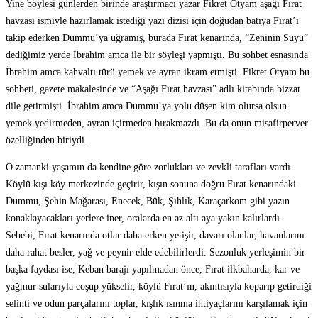
Yine böylesi günlerden birinde araştırmacı yazar Fikret Otyam aşağı Fırat
havzası ismiyle hazırlamak istediği yazı dizisi için doğudan batıya Fırat’ı
takip ederken Dummu’ya uğramış, burada Fırat kenarında, “Zeninin Suyu”
dediğimiz yerde İbrahim amca ile bir söyleşi yapmıştı. Bu sohbet esnasında
İbrahim amca kahvaltı türü yemek ve ayran ikram etmişti. Fikret Otyam bu
sohbeti, gazete makalesinde ve “Aşağı Fırat havzası” adlı kitabında bizzat
dile getirmişti. İbrahim amca Dummu’ya yolu düşen kim olursa olsun
yemek yedirmeden, ayran içirmeden bırakmazdı. Bu da onun misafirperver
özelliğinden biriydi.
O zamanki yaşamın da kendine göre zorlukları ve zevkli tarafları vardı.
Köylü kışı köy merkezinde geçirir, kışın sonuna doğru Fırat kenarındaki
Dummu, Şehin Mağarası, Enecek, Bük, Şıhlık, Karaçarkom gibi yazın
konaklayacakları yerlere iner, oralarda en az altı aya yakın kalırlardı.
Sebebi, Fırat kenarında otlar daha erken yetişir, davarı olanlar, havanlarını
daha rahat besler, yağ ve peynir elde edebilirlerdi. Sezonluk yerleşimin bir
başka faydası ise, Keban barajı yapılmadan önce, Fırat ilkbaharda, kar ve
yağmur sularıyla coşup yükselir, köylü Fırat’ın, akıntısıyla koparıp getirdiği
selinti ve odun parçalarını toplar, kışlık ısınma ihtiyaçlarını karşılamak için