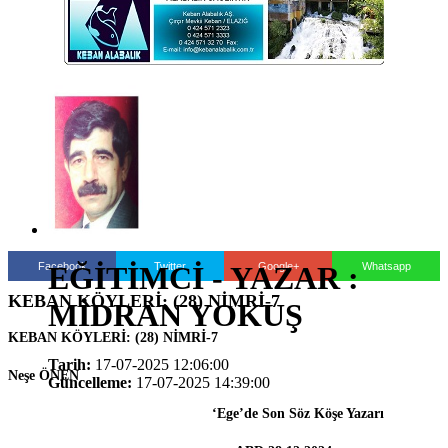
Facebook
Twitter
Google+
Whatsapp
EĞİTİMCİ - YAZAR :
KEBAN KÖYLERİ: (28) NİMRİ-7
MİDRAN YOKUŞ
KEBAN KÖYLERİ: (28) NİMRİ-7
Tarih:
17-07-2025 12:06:00
Neşe ÖNEN
Güncelleme:
17-07-2025 14:39:00
‘Ege’de Son Söz Köşe Yazarı