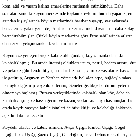
kom, ağıl ve yaşam kalıntı emarelerine rastlamak mümkündür. Daha
sonraları şimdiki köyün merkezinde toplanıp, evlerini burada yaparak, en
azından kış aylarında köyün merkezinde beraber yaşayıp, yaz aylarında
bahçelerine yakın yerlerde, Fırat nehri kenarlarında davarlarını daha kolay
barındırabilmişler. Çünkü köyün merkezine göre Fırat sahillerinde otların
daha erken yetişmesinden faydalanırlarmış.
Köyümüze yerleşen birçok kabile olduğundan, köy zamanla daha da
kalabalıklaşmış. Bu arada üretmiş oldukları üzüm, pestil, badem armut, dut
ve pekmez gibi kendi ihtiyaçlarından fazlasını, kuru ve yaş olarak hayvanlar
ile götürüp, Arguvan ve Yazıhan yöresinde bol olan arpa, buğdayla takas
usulüyle değiştirip köye dönerlermiş. Seneler geçtikçe bu durum yeterli
olmamaya başlamış. Buraya yerleştiklerinde kalabalık olan köy, daha da
kalabalıklaşmış ve başka geçim ve kazanç yolları aramaya başlamışlar. Bu
arada köyde yaşayan kabile isimleri de büyüklüğü ve kalabalığı hakkında
açık bir fikir verecektir.
Köydeki akraba ve kabile isimleri; Avşar Uşağı, Kanber Uşağı, Gögel
Uşağı, Pirik Uşağı, Şavuk Uşağı, Gündoğmuşlar ve Dehmenler adlarıyla