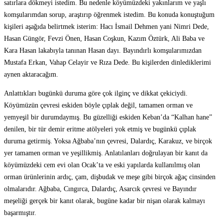
satırlara dökmeyi istedim. Bu nedenle köyümüzdeki yakınlarım ve yaşlı
komşularımdan sorup, araştırıp öğrenmek istedim. Bu konuda konuştuğum
kişileri aşağıda belirtmek isterim: Hacı İsmail Dehmen yani Nimri Dede,
Hasan Güngör, Fevzi Önen, Hasan Coşkun, Kazım Öztürk, Ali Baba ve
Kara Hasan lakabıyla tanınan Hasan dayı. Bayındırlı komşularımızdan
Mustafa Erkan, Vahap Celayir ve Rıza Dede. Bu kişilerden dinlediklerimi
aynen aktaracağım.
Anlattıkları bugünkü duruma göre çok ilginç ve dikkat çekiciydi.
Köyümüzün çevresi eskiden böyle çıplak değil, tamamen orman ve
yemyeşil bir durumdaymış. Bu güzelliği eskiden Keban’da “Kalhan hane”
denilen, bir tür demir eritme atölyeleri yok etmiş ve bugünkü çıplak
duruma getirmiş. Yoksa Ağbaba’nın çevresi, Dalardıç, Karakuz, ve birçok
yer tamamen orman ve yeşillikmiş. Anlatılanları doğrulayan bir kanıt da
köyümüzdeki cem evi olan Ocak’ta ve eski yapılarda kullanılmış olan
orman ürünlerinin ardıç, çam, dişbudak ve meşe gibi birçok ağaç cinsinden
olmalarıdır. Ağbaba, Cıngırca, Dalardıç, Asarcık çevresi ve Bayındır
meşeliği gerçek bir kanıt olarak, bugüne kadar bir nişan olarak kalmayı
başarmıştır.