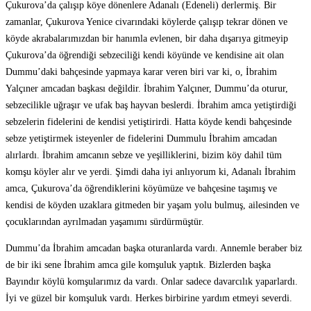
Çukurova’da çalışıp köye dönenlere Adanalı (Edeneli) derlermiş. Bir
zamanlar, Çukurova Yenice civarındaki köylerde çalışıp tekrar dönen ve
köyde akrabalarımızdan bir hanımla evlenen, bir daha dışarıya gitmeyip
Çukurova’da öğrendiği sebzeciliği kendi köyünde ve kendisine ait olan
Dummu’daki bahçesinde yapmaya karar veren biri var ki, o, İbrahim
Yalçıner amcadan başkası değildir. İbrahim Yalçıner, Dummu’da oturur,
sebzecilikle uğraşır ve ufak baş hayvan beslerdi. İbrahim amca yetiştirdiği
sebzelerin fidelerini de kendisi yetiştirirdi. Hatta köyde kendi bahçesinde
sebze yetiştirmek isteyenler de fidelerini Dummulu İbrahim amcadan
alırlardı. İbrahim amcanın sebze ve yeşilliklerini, bizim köy dahil tüm
komşu köyler alır ve yerdi. Şimdi daha iyi anlıyorum ki, Adanalı İbrahim
amca, Çukurova’da öğrendiklerini köyümüze ve bahçesine taşımış ve
kendisi de köyden uzaklara gitmeden bir yaşam yolu bulmuş, ailesinden ve
çocuklarından ayrılmadan yaşamımı sürdürmüştür.
Dummu’da İbrahim amcadan başka oturanlarda vardı. Annemle beraber biz
de bir iki sene İbrahim amca gile komşuluk yaptık. Bizlerden başka
Bayındır köylü komşularımız da vardı. Onlar sadece davarcılık yaparlardı.
İyi ve güzel bir komşuluk vardı. Herkes birbirine yardım etmeyi severdi.