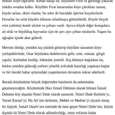
bunları köye taşırlardı. Keban barajı ile, köylülere Fırat’ın getirdiği yakacak
imkânı ortadan kalktı. Köylüler Fırat kenarından köye çıktıkları zaman,
köyde tarlası, ekini olanlar, bu sefer de buradaki işlerine koyulurlardı.
Davarlar ise artık köyden itibaren otlatılmaya götürülürdü. Köyde birçok
evin (ailenin) kendi sürüsü ve çobanı vardı. Ayrıca köyde diğer komşulara
ait ufak ve büyükbaş hayvanlar için de ayrı ayrı çoban tutulurdu. Yaşam bu
uğraşlar içinde akar giderdi.
Mevsim dönüp, yeniden kış yüzünü gösterip köylüler tamamen köye
yerleştiklerinde, Onar köyünden dedelerimiz gelir, cem, cemaat, görgü
yapılır, kurbanlar kesilip, lokmalar yenirdi. Kış bitmeye başlarken ise,
herkes yeniden gideceği yerlere yönelik yolculuk hazırlığı yapmaya başlar
ve bir önceki bahar aylarındaki yaşamlarının devamını tekrar ederlerdi.
Burada köyümüzün birçok değerinden bazılarını da anlatmadan
geçemeyeceğim. Köyümüzde Hacı İsmail Dehmen olarak bilinen İsmail
Dehmen köy dışında Nimri Dede olarak tanınırdı. Nimri Dede Kerbela’yı,
Veysel Karani’yi, Hz.Ali’nin türbesini, Mekke ve Medine’yi ziyaret etmiş
bir kişiydi. İsmail Onarlı’nın eserinde de ismi geçen Nimri Dede’nin, köyün
dışında da Nimri Dede olarak adlandırıldığı, onun vefatına kadar