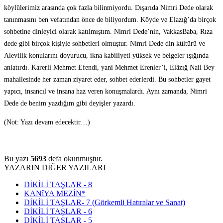
köylülerimiz arasında çok fazla bilinmiyordu. Dışarıda Nimri Dede olarak
tanınmasını ben vefatından önce de biliyordum. Köyde ve Elazığ’da birçok
sohbetine dinleyici olarak katılmıştım. Nimri Dede’nin, VakkasBaba, Rıza
dede gibi birçok kişiyle sohbetleri olmuştur. Nimri Dede din kültürü ve
Alevilik konularını doyurucu, ikna kabiliyeti yüksek ve belgeler ışığında
anlatırdı. Karerli Mehmet Efendi, yani Mehmet Erenler’i, Elâzığ Nail Bey
mahallesinde her zaman ziyaret eder, sohbet ederlerdi. Bu sohbetler gayet
yapıcı, insancıl ve insana haz veren konuşmalardı. Aynı zamanda, Nimri
Dede de benim yazdığım gibi deyişler yazardı.
(Not: Yazı devam edecektir…)
Bu yazı
5693
defa okunmuştur.
YAZARIN DİĞER YAZILARI
DİKİLİ TAŞLAR - 8
KANîYA MEZİN*
DİKİLİ TAŞLAR- 7 (Görkemli Hatıralar ve Sanat)
DİKİLİ TAŞLAR - 6
DİKİLİ TAŞLAR - 5