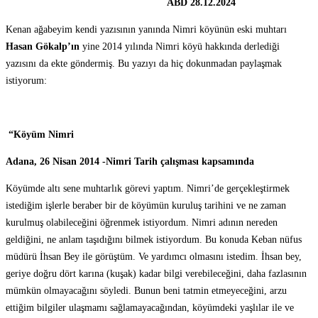
ABD 28.12.2024
Kenan ağabeyim kendi yazısının yanında Nimri köyünün eski muhtarı
Hasan Gökalp’ın
yine 2014 yılında Nimri köyü hakkında derlediği
yazısını da ekte göndermiş. Bu yazıyı da hiç dokunmadan paylaşmak
istiyorum:
“Köyüm Nimri
Adana, 26 Nisan 2014 -Nimri Tarih çalışması kapsamında
Köyümde altı sene muhtarlık görevi yaptım. Nimri’de gerçekleştirmek
istediğim işlerle beraber bir de köyümün kuruluş tarihini ve ne zaman
kurulmuş olabileceğini öğrenmek istiyordum. Nimri adının nereden
geldiğini, ne anlam taşıdığını bilmek istiyordum. Bu konuda Keban nüfus
müdürü İhsan Bey ile görüştüm. Ve yardımcı olmasını istedim. İhsan bey,
geriye doğru dört karına (kuşak) kadar bilgi verebileceğini, daha fazlasının
mümkün olmayacağını söyledi. Bunun beni tatmin etmeyeceğini, arzu
ettiğim bilgiler ulaşmamı sağlamayacağından, köyümdeki yaşlılar ile ve