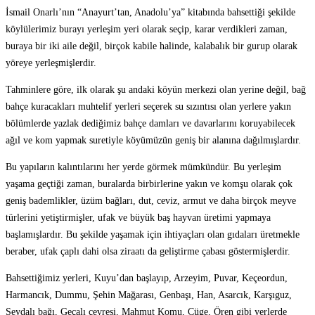
İsmail Onarlı’nın “Anayurt’tan, Anadolu’ya” kitabında bahsettiği şekilde
köylülerimiz burayı yerleşim yeri olarak seçip, karar verdikleri zaman,
buraya bir iki aile değil, birçok kabile halinde, kalabalık bir gurup olarak
yöreye yerleşmişlerdir.
Tahminlere göre, ilk olarak şu andaki köyün merkezi olan yerine değil, bağ
bahçe kuracakları muhtelif yerleri seçerek su sızıntısı olan yerlere yakın
bölümlerde yazlak dediğimiz bahçe damları ve davarlarını koruyabilecek
ağıl ve kom yapmak suretiyle köyümüzün geniş bir alanına dağılmışlardır.
Bu yapıların kalıntılarını her yerde görmek mümkündür. Bu yerleşim
yaşama geçtiği zaman, buralarda birbirlerine yakın ve komşu olarak çok
geniş bademlikler, üzüm bağları, dut, ceviz, armut ve daha birçok meyve
türlerini yetiştirmişler, ufak ve büyük baş hayvan üretimi yapmaya
başlamışlardır. Bu şekilde yaşamak için ihtiyaçları olan gıdaları üretmekle
beraber, ufak çaplı dahi olsa ziraatı da geliştirme çabası göstermişlerdir.
Bahsettiğimiz yerleri, Kuyu’dan başlayıp, Arzeyim, Puvar, Keçeordun,
Harmancık, Dummu, Şehin Mağarası, Genbaşı, Han, Asarcık, Karşıguz,
Seydalı bağı, Geçalı çevresi, Mahmut Komu, Cüge, Ören gibi yerlerde