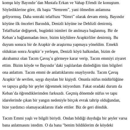
komşu köy Bayındır’dan Mustafa Erkan ve Vahap Efendi ile konuştum.
Söylediklerine göre, ilk başta “Nemrem”, yani ölmedim anlamına
geliyormuş. Daha sonraki telaffuzu “Nimri” olarak devam etmiş. Bayındır
köyüne ilk önceleri Barındık, Denizli köyüne ise Dehlizli denirmiş.
Telaffuzlar değişerek, bugünkü isimleri ile anılmaya başlanmış. Bir de
Keban’a bağlanmadan önce, bizim köylülere Arapkirliler denirmiş. Bu
duyum sonucu bir de Arapkir de araştırma yapmaya yöneldim. Emekli
olduktan sonra Arapkir’e yerleşen, Denizli köyü halkından, bizim de
akrabamız olan Tacım Çavuş’u görmeye karar verip, Tacım emmiyi ziyaret
ettim. Bizim köyde ve Bayındır’daki yaşlılardan dinlediğim tüm bilgileri
ona anlattım. Tacım emmi de anlattıklarımı onaylıyordu. Tacım Çavuş
Arapkir’de sevilen, saygı duyulan bir kişiydi. Onunla nüfus müdürlüğüne
ve tapuya gidip bir şeyler öğrenmek istiyordum. Fakat oradaki durum da
Keban’da öğrendiklerimden farksızdı. Geçmiş dönemde nüfus ve tapu
idarelerinde çıkan bir yangın nedeniyle birçok evrak tahrip olduğundan,
bize yardımcı olamayacaklarını ifade ettiler. Biz de geri döndük.
Tacım Emmi yaşlı ve bilgili biriydi. Ondan bildiği duyduğu bir şeyler varsa
bana anlatmasını istedim. O da bana “benim bildiklerim de köydeki