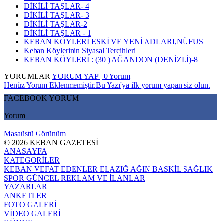
DİKİLİ TAŞLAR- 4
DİKİLİ TAŞLAR- 3
DİKİLİ TAŞLAR-2
DİKİLİ TAŞLAR - 1
KEBAN KÖYLERİ ESKİ VE YENİ ADLARI,NÜFUS
Keban Köylerinin Siyasal Tercihleri
KEBAN KÖYLERİ : (30 ) AĞANDON (DENİZLİ)-8
YORUMLAR
YORUM YAP | 0 Yorum
Henüz Yorum Eklenmemiştir.Bu Yazı'ya ilk yorum yapan siz olun.
FACEBOOK YORUM
Yorum
Masaüstü Görünüm
© 2026 KEBAN GAZETESİ
ANASAYFA
KATEGORİLER
KEBAN
VEFAT EDENLER
ELAZIĞ
AĞIN
BASKİL
SAĞLIK
SPOR
GÜNCEL
REKLAM VE İLANLAR
YAZARLAR
ANKETLER
FOTO GALERİ
VİDEO GALERİ