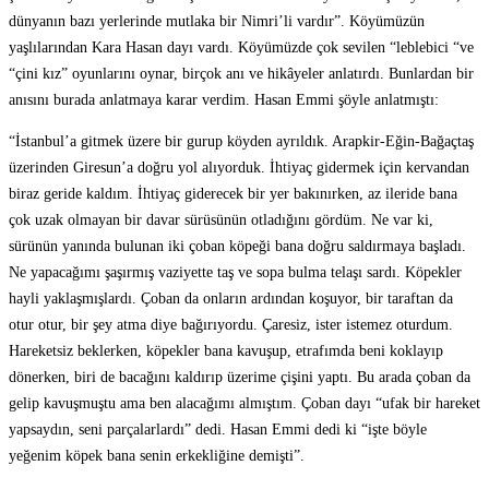
dünyanın bazı yerlerinde mutlaka bir Nimri’li vardır”. Köyümüzün
yaşlılarından Kara Hasan dayı vardı. Köyümüzde çok sevilen “leblebici “ve
“çini kız” oyunlarını oynar, birçok anı ve hikâyeler anlatırdı. Bunlardan bir
anısını burada anlatmaya karar verdim. Hasan Emmi şöyle anlatmıştı:
“İstanbul’a gitmek üzere bir gurup köyden ayrıldık. Arapkir-Eğin-Bağaçtaş
üzerinden Giresun’a doğru yol alıyorduk. İhtiyaç gidermek için kervandan
biraz geride kaldım. İhtiyaç giderecek bir yer bakınırken, az ileride bana
çok uzak olmayan bir davar sürüsünün otladığını gördüm. Ne var ki,
sürünün yanında bulunan iki çoban köpeği bana doğru saldırmaya başladı.
Ne yapacağımı şaşırmış vaziyette taş ve sopa bulma telaşı sardı. Köpekler
hayli yaklaşmışlardı. Çoban da onların ardından koşuyor, bir taraftan da
otur otur, bir şey atma diye bağırıyordu. Çaresiz, ister istemez oturdum.
Hareketsiz beklerken, köpekler bana kavuşup, etrafımda beni koklayıp
dönerken, biri de bacağını kaldırıp üzerime çişini yaptı. Bu arada çoban da
gelip kavuşmuştu ama ben alacağımı almıştım. Çoban dayı “ufak bir hareket
yapsaydın, seni parçalarlardı” dedi. Hasan Emmi dedi ki “işte böyle
yeğenim köpek bana senin erkekliğine demişti”.