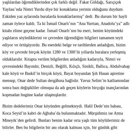
yaşlılardan öğrendiklerinden çok farklı değil. Fakat Göldağı, Sarıçiçek
Yaylası’nda Nimri Yurdu diye bir konaklama yerinin olduğunu duydum.
Eskiden yaz aylarında buralarda konaklarlarmış” dedi. Bu durum bir hayli
zaman öylece kaldı. Ta ki İsmail Onarlı’nın “Ana Yurttan, Anadolu’ya” adlı
kitabı elime geçene kadar. İsmail Onarlı’nın bu eseri, benim köyümdeki
yaşlıların söylediklerini ve çevreden öğrendiğim bilgileri tamamen teyit
ediyor ve örtüşüyordu. Bu eserdeki belge ve tarihlerden anladığım, bizim
köy ve çevrede birçok köyün 1280 ve 1300’lü yıllarda buralara yerleşmiş
olduklarıdır. Kitapta verilen bilgilerden anladığım kadarıyla, Nimri ve
çevresindeki Bayındır, Denizli, Beğilli, Kılıçlı, Sinikli, Ballıca, Abdulvahap
kale köyü ve Baskil’in birçok köyü, Bayat boyundan Şıh Hasan aşiretine
mensup, Onar dede Sultan dergâhına bağlıdır. Yavuz Selim’in katliamından
sonra bazı değişikliler olmuşsa da adı geçen köylerin birçoğu inançlarından
kopmadan bugüne kadar ulaşmışlardır.
Bizim dedelerimiz Onar köyünden gelmekteydi. Halil Dede’nin babası,
Koca Seyid’in kabri de Ağbaba’da bulunmaktadır. Mürşidimiz ise Atma
Mineyik’den gelirdi. Bunları benim kadar orta yaşlı tüm köylülerimiz de
bilirler. Ben bu bilgilerin bir anı olarak kalması için, bir günlük gibi