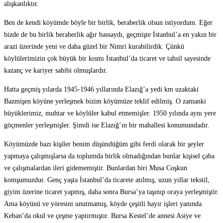
alışkanlıktır.
Ben de kendi köyümde böyle bir birlik, beraberlik olsun istiyordum. Eğer
bizde de bu birlik beraberlik ağır bassaydı, geçmişte İstanbul’a en yakın bir
arazi üzerinde yeni ve daha güzel bir Nimri kurabilirdik. Çünkü
köylülerimizin çok büyük bir kısmı İstanbul’da ticaret ve tahsil sayesinde
kazanç ve kariyer sahibi olmuşlardır.
Hatta geçmiş yılarda 1945-1946 yıllarında Elazığ’a yedi km uzaktaki
Bazmişen köyüne yerleşmek bizim köyümüze teklif edilmiş. O zamanki
büyüklerimiz, muhtar ve köylüler kabul etmemişler. 1950 yılında aynı yere
göçmenler yerleşmişler. Şimdi ise Elazığ’ın bir mahallesi konumundadır.
Köyümüzde bazı kişiler benim düşündüğüm gibi ferdi olarak bir şeyler
yapmaya çalışmışlarsa da toplumda birlik olmadığından bunlar kişisel çaba
ve çalışmalardan ileri gidememiştir. Bunlardan biri Musa Coşkun
komşumuzdur. Genç yaşta İstanbul’da ticarete atılmış, uzun yıllar tekstil,
giyim üzerine ticaret yapmış, daha sonra Bursa’ya taşınıp oraya yerleşmiştir.
Ama köyünü ve yöresini unutmamış, köyde çeşitli hayır işleri yanında
Keban’da okul ve çeşme yaptırmıştır. Bursa Kestel’de annesi Asiye ve