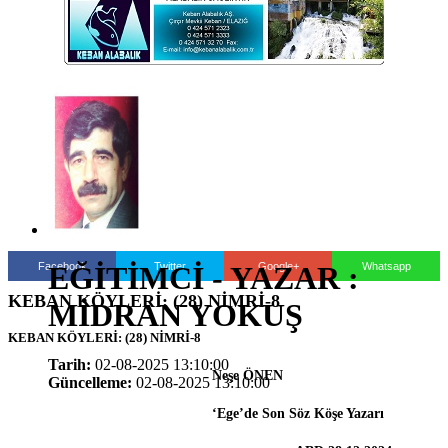
Facebook
Twitter
Google+
Whatsapp
EĞİTİMCİ - YAZAR :
KEBAN KÖYLERİ: (28) NİMRİ-8
MİDRAN YOKUŞ
KEBAN KÖYLERİ: (28) NİMRİ-8
Tarih:
02-08-2025 13:10:00
Neşe ÖNEN
Güncelleme:
02-08-2025 13:10:00
‘Ege’de Son Söz Köşe Yazarı