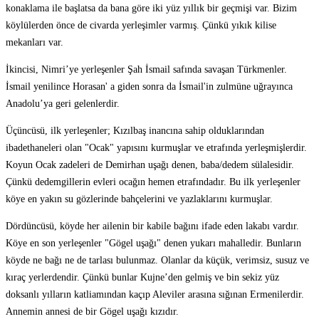
konaklama ile başlatsa da bana göre iki yüz yıllık bir geçmişi var. Bizim
köylülerden önce de civarda yerleşimler varmış. Çünkü yıkık kilise
mekanları var.
İkincisi, Nimri’ye yerleşenler Şah İsmail safında savaşan Türkmenler.
İsmail yenilince Horasan' a giden sonra da İsmail'in zulmüne uğrayınca
Anadolu’ya geri gelenlerdir.
Üçüncüsü, ilk yerleşenler; Kızılbaş inancına sahip olduklarından
ibadethaneleri olan "Ocak" yapısını kurmuşlar ve etrafında yerleşmişlerdir.
Koyun Ocak zadeleri de Demirhan uşağı denen, baba/dedem sülalesidir.
Çünkü dedemgillerin evleri ocağın hemen etrafındadır. Bu ilk yerleşenler
köye en yakın su gözlerinde bahçelerini ve yazlaklarını kurmuşlar.
Dördüncüsü, köyde her ailenin bir kabile bağını ifade eden lakabı vardır.
Köye en son yerleşenler "Gögel uşağı" denen yukarı mahalledir. Bunların
köyde ne bağı ne de tarlası bulunmaz. Olanlar da küçük, verimsiz, susuz ve
kıraç yerlerdendir. Çünkü bunlar Kujne’den gelmiş ve bin sekiz yüz
doksanlı yılların katliamından kaçıp Aleviler arasına sığınan Ermenilerdir.
Annemin annesi de bir Gögel uşağı kızıdır.