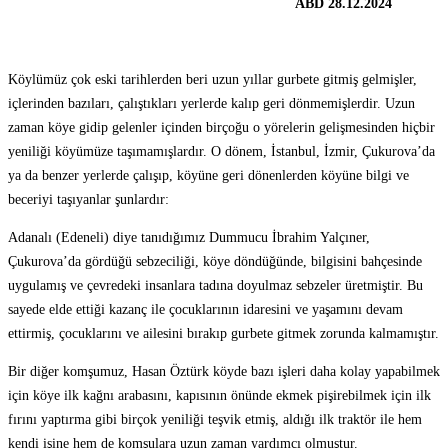
ABD 28.12.2024
Köylümüz çok eski tarihlerden beri uzun yıllar gurbete gitmiş gelmişler,
içlerinden bazıları, çalıştıkları yerlerde kalıp geri dönmemişlerdir. Uzun
zaman köye gidip gelenler içinden birçoğu o yörelerin gelişmesinden hiçbir
yeniliği köyümüze taşımamışlardır. O dönem, İstanbul, İzmir, Çukurova’da
ya da benzer yerlerde çalışıp, köyüne geri dönenlerden köyüne bilgi ve
beceriyi taşıyanlar şunlardır:
Adanalı (Edeneli) diye tanıdığımız Dummucu İbrahim Yalçıner,
Çukurova’da gördüğü sebzeciliği, köye döndüğünde, bilgisini bahçesinde
uygulamış ve çevredeki insanlara tadına doyulmaz sebzeler üretmiştir. Bu
sayede elde ettiği kazanç ile çocuklarının idaresini ve yaşamını devam
ettirmiş, çocuklarını ve ailesini bırakıp gurbete gitmek zorunda kalmamıştır.
Bir diğer komşumuz, Hasan Öztürk köyde bazı işleri daha kolay yapabilmek
için köye ilk kağnı arabasını, kapısının önünde ekmek pişirebilmek için ilk
fırını yaptırma gibi birçok yeniliği teşvik etmiş, aldığı ilk traktör ile hem
kendi işine hem de komşulara uzun zaman yardımcı olmuştur.