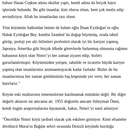
babası Hasan Coşkun adına okullar yaptı, kendi adına da birçok hayır
işlerinde bulundu. Bu gibi insanlar, kim olursa olsun, beni çok mutlu edip
sevindiriyor. Allah bu insanlardan razı olsun.
Yine köyümüz halkından benim de halam oğlu İhsan Eyidoğan’ın oğlu
Haluk Eyidoğan Bey, kendisi İstanbul’da doğup büyümüş, orada tahsil
görüp, jeoloji yer altı bilimleri profesörü olarak iyi bir kariyer yapmış,
Japonya, Amerika gibi birçok ülkede görevlerde bulunmuş olmasına rağmen
babasının köyü olan Nimri’yi her zaman ziyaret edip, bizleri
gururlandırmıştır. Köyümüzden yetişen, tahsilde ve ticarette büyük kariyer
yapmış olan insanlarımız azımsanmayacak kadar fazladır. Bizler de bu
insanlarımıza her zaman gönlümüzün baş köşesinde yer verir, her zaman
hatırlarız.”
Köyün eski muhtarının temennilerine katılmamak mümkün değil. Bir diğer
değerli aktarım ise amcama ait. 1955 doğumlu amcam Süleyman Önen,
kendi özgün araştırmalarına dayanarak, bakın, Nimri’yi nasıl anlatıyor:
“Öncelikle Nimri köyü tarihsel olarak çok eskilere gitmiyor. Kimi efsaneler
dördüncü Murat'ın Bağdat seferi sırasında Denizli köyünde kurduğu