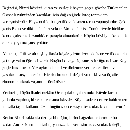
Beşincisi, Nimri köyünü kuran ve yerleşik hayata geçen göçebe Türkmenler
Osmanlı zulmünden kaçtıkları için dağ eteğinde kıraç topraklara
yerleşmişlerdir. Hayvancılık, bahçecilik ve kısmen tarım yapmışlardır. Çok
geniş Ekim ve dikim alanları yoktur. Var olanlar ise Cumhuriyetle birlikte
kentte çalışarak kazandıkları parayla alınanlardır. Köyün köylüyü ekonomik
olarak yaşatma şansı yoktur.
Altıncısı, ellili ve altmışlı yıllarda köyde yüzün üzerinde hane ve ilk okulda
yetmişe yakın öğrenci vardı. Bugün iki veya üç hane, sıfır öğrenci var. Köy
göçle boşalmıştır. Yaz aylarında tatil ve dinlenme yeri, emeklilerin ve
yaşlıların sosyal mekânı. Hiçbir ekonomik değeri yok. İki veya üç aile
ekonomik olarak yaşamını sürdürüyor.
Yedincisi, köyün ibadet mekânı Ocak yıkılmış durumda. Köyde kırklı
yıllarda yapılmış bir cami var ama işlevsiz. Köylü sadece cenaze kaldırırken
musalla taşını kullanır. Okul bugün sadece sosyal tesis olarak kullanılıyor.”
Benim Nimri hakkında derleyebildiğim, birinci ağızdan aktarımlar bu
kadar. Ancak Nimri'nin tarihi, yalnızca bir yerleşim noktası olarak değil,