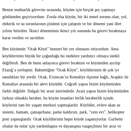
Benim muhtarlık görevim sırasında, köyüm için birçok şey yapmayı
gönlümden geçiriyordum. Zorda olsa köyün, bir iki temel sorunu olan; yol,
elektrik ve su sorunlarının çözümü için çalıştım ve bir dönemi yani dört
yılımı bitirdim. İkinci dönemimin ikinci yılı sonunda bu görevi bırakmaya
karar verdim ve ayrıldım.
Ben köyümün “Ocak Köyü” benzeri bir yer olmasını istiyordum. Ama
köylülerimin büyük bir çoğunluğu bu isteklere yardımcı olmaya istekli
değillerdi. Ben de bunu anlayınca görevi bıraktım ve köyümden ayrılıp
Elazığ’a yerleştim. Bahsettiğim “Ocak Köyü”, köylülerimin de çok iyi
tanıdıkları bir yerdir. Ocak, Erzincan’ın Kemaliye ilçesine bağlı, Arapkir ile
Kemaliye arasında bir alevi köyüdür. Coğrafi yapısı bizim köyümüzden
farklı değildir. Dalgalı bir arazi üzerindedir. Arazi yapısı bizim köyümüzden
farksız olmakla beraber, bu köyün insanları birlik beraberlik içinde,
köylerini tam bir yaşam merkezi yapmışlardır. Köylüler, evlere akan su
sistemi, hamam, çamaşırhane, parke kaldırım, park, “cem evi”, helikopter
pisti yapmışlardır. Ocak köylülerinin hepsi köyde yaşamıyorlar. Gurbette
olsalar da onlar için yardımlaşma ve dayanışma vazgeçilmez bir arzu ve