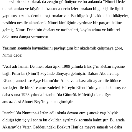
manevi bir odak olarak da zengin görünüyor ve bu anlamda "Nimri Dede"
olarak anılan ve köyün hafızasında derin izler bırakan bilge kişi ile ilgili
yapılmış bazı akademik araştırmalar var. Bu bilge kişi hakkındaki hikâyeler,
nesilden nesille aktarılarak Nimri kimliğinin ayrılmaz bir parçası haline
gelmiş, Nimri Dede’nin duaları ve nasihatleri, köyün adına ve kültürel
dokusuna damga vurmuştur.
Yazımın sonunda kaynaklarını paylaştığım bir akademik çalışmaya göre,
Nimri dede:
“Asıl adı İsmail Dehmen olan âşık, 1909 yılında Elâzığ’ın Keban ilçesine
bağlı Pınarlar (Nimrî) köyünde dünyaya gelmiştir. Babası Abdulvahap
Efendi, annesi ise Ayşe Hanım'dır. Anne ve babası altı ay ara ile ölünce
kardeşleri ile bir süre amcazadeleri Hüseyin Efendi’nin yanında kalmış ve
daha sonra 1925 yılında İstanbul’da Gümrük Müfettişi olan diğer
amcazadesi Ahmet Bey’in yanına gitmiştir.
İstanbul’da Numune-i İrfan adlı okula devam etmiş ancak yaşı büyük
olduğu için üç yıl sonra bu okuldan ayrılmak zorunda kalmıştır. Bu arada
Aksaray’da Vatan Caddesi'ndeki Bozkurt Han’da meyve satarak ve daha