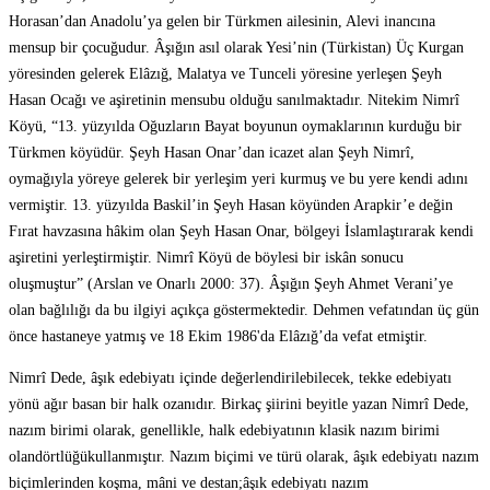
Horasan’dan Anadolu’ya gelen bir Türkmen ailesinin, Alevi inancına
mensup bir çocuğudur. Âşığın asıl olarak Yesi’nin (Türkistan) Üç Kurgan
yöresinden gelerek Elâzığ, Malatya ve Tunceli yöresine yerleşen Şeyh
Hasan Ocağı ve aşiretinin mensubu olduğu sanılmaktadır. Nitekim Nimrî
Köyü, “13. yüzyılda Oğuzların Bayat boyunun oymaklarının kurduğu bir
Türkmen köyüdür. Şeyh Hasan Onar’dan icazet alan Şeyh Nimrî,
oymağıyla yöreye gelerek bir yerleşim yeri kurmuş ve bu yere kendi adını
vermiştir. 13. yüzyılda Baskil’in Şeyh Hasan köyünden Arapkir’e değin
Fırat havzasına hâkim olan Şeyh Hasan Onar, bölgeyi İslamlaştırarak kendi
aşiretini yerleştirmiştir. Nimrî Köyü de böylesi bir iskân sonucu
oluşmuştur” (Arslan ve Onarlı 2000: 37). Âşığın Şeyh Ahmet Verani’ye
olan bağlılığı da bu ilgiyi açıkça göstermektedir. Dehmen vefatından üç gün
önce hastaneye yatmış ve 18 Ekim 1986'da Elâzığ’da vefat etmiştir.
Nimrî Dede, âşık edebiyatı içinde değerlendirilebilecek, tekke edebiyatı
yönü ağır basan bir halk ozanıdır. Birkaç şiirini beyitle yazan Nimrî Dede,
nazım birimi olarak, genellikle, halk edebiyatının klasik nazım birimi
olandörtlüğükullanmıştır. Nazım biçimi ve türü olarak, âşık edebiyatı nazım
biçimlerinden koşma, mâni ve destan;âşık edebiyatı nazım