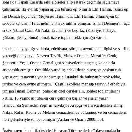
sonra da Kapalı Çarşı'da eski elbiseler alıp satarak geçimini sağlamaya
çalışmıştır. İki evlilik yapan âşığın birinci eşi Nimrîli Elif Hanım, ikinci eşi
ise Denizli köyünden Müyesser Hanım'dır. Elif Hanım, bilinmeyen bir
sebeple kendisini Fırat nehrine atarak intihar etmiştir. İsmail Dehmen’in üçü
erkek (Battal Gazi, Ali Naki, Ercihan) ve beşi kız (Kadriye, Fikriye,
Şükran, Şenay, Suna) olmak üzere toplam sekiz çocuğu vardır.
İstanbul'da yaşadığı yıllarda, edebiyata, şiire, tasavvufa olan ilgisi ve şairlik
yeteneği dolayısıyla Neyzen Tevfik, Mahzar Osman, Muzaffer Özok,
Şemsettin Yeşil, Osman Cemal gibi şahsiyetlerle tanışmış ve onlarla
arkadaşlık etmiştir. Özellikle yaradılışındaki derin duyuş ve coşkun ruh
yapısı onu tasavvufa yönlendirmiştir. İstanbul’da bulunan birçok tekke,
tarikat ve cem evine gitmiştir. “Çeşitli ekollere mensup tasavvuf erbabıyla
tanışan İsmail Dehmen, onlardan özel dersler alır, sohbet toplantılarına
katılır. 18 yaşından itibaren cura çalmaya başlar ve şiirler yazar.”
İstanbul’da Şemsettin Yeşil’in teşvikiyle Arapça ve Farsça dersleri almış;
Nakşi, Rufai, Kadiri ve Melami cemaatlerinde bulunmuş ve bu cemaatlerin
ileri gelenleriyle sohbet etmiştir (Arslan ve Onarlı 2000: 35).
Âşığın soyu, kendi ifadesiyle “Horasan Türkmenlerine” dayanmaktadır.