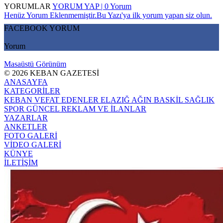
YORUMLAR
YORUM YAP | 0 Yorum
Henüz Yorum Eklenmemiştir.Bu Yazı'ya ilk yorum yapan siz olun.
FACEBOOK YORUM
Yorum
Masaüstü Görünüm
© 2026 KEBAN GAZETESİ
ANASAYFA
KATEGORİLER
KEBAN
VEFAT EDENLER
ELAZIĞ
AĞIN
BASKİL
SAĞLIK
SPOR
GÜNCEL
REKLAM VE İLANLAR
YAZARLAR
ANKETLER
FOTO GALERİ
VİDEO GALERİ
KÜNYE
İLETİŞİM