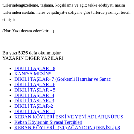
türlerindengüzelleme, taşlama, koçaklama ve ağıt; tekke edebiyatı nazım
türlerinden iseilahi, nefes ve şathiyat-ı sofiyane gibi türlerde yazmayı tercih
etmiştir
(Not: Yazı devam edecektir…)
Bu yazı
5326
defa okunmuştur.
YAZARIN DİĞER YAZILARI
DİKİLİ TAŞLAR - 8
KANîYA MEZİN*
DİKİLİ TAŞLAR- 7 (Görkemli Hatıralar ve Sanat)
DİKİLİ TAŞLAR - 6
DİKİLİ TAŞLAR - 5
DİKİLİ TAŞLAR- 4
DİKİLİ TAŞLAR- 3
DİKİLİ TAŞLAR-2
DİKİLİ TAŞLAR - 1
KEBAN KÖYLERİ ESKİ VE YENİ ADLARI,NÜFUS
Keban Köylerinin Siyasal Tercihleri
KEBAN KÖYLERİ : (30 ) AĞANDON (DENİZLİ)-8