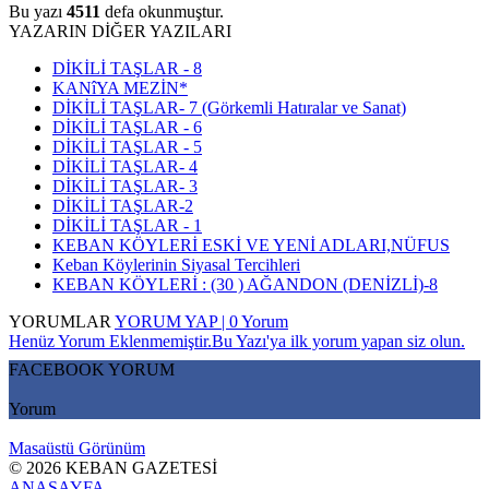
Bu yazı
4511
defa okunmuştur.
YAZARIN DİĞER YAZILARI
DİKİLİ TAŞLAR - 8
KANîYA MEZİN*
DİKİLİ TAŞLAR- 7 (Görkemli Hatıralar ve Sanat)
DİKİLİ TAŞLAR - 6
DİKİLİ TAŞLAR - 5
DİKİLİ TAŞLAR- 4
DİKİLİ TAŞLAR- 3
DİKİLİ TAŞLAR-2
DİKİLİ TAŞLAR - 1
KEBAN KÖYLERİ ESKİ VE YENİ ADLARI,NÜFUS
Keban Köylerinin Siyasal Tercihleri
KEBAN KÖYLERİ : (30 ) AĞANDON (DENİZLİ)-8
YORUMLAR
YORUM YAP | 0 Yorum
Henüz Yorum Eklenmemiştir.Bu Yazı'ya ilk yorum yapan siz olun.
FACEBOOK YORUM
Yorum
Masaüstü Görünüm
© 2026 KEBAN GAZETESİ
ANASAYFA