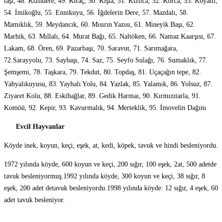
taşı, 48. Kızıldere, 49. Kıraç, 50. Kışla, 51. Kızılca, 52. Korca, 53. Köyaltı,
54. İmikoğlu, 55. Ennikuyu, 56. İğdelerin Dere, 57. Mazdalı, 58.
Mamıklık, 59. Meydancık, 60. Mısırın Yazısı, 61. Mineyik Başı, 62.
Marhik, 63. Mıllalı, 64. Murat Bağı, 65. Naltöken, 66. Namaz Kaarşısı, 67.
Lakam, 68. Ören, 69. Pazarbaşı, 70. Saravut, 71. Sarımağara,
72.Sarayyolu, 73. Saybaşı, 74. Saz, 75. Seyfo Sulağı, 76. Sumaklık, 77.
Şemşemi, 78. Taşkara, 79. Tekdut, 80. Topdaş, 81. Uçaçağın tepe, 82.
Yahyalıkuyusu, 83. Yayhalı Yolu, 84. Yazlak, 85. Yalamık, 86. Yolsuz, 87.
Ziyaret Kolu, 88. Eskibağlar, 89. Gedik Harmaı, 90. Kırmızıtarla, 91.
Komöü, 92. Kepir, 93. Kavurmalık, 94. Merteklik, 95. İmovelin Dağını
Evcil Hayvanlar
Köyde inek, koyun, keçi, eşek, at, kedi, köpek, tavuk ve hindi besleniyordu.
1972 yılında köyde, 600 koyun ve keçi, 200 sığır, 100 eşek, 2at, 500 adetde
tavuk besleniyormuş.1992 yılında köyde, 300 koyun ve keçi, 38 sığır, 8
eşek, 200 adet detavuk besleniyordu.1998 yılında köyde: 12 sığır, 4 eşek, 60
adet tavuk besleniyor.