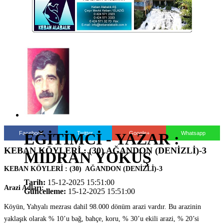
Facebook
Twitter
Google+
Whatsapp
EĞİTİMCİ - YAZAR :
KEBAN KÖYLERİ : (30) AĞANDON (DENİZLİ)-3
MİDRAN YOKUŞ
KEBAN KÖYLERİ : (30) AĞANDON (DENİZLİ)-3
Tarih:
15-12-2025 15:51:00
Arazi Adları:
Güncelleme:
15-12-2025 15:51:00
Köyün, Yahyalı mezrası dahil 98.000 dönüm arazi vardır. Bu arazinin
yaklaşık olarak % 10’u bağ, bahçe, koru, % 30’u ekili arazi, % 20’si