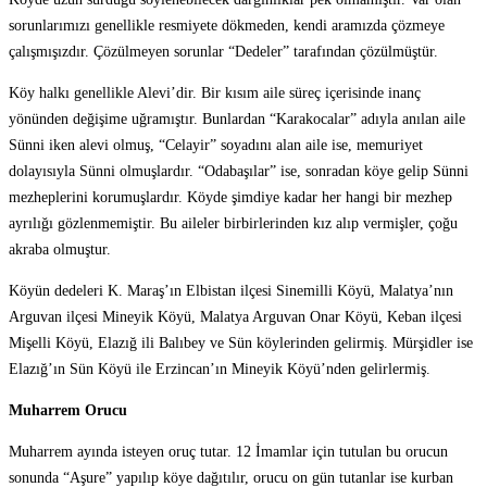
sorunlarımızı genellikle resmiyete dökmeden, kendi aramızda çözmeye
çalışmışızdır. Çözülmeyen sorunlar “Dedeler” tarafından çözülmüştür.
Köy halkı genellikle Alevi’dir. Bir kısım aile süreç içerisinde inanç
yönünden değişime uğramıştır. Bunlardan “Karakocalar” adıyla anılan aile
Sünni iken alevi olmuş, “Celayir” soyadını alan aile ise, memuriyet
dolayısıyla Sünni olmuşlardır. “Odabaşılar” ise, sonradan köye gelip Sünni
mezheplerini korumuşlardır. Köyde şimdiye kadar her hangi bir mezhep
ayrılığı gözlenmemiştir. Bu aileler birbirlerinden kız alıp vermişler, çoğu
akraba olmuştur.
Köyün dedeleri K. Maraş’ın Elbistan ilçesi Sinemilli Köyü, Malatya’nın
Arguvan ilçesi Mineyik Köyü, Malatya Arguvan Onar Köyü, Keban ilçesi
Mişelli Köyü, Elazığ ili Balıbey ve Sün köylerinden gelirmiş. Mürşidler ise
Elazığ’ın Sün Köyü ile Erzincan’ın Mineyik Köyü’nden gelirlermiş.
Muharrem Orucu
Muharrem ayında isteyen oruç tutar. 12 İmamlar için tutulan bu orucun
sonunda “Aşure” yapılıp köye dağıtılır, orucu on gün tutanlar ise kurban