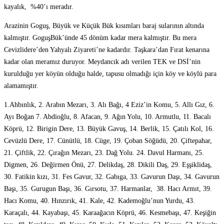
kayalık, %40’ı meradır.
Arazinin Goguş, Büyük ve Küçük Bük kısımları baraj sularının altında
kalmıştır. GoguşBük’ünde 45 dönüm kadar mera kalmıştır. Bu mera
Cevizlidere’den Yahyalı Ziyareti’ne kadardır. Taşkara’dan Fırat kenarına
kadar olan meramız duruyor. Meydancık adı verilen TEK ve DSİ’nin
kurulduğu yer köyün olduğu halde, tapusu olmadığı için köy ve köylü para
alamamıştır.
1.Ahbınlık, 2. Arabın Mezarı, 3. Alı Bağı, 4 Eziz’in Komu, 5. Allı Gız, 6.
Ayı Boğan 7. Abdioğlu, 8. Afacan, 9. Ağın Yolu, 10. Armutlu, 11. Bacalı
Köprü, 12. Birigin Dere, 13. Büyük Gavuş, 14. Berlik, 15. Çatılı Kol, 16.
Cevüzlü Dere, 17. Cünütlü, 18. Cüge, 19. Çoban Söğüdü, 20. Çiftepahar,
21. Çiftlik, 22. Çırağın Mezarı, 23. Dağ Yolu. 24. Davul Harmanı, 25.
Digmen, 26. Değirmen Önü, 27. Delikdaş, 28. Dikili Daş, 29. Eşşiklidaş,
30. Fatikin kızı, 31. Fes Gavur, 32. Gabıga, 33. Gavurun Daşı, 34. Gavurun
Başı, 35. Gurugun Başı, 36. Gırsotu, 37. Harmanlar, 38. Hacı Armıt, 39.
Hacı Komu, 40. Hınzırık, 41. Kale, 42. Kademoğlu’nun Yurdu, 43.
Karaçalı, 44. Kayabaşı, 45. Karaağacın Köprü, 46. Kesmebaşı, 47. Keşiğin