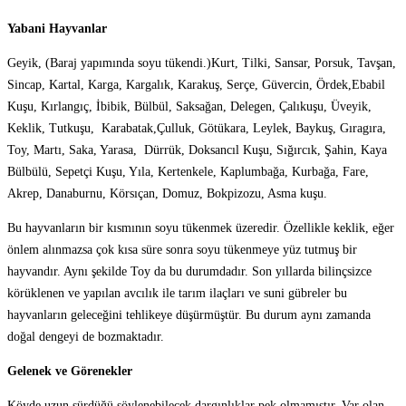
Yabani Hayvanlar
Geyik, (Baraj yapımında soyu tükendi.)Kurt, Tilki, Sansar, Porsuk, Tavşan,
Sincap, Kartal, Karga, Kargalık, Karakuş, Serçe, Güvercin, Ördek,Ebabil
Kuşu, Kırlangıç, İbibik, Bülbül, Saksağan, Delegen, Çalıkuşu, Üveyik,
Keklik, Tutkuşu, Karabatak,Çulluk, Götükara, Leylek, Baykuş, Gıragıra,
Toy, Martı, Saka, Yarasa, Dürrük, Doksancıl Kuşu, Sığırcık, Şahin, Kaya
Bülbülü, Sepetçi Kuşu, Yıla, Kertenkele, Kaplumbağa, Kurbağa, Fare,
Akrep, Danaburnu, Körsıçan, Domuz, Bokpizozu, Asma kuşu.
Bu hayvanların bir kısmının soyu tükenmek üzeredir. Özellikle keklik, eğer
önlem alınmazsa çok kısa süre sonra soyu tükenmeye yüz tutmuş bir
hayvandır. Aynı şekilde Toy da bu durumdadır. Son yıllarda bilinçsizce
körüklenen ve yapılan avcılık ile tarım ilaçları ve suni gübreler bu
hayvanların geleceğini tehlikeye düşürmüştür. Bu durum aynı zamanda
doğal dengeyi de bozmaktadır.
Gelenek ve Görenekler
Köyde uzun sürdüğü söylenebilecek dargınlıklar pek olmamıştır. Var olan