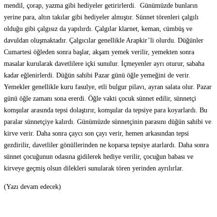
mendil, çorap, yazma gibi hediyeler getirirlerdi. Günümüzde bunların
yerine para, altın takılar gibi hediyeler almıştır. Sünnet törenleri çalgılı
olduğu gibi çalgısız da yapılırdı. Çalgılar klarnet, keman, cümbüş ve
davuldan oluşmaktadır. Çalgıcılar genellikle Arapkir’li olurdu. Düğünler
Cumartesi öğleden sonra başlar, akşam yemek verilir, yemekten sonra
masalar kurularak davetlilere içki sunulur. İçmeyenler ayrı oturur, sabaha
kadar eğlenirlerdi. Düğün sahibi Pazar günü öğle yemeğini de verir.
Yemekler genellikle kuru fasulye, etli bulgur pilavı, ayran salata olur. Pazar
günü öğle zamanı sona ererdi. Öğle vakti çocuk sünnet edilir, sünnetçi
komşular arasında tepsi dolaştırır, komşular da tepsiye para koyarlardı. Bu
paralar sünnetçiye kalırdı. Günümüzde sünnetçinin parasını düğün sahibi ve
kirve verir. Daha sonra çaycı son çayı verir, hemen arkasından tepsi
gezdirilir, davetliler gönüllerinden ne koparsa tepsiye atarlardı. Daha sonra
sünnet çocuğunun odasına gidilerek hediye verilir, çocuğun babası ve
kirveye geçmiş olsun dilekleri sunularak tören yerinden ayrılırlar.
(Yazı devam edecek)