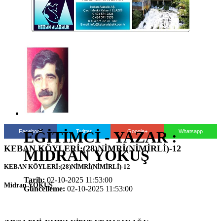
Facebook
Twitter
Google+
Whatsapp
EĞİTİMCİ - YAZAR :
KEBAN KÖYLERİ:(28)NİMRİ(NİMİRLİ)-12
MİDRAN YOKUŞ
KEBAN KÖYLERİ:(28)NİMRİ(NİMİRLİ)-12
Tarih:
02-10-2025 11:53:00
Midran YOKUŞ
Güncelleme:
02-10-2025 11:53:00