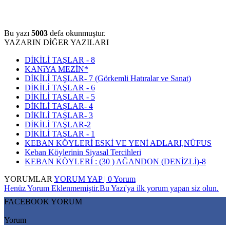
Bu yazı
5003
defa okunmuştur.
YAZARIN DİĞER YAZILARI
DİKİLİ TAŞLAR - 8
KANîYA MEZİN*
DİKİLİ TAŞLAR- 7 (Görkemli Hatıralar ve Sanat)
DİKİLİ TAŞLAR - 6
DİKİLİ TAŞLAR - 5
DİKİLİ TAŞLAR- 4
DİKİLİ TAŞLAR- 3
DİKİLİ TAŞLAR-2
DİKİLİ TAŞLAR - 1
KEBAN KÖYLERİ ESKİ VE YENİ ADLARI,NÜFUS
Keban Köylerinin Siyasal Tercihleri
KEBAN KÖYLERİ : (30 ) AĞANDON (DENİZLİ)-8
YORUMLAR
YORUM YAP | 0 Yorum
Henüz Yorum Eklenmemiştir.Bu Yazı'ya ilk yorum yapan siz olun.
FACEBOOK YORUM
Yorum