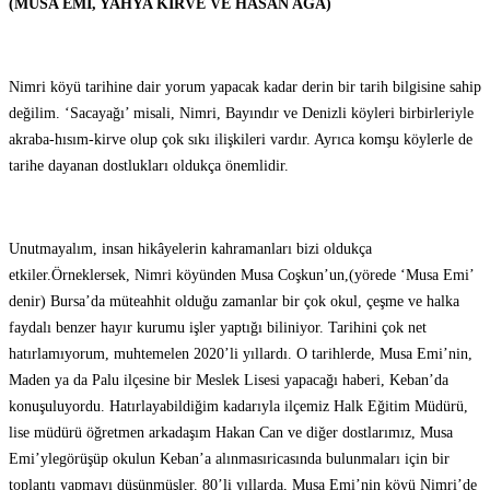
(MUSA EMİ, YAHYA KİRVE VE HASAN AĞA)
Nimri köyü tarihine dair yorum yapacak kadar derin bir tarih bilgisine sahip
değilim. ‘Sacayağı’ misali, Nimri, Bayındır ve Denizli köyleri birbirleriyle
akraba-hısım-kirve olup çok sıkı ilişkileri vardır. Ayrıca komşu köylerle de
tarihe dayanan dostlukları oldukça önemlidir.
Unutmayalım, insan hikâyelerin kahramanları bizi oldukça
etkiler.Örneklersek, Nimri köyünden Musa Coşkun’un,(yörede ‘Musa Emi’
denir) Bursa’da müteahhit olduğu zamanlar bir çok okul, çeşme ve halka
faydalı benzer hayır kurumu işler yaptığı biliniyor. Tarihini çok net
hatırlamıyorum, muhtemelen 2020’li yıllardı. O tarihlerde, Musa Emi’nin,
Maden ya da Palu ilçesine bir Meslek Lisesi yapacağı haberi, Keban’da
konuşuluyordu. Hatırlayabildiğim kadarıyla ilçemiz Halk Eğitim Müdürü,
lise müdürü öğretmen arkadaşım Hakan Can ve diğer dostlarımız, Musa
Emi’ylegörüşüp okulun Keban’a alınmasıricasında bulunmaları için bir
toplantı yapmayı düşünmüşler. 80’li yıllarda, Musa Emi’nin köyü Nimri’de