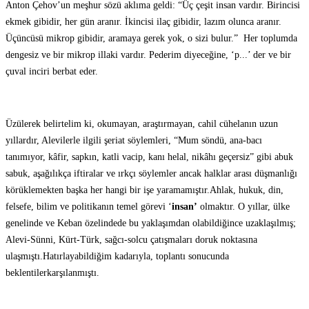
Anton Çehov’un meşhur sözü aklıma geldi: “Üç çeşit insan vardır. Birincisi
ekmek gibidir, her gün aranır. İkincisi ilaç gibidir, lazım olunca aranır.
Üçüncüsü mikrop gibidir, aramaya gerek yok, o sizi bulur.” Her toplumda
dengesiz ve bir mikrop illaki vardır. Pederim diyeceğine, ‘p...’ der ve bir
çuval inciri berbat eder.
Üzülerek belirtelim ki, okumayan, araştırmayan, cahil cühelanın uzun
yıllardır, Alevilerle ilgili şeriat söylemleri, “Mum söndü, ana-bacı
tanımıyor, kâfir, sapkın, katli vacip, kanı helal, nikâhı geçersiz” gibi abuk
sabuk, aşağılıkça iftiralar ve ırkçı söylemler ancak halklar arası düşmanlığı
körüklemekten başka her hangi bir işe yaramamıştır.Ahlak, hukuk, din,
felsefe, bilim ve politikanın temel görevi ‘
insan’
olmaktır. O yıllar, ülke
genelinde ve Keban özelindede bu yaklaşımdan olabildiğince uzaklaşılmış;
Alevi-Sünni, Kürt-Türk, sağcı-solcu çatışmaları doruk noktasına
ulaşmıştı.Hatırlayabildiğim kadarıyla, toplantı sonucunda
beklentilerkarşılanmıştı.