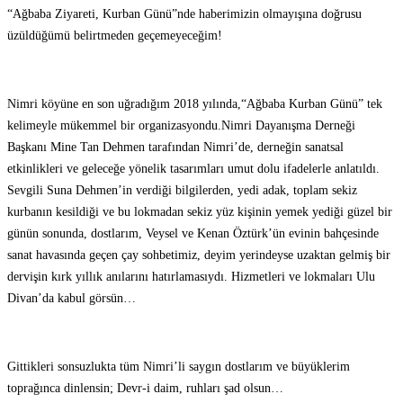
“Ağbaba Ziyareti, Kurban Günü”nde haberimizin olmayışına doğrusu
üzüldüğümü belirtmeden geçemeyeceğim!
Nimri köyüne en son uğradığım 2018 yılında,“Ağbaba Kurban Günü” tek
kelimeyle mükemmel bir organizasyondu.Nimri Dayanışma Derneği
Başkanı Mine Tan Dehmen tarafından Nimri’de, derneğin sanatsal
etkinlikleri ve geleceğe yönelik tasarımları umut dolu ifadelerle anlatıldı.
Sevgili Suna Dehmen’in verdiği bilgilerden, yedi adak, toplam sekiz
kurbanın kesildiği ve bu lokmadan sekiz yüz kişinin yemek yediği güzel bir
günün sonunda, dostlarım, Veysel ve Kenan Öztürk’ün evinin bahçesinde
sanat havasında geçen çay sohbetimiz, deyim yerindeyse uzaktan gelmiş bir
dervişin kırk yıllık anılarını hatırlamasıydı. Hizmetleri ve lokmaları Ulu
Divan’da kabul görsün…
Gittikleri sonsuzlukta tüm Nimri’li saygın dostlarım ve büyüklerim
toprağınca dinlensin; Devr-i daim, ruhları şad olsun…