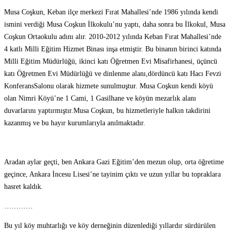
Musa Coşkun, Keban ilçe merkezi Fırat Mahallesi’nde 1986 yılında kendi
ismini verdiği Musa Coşkun İlkokulu’nu yaptı, daha sonra bu İlkokul, Musa
Coşkun Ortaokulu adını alır. 2010-2012 yılında Keban Fırat Mahallesi’nde
4 katlı Milli Eğitim Hizmet Binası inşa etmiştir. Bu binanın birinci katında
Milli Eğitim Müdürlüğü, ikinci katı Öğretmen Evi Misafirhanesi, üçüncü
katı Öğretmen Evi Müdürlüğü ve dinlenme alanı,dördüncü katı Hacı Fevzi
KonferansSalonu olarak hizmete sunulmuştur. Musa Coşkun kendi köyü
olan Nimri Köyü’ne 1 Cami, 1 Gasilhane ve köyün mezarlık alanı
duvarlarını yaptırmıştır.Musa Coşkun, bu hizmetleriyle halkın takdirini
kazanmış ve bu hayır kurumlarıyla anılmaktadır.
Aradan aylar geçti, ben Ankara Gazi Eğitim’den mezun olup, orta öğretime
geçince, Ankara İncesu Lisesi’ne tayinim çıktı ve uzun yıllar bu topraklara
hasret kaldık.
…………
Bu yıl köy muhtarlığı ve köy derneğinin düzenlediği yıllardır sürdürülen