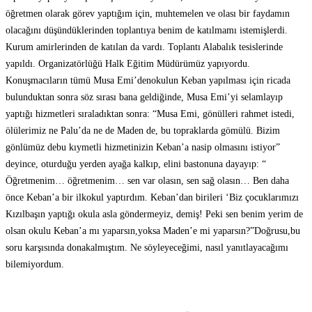
öğretmen olarak görev yaptığım için, muhtemelen ve olası bir faydamın
olacağını düşündüklerinden toplantıya benim de katılmamı istemişlerdi.
Kurum amirlerinden de katılan da vardı. Toplantı Alabalık tesislerinde
yapıldı. Organizatörlüğü Halk Eğitim Müdürümüz yapıyordu.
Konuşmacıların tümü Musa Emi’denokulun Keban yapılması için ricada
bulunduktan sonra söz sırası bana geldiğinde, Musa Emi’yi selamlayıp
yaptığı hizmetleri sıraladıktan sonra: “Musa Emi, gönülleri rahmet istedi,
ölülerimiz ne Palu’da ne de Maden de, bu topraklarda gömülü. Bizim
gönlümüz debu kıymetli hizmetinizin Keban’a nasip olmasını istiyor”
deyince, oturduğu yerden ayağa kalkıp, elini bastonuna dayayıp: “
Öğretmenim… öğretmenim… sen var olasın, sen sağ olasın… Ben daha
önce Keban’a bir ilkokul yaptırdım. Keban’dan birileri ‘Biz çocuklarımızı
Kızılbaşın yaptığı okula asla göndermeyiz, demiş! Peki sen benim yerim de
olsan okulu Keban’a mı yaparsın,yoksa Maden’e mi yaparsın?”Doğrusu,bu
soru karşısında donakalmıştım. Ne söyleyeceğimi, nasıl yanıtlayacağımı
bilemiyordum.