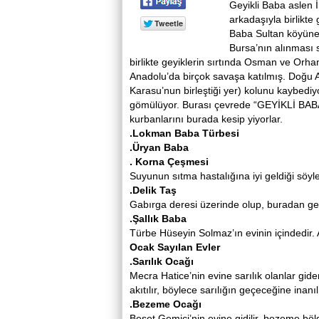
Geyikli Baba aslen 
arkadaşıyla birlikte
Baba Sultan köyüne 
Bursa’nın alınması 
birlikte geyiklerin sırtında Osman ve Orh
Anadolu’da birçok savaşa katılmış. Doğu 
Karasu’nun birleştiği yer) kolunu kaybediy
gömülüyor. Burası çevrede “GEYİKLİ BABA”
kurbanlarını burada kesip yiyorlar.
.Lokman Baba Türbesi
.Üryan Baba
. Korna Çeşmesi
Suyunun sıtma hastalığına iyi geldiği söyl
.Delik Taş
Gabırga deresi üzerinde olup, buradan geçen
.Şallık Baba
Türbe Hüseyin Solmaz’ın evinin içindedir. Ağ
Ocak Sayılan Evler
.Sarılık Ocağı
Mecra Hatice’nin evine sarılık olanlar gider
akıtılır, böylece sarılığın geçeceğine inanıl
.Bezeme Ocağı
Beset Gemici’nin evine gidilir, bezeme bö