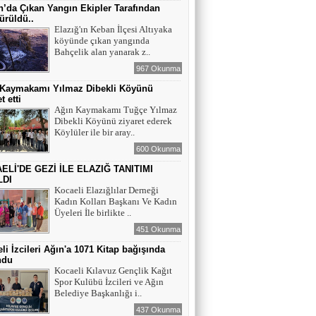
Maral Rahmanzadeh - Azerbaycan'ın İlk
’da Çıkan Yangın Ekipler Tarafından
Profesyonel Kadın Ressamı
ürüldü..
Elazığ'ın Keban İlçesi Altıyaka
köyünde çıkan yangında
YAZAR - AV. ALİ DEMİR
Bahçelik alan yanarak z..
TUTUKLAMA KARARI
967 Okunma
 Kaymakamı Yılmaz Dibekli Köyünü
t etti
YAZAR-ŞAİR MİRAÇ DOĞAN
Ağın Kaymakamı Tuğçe Yılmaz
Dibekli Köyünü ziyaret ederek
Mavi Işık İnsanları
Köylüler ile bir aray..
600 Okunma
ELİ'DE GEZİ İLE ELAZIĞ TANITIMI
EĞİTİMCİ-YAZAR TUNER
LDI
YERLİKAYA
Kocaeli Elazığlılar Derneği
ENGELLİ İNSANLARIN ENGELLİ
Kadın Kolları Başkanı Ve Kadın
YERİNE FAZLA BAKMAK
Üyeleri İle birlikte ..
451 Okunma
EĞİTİMCİ - YAZAR : MİDRAN YOKUŞ
li İzcileri Ağın'a 1071 Kitap bağışında
DİKİLİ TAŞLAR - 8
ndu
Kocaeli Kılavuz Gençlik Kağıt
Spor Kulübü İzcileri ve Ağın
Belediye Başkanlığı i..
437 Okunma