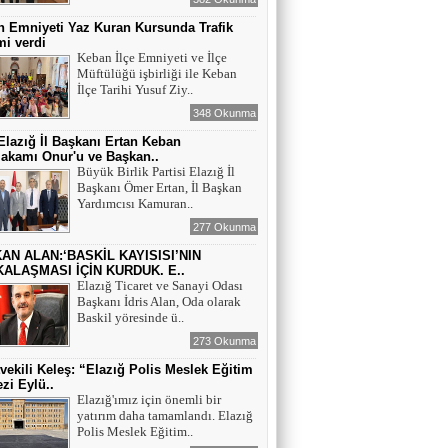
 Emniyeti Yaz Kuran Kursunda Trafik
mi verdi
Keban İlçe Emniyeti ve İlçe
Müftülüğü işbirliği ile Keban
İlçe Tarihi Yusuf Ziy..
348 Okunma
lazığ İl Başkanı Ertan Keban
akamı Onur'u ve Başkan..
Büyük Birlik Partisi Elazığ İl
Başkanı Ömer Ertan, İl Başkan
Yardımcısı Kamuran..
277 Okunma
AN ALAN:‘BASKİL KAYISISI’NIN
ALAŞMASI İÇİN KURDUK. E..
Elazığ Ticaret ve Sanayi Odası
Başkanı İdris Alan, Oda olarak
Baskil yöresinde ü..
273 Okunma
tvekili Keleş: “Elazığ Polis Meslek Eğitim
zi Eylü..
Elazığ'ımız için önemli bir
yatırım daha tamamlandı. Elazığ
Polis Meslek Eğitim..