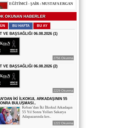
EĞİTİMCİ - ŞAİR : FEVZİ ÖZDEMİR
K OKUNAN HABERLER
EDEP
ÜN
BU HAFTA
BU AY
T VE BAŞSAĞLIĞI 06.08.2026 (1)
ŞAİR : SELAMİ DOLU
ŞİİRLERİN HER SATIRINDA SEN VARSIN
2756 Okunma
T VE BAŞSAĞLIĞI 06.08.2026 (2)
EĞİTİMCİ - YAZAR : MEHMET
YILMAZ
HIZIR VE İLYAS: UMUDUN, BEREKETİN
VE YENİDEN DOĞUŞUN BULUŞMASI
2229 Okunma
EĞİTİMCİ - ŞAİR - YAZAR : SÜNDÜS
ARSLAN AKÇA
N’DAN İKİ İLKOKUL ARKADAŞININ 55
SONRA BULUŞMASI..
SUÇ SAMUR KÜRK OLSA
Keban’dan İki İlkokul Arkadaşın
55 Yıl Sonra Yolları Sakarya
Adapazarında kes..
AZERBAYCANLI GAZETECİ-YAZAR
GUNAY RZAYEVA
1222 Okunma