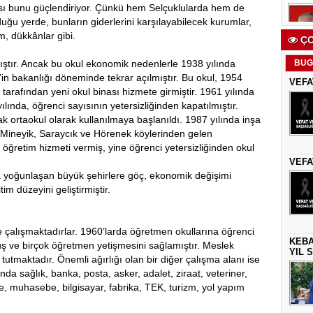
ası bunu güçlendiriyor. Çünkü hem Selçuklularda hem de
ğu yerde, bunların giderlerini karşılayabilecek kurumlar,
m, dükkânlar gibi.
ÇO
BUG
mıştır. Ancak bu okul ekonomik nedenlerle 1938 yılında
l’in bakanlığı döneminde tekrar açılmıştır. Bu okul, 1954
VEFA
t tarafından yeni okul binası hizmete girmiştir. 1961 yılında
ılında, öğrenci sayısının yetersizliğinden kapatılmıştır.
ak ortaokul olarak kullanılmaya başlanıldı. 1987 yılında inşa
), Mineyik, Saraycık ve Hörenek köylerinden gelen
 öğretim hizmeti vermiş, yine öğrenci yetersizliğinden okul
VEFA
rda yoğunlaşan büyük şehirlere göç, ekonomik değişimi
tim düzeyini geliştirmiştir.
e çalışmaktadırlar. 1960’larda öğretmen okullarına öğrenci
KEBA
ş ve birçok öğretmen yetişmesini sağlamıştır. Meslek
YIL 
r tutmaktadır. Önemli ağırlığı olan bir diğer çalışma alanı ise
 sağlık, banka, posta, asker, adalet, ziraat, veteriner,
e, muhasebe, bilgisayar, fabrika, TEK, turizm, yol yapım