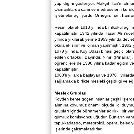
yapıldığını gösteriyor. Makgıt Han’ın olm
Osmanlılarda cami ve medreselerin kuruldu
işletmeler açılıyordu. Örneğin, han, hama
Resmi olarak 1913 yılında bir ilkokul açıl
kapatılmıştır. 1942 yılında Hasan Ali Yüce
yılında yıkılarak yerine 1959 yılında devle
okula ek sınıf ve lojman yapılmıştır. 1992 y
1979 yılında, Köy Odası binası geçici olar
edilen ortaokul, Bayındır, Nimri (Pınarlar
öğrencilere de 1990 yılına kadar eğitim ve
kapatılmıştır.
1960’lı yıllarda başlayan ve 1970’li yılla
sağlamakla birlikte mesleki çeşitliliği ve eği
Meslek Grupları
Köyden kente göçen insanlar çeşitli işlerd
alımına köyümüz önemli ölçüde ilgi duymu
grupları içinde öğretmenler ağırlıklı bir ye
gümrük komisyonculuğudur. Bunların yanında
tapu-kadastro, meteoroloji, opera, belediy
işlerinde çalışmaktadırlar.