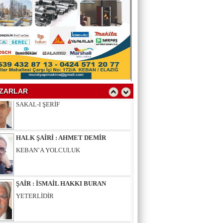
YAZAR : SELAHATTİN YALÇINER
ÇÖKÜNTÜ
YAZAR : AV.LEVENT BİLGİN
SAKAL-I ŞERİF
ZARLAR
HALK ŞAİRİ : AHMET DEMİR
KEBAN’A YOLCULUK
ŞAİR : İSMAİL HAKKI BURAN
YETERLİDİR
EĞİTİMCİ - ŞAİR : MUSTAFA ERGAN
KADIN VAR