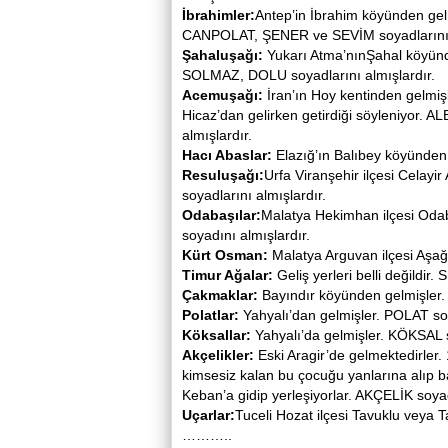
İbrahimler:
Antep’in İbrahim köyünden 
CANPOLAT, ŞENER ve SEVİM soyadlarını a
Şahaluşağı:
Yukarı Atma’nınŞahal köyün
SOLMAZ, DOLU soyadlarını almışlardır.
Acemuşağı:
İran’ın Hoy kentinden gelmiş
Hicaz’dan gelirken getirdiği söyleniyor
almışlardır.
Hacı Abaslar:
Elazığ’ın Balıbey köyünden
Resuluşağı:
Urfa Viranşehir ilçesi Celay
soyadlarını almışlardır.
Odabaşılar:
Malatya Hekimhan ilçesi Od
soyadını almışlardır.
Kürt Osman:
Malatya Arguvan ilçesi Aşağ
Timur Ağalar:
Geliş yerleri belli değildir.
Çakmaklar:
Bayındır köyünden gelmişler
Polatlar:
Yahyalı’dan gelmişler. POLAT soy
Köksallar:
Yahyalı’da gelmişler. KÖKSAL s
Akçelikler:
Eski Aragir’de gelmektedirler.
kimsesiz kalan bu çocuğu yanlarına alıp b
Keban’a gidip yerleşiyorlar. AKÇELİK soyad
Uçarlar:
Tuceli Hozat ilçesi Tavuklu veya
………..