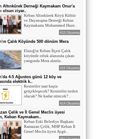
n Altınkürek Derneği Kaymakam Onur'a
ı olsun ziyar..
Keban Altınkürek Köyü Kültür
ve Dayanışma Derneği Keban
Kaymakamı Muhammed Huze..
415 Okunma
n'ın Çalık Köyünde 500 dönüm Mera
ı
Elazığ'ın Keban İlçesi Çalık
köyünde otluk alanında çıkan
yangında Mera alanla..
415 Okunma
'da 4-5 Ağustos günü 12 köy ve
sında elektrik k..
Kesintiler saat kaçta
gerçekleşecek? Kesintiler neden
olacak? Ne kadar sürecek? ..
414 Okunma
an Çelik ve İl Genel Meclis üyesi
n, Keban Kaymakam..
Keban Eski Belediye Başkanı
Ramazan Çelik, MHP Keban İl
Genel Meclis üyesi Aygü..
382 Okunma