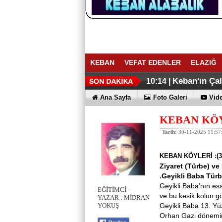
KEBAN
VEFAT EDENLER
ELAZIĞ
ELAZIĞ İHR
Keban Emniye
16:27 |
16:02 |
Keban'ın Ça
10:14 |
Ana Sayfa
Foto Galeri
Vide
KEBAN KÖYL
Tarih:
30-11-2025 11:57
KEBAN KÖYLERİ :(3
Ziyaret (Türbe) ve 
.Geyikli Baba Türb
Geyikli Baba’nın es
EĞİTİMCİ -
ve bu kesik kolun gö
YAZAR : MİDRAN
Geyikli Baba 13. Yüz
YOKUŞ
Orhan Gazi dönemind