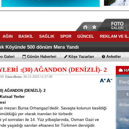
AĞIN
BASKİL
SAĞLIK
SPOR
GÜNCEL
REKLAM VE İ
ACATTA TARİH YAZDI
ti Yaz Kuran Kursunda Trafik Eğitimi verdi
lık Köyünde 500 dönüm Mera Yandı
o Galeri
Günün Haberleri
Köşe Yazarları
Anketler
ERİ :(30) AĞANDON (DENİZLİ)- 2
HA
:00
Güncelleme:
30-11-2025 11:57:00
0) AĞANDON (DENİZLİ)- 2
T
Kutsal Yerler
esi
09 Haz
as mezarı Bursa Orhangazi’dedir. Savaşta kolunun kesildiği
müldüğü yer olarak inanılan bir türbedir.
 yıl sonraları ile 14. Yüz yılbaşlarında, Osman Gazi ve
10 Haz
e yaşadığı sanılan efsanevi bir Türkmen dervişidir.