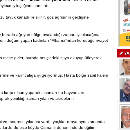
lece iyileştiğine inanılırdı.
zü tavuk kanadı ile silinir, göz ağrısının geçtiğine
ir,burada ağrıyan bölge ovalandığı zaman iyi olacağına
 yeni doğum yapan kadınları “Alkarısı”ndan koruduğu rivayet
YA
n evine gider, burada tas çindeki suya okuyup üfleyerek
 terme ve karıncalığa iyi geliyormuş. Hasta bölge sabit kalem
a karşı efsun yaparak insanları bu hayvanların
prak yenildiği zaman yılan ve akreplerin
 ve medrese yıkıntısı vardı. yaşlılar oraya aynı zamanda
yorlardı. Bu bize köyde Osmanlı döneminde de eğitim