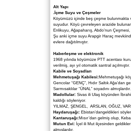
Alt Yapı
.İçme Suyu ve Çeşmeler
Köyümüzü içinde beş çeşme bulunmakta v
suyudur. Köyü çevreleyen arazide buluna
Enlikuyu, Ağapaharış, Abdo’nun Çeşmesi,
Şu anki içme suyu Arapgir Haraç mevkiind
evlere dağıtılmıştır.
Haberleşme ve elektronik
1968 yılında köyümüze PTT acentası kurul
verilmiş, ayı yıl otomatik santral açılmıştır
Kabile ve Soyadları
Mehmetuşağı Kabilesi:
Mehmetuşağı köyü
Gencolar “GENÇ”, Hıdır Saltık Ağa’dan g
Sarmısaklılar “ÜNAL” soyadını almışlardır.
Madollular:
Sivas ili Ulaş köyünden İbrahi
kaldığı söyleniyor.
YILMAZ, ŞENGEL, ARSLAN, OĞUZ, VAROL v
Haydaruşağı:
Ebistan’dangeldikleri söyle
Kantaruşağı:
Mısır’dan gelmiş olup, Keban
Mutun Evi:
İçel ili Mut ilçesinden geld
almışlardır.