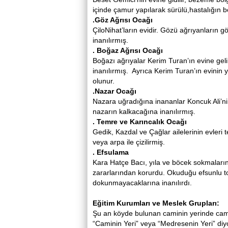
içinde çamur yapılarak sürülü,hastalığın böy
.Göz Ağrısı Ocağı
ÇiloNihat’ların evidir. Gözü ağrıyanların gö
inanılırmış.
. Boğaz Ağrısı Ocağı
Boğazı ağrıyalar Kerim Turan’ın evine gel
inanılırmış. Ayrıca Kerim Turan’ın evinin
olunur.
.Nazar Ocağı
Nazara uğradığına inananlar Koncuk Ali’ni
nazarın kalkacağına inanılırmış.
. Temre ve Karıncalık Ocağı
Gedik, Kazdal ve Çağlar ailelerinin evleri
veya arpa ile çizilirmiş.
. Efsulama
Kara Hatçe Bacı, yıla ve böcek sokmaların
zararlarından korurdu. Okuduğu efsunlu to
dokunmayacaklarına inanılırdı.
Eğitim Kurumları ve Meslek Grupları:
Şu an köyde bulunan caminin yerinde cami
“Caminin Yeri” veya “Medresenin Yeri” di