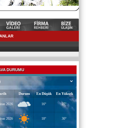
LANLAR
VA DURUMU
arih
Durum
En Düşük
En Yüksek
iran 2026
16°
27°
YAZAR-ŞAİR MİRAÇ DOĞAN
Mavi Işık İnsanları
iran 2026
18°
30°