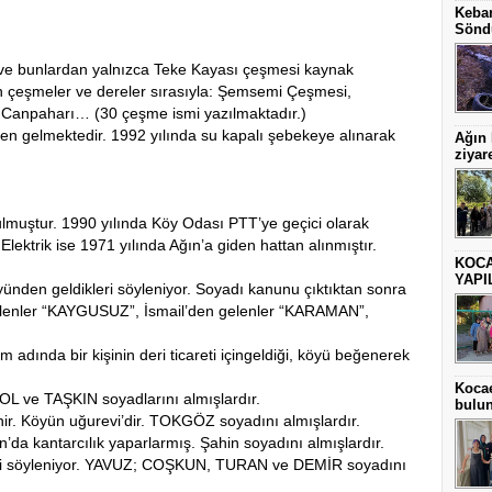
Keban
Sönd
e bunlardan yalnızca Teke Kayası çeşmesi kaynak
n çeşmeler ve dereler sırasıyla: Şemsemi Çeşmesi,
 Canpaharı… (30 çeşme ismi yazılmaktadır.)
en gelmektedir. 1992 yılında su kapalı şebekeye alınarak
Ağın
ziyare
muştur. 1990 yılında Köy Odası PTT’ye geçici olarak
. Elektrik ise 1971 yılında Ağın’a giden hattan alınmıştır.
KOCA
YAPI
nden geldikleri söyleniyor. Soyadı kanunu çıktıktan sonra
elenler “KAYGUSUZ”, İsmail’den gelenler “KARAMAN”,
m adında bir kişinin deri ticareti içingeldiği, köyü beğenerek
Kocae
e TAŞKIN soyadlarını almışlardır.
bulu
nir. Köyün uğurevi’dir. TOKGÖZ soyadını almışlardır.
’da kantarcılık yaparlarmış. Şahin soyadını almışlardır.
ikleri söyleniyor. YAVUZ; COŞKUN, TURAN ve DEMİR soyadını