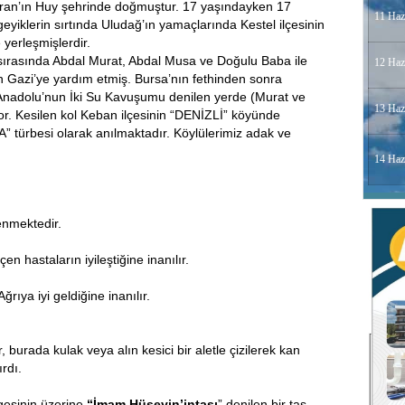
İran’ın Huy şehrinde doğmuştur. 17 yaşındayken 17
11 Haz
 geyiklerin sırtında Uludağ’ın yamaçlarında Kestel ilçesinin
yerleşmişlerdir.
sırasında Abdal Murat, Abdal Musa ve Doğulu Baba ile
12 Haz
an Gazi’ye yardım etmiş. Bursa’nın fethinden sonra
Anadolu’nun İki Su Kavuşumu denilen yerde (Murat ve
13 Haz
or. Kesilen kol Keban ilçesinin “DENİZLİ” köyünde
 türbesi olarak anılmaktadır. Köylülerimiz adak ve
14 Haz
enmektedir.
 hastaların iyileştiğine inanılır.
rıya iyi geldiğine inanılır.
, burada kulak veya alın kesici bir aletle çizilerek kan
ırdı.
lgesinin üzerine
“İmam Hüseyin’intası
” denilen bir tas