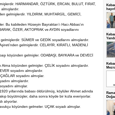
gelmişlerdir. HARMANDAR, ÖZTÜRK, ERCAN, BULUT, FIRAT,
Keba
hayırl
lmışlardır.
den gelmişlerdir. YILDIRIM, MUHTARGİL, GEMİCİ,
ler. Bu kabileden Hüseyin Bayraktarı’ı Hacı Abbas’ın
. ALBARAK, ÖZER, AKTOPRAK ve AYDIN soyadlarını
Keba
Yand
 gelmişlerdir. SÜMER ve GEDİK soyadlarını almışlardır.
ir Aşireti’nden gelmişlerdir. CELAYİR, KIRATLI, MADENLİ
abaşı köyünden gelmişler. ODABAŞI, BAYKARA ve DEVECİ
Keban
ı Atma köyünden gelmişler. ÇELİK soyadını almışlardır.
Mezra
 SEVER soyadını almışlardır.
. ÇAĞLAR soyadını almışlar.
adını almışlardır.
oyadını almışlar.
 1920 yıllarında babası öldürülmüş, köylüler Ahmet adında
Ramaz
akıp büyütmüşler, daha sonra köyde bir kızla everiyorlar.
Doğa
ı alıyorlar.
 Tavukçu köyünden gelmeler. UÇAK soyadı almışlar.