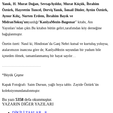
Yanık, H. Murat Doğan, SevtapAyıldız, Murat Küçük, İbrahim
Öztürk, Hayrettin Tuncel, Derviş Yanık, İsmail Dinler, Aytün Öztürk,
Aynur Kılıç, Nurten Erdem, İbrahim Bayık ve
MidranYokuş’un
yazdığı“
KanîyaMezin-Başpınar
” kitabı, Anı
Yayınları’ndan çıktı.Bu kitabın bütün geliri,tarafımdan köy derneğine
bağışlanmıştır.
Özetin özeti: Nasıl ki, Hindistan’da Ganj Nehri kutsal ve kurtuluş yoluysa,
atalarımızın inancına göre de, KanîyaMezin suyundan bir yudum bile
içmeden ölmek, tamamlanmamış bir hayat sayılır…
……………………………
*Büyük Çeşme
Kapak Fotoğrafı: Saim Dursun, yağlı boya tablo. Zayide Öztürk’ün
koleksiyonundanalınmıştır.
Bu yazı
5358
defa okunmuştur.
YAZARIN DİĞER YAZILARI
DİKİLİ TAŞLAR - 8