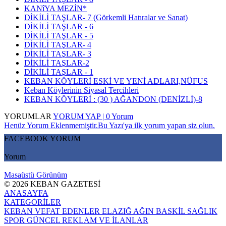
KANîYA MEZİN*
DİKİLİ TAŞLAR- 7 (Görkemli Hatıralar ve Sanat)
DİKİLİ TAŞLAR - 6
DİKİLİ TAŞLAR - 5
DİKİLİ TAŞLAR- 4
DİKİLİ TAŞLAR- 3
DİKİLİ TAŞLAR-2
DİKİLİ TAŞLAR - 1
KEBAN KÖYLERİ ESKİ VE YENİ ADLARI,NÜFUS
Keban Köylerinin Siyasal Tercihleri
KEBAN KÖYLERİ : (30 ) AĞANDON (DENİZLİ)-8
YORUMLAR
YORUM YAP | 0 Yorum
Henüz Yorum Eklenmemiştir.Bu Yazı'ya ilk yorum yapan siz olun.
FACEBOOK YORUM
Yorum
Masaüstü Görünüm
© 2026 KEBAN GAZETESİ
ANASAYFA
KATEGORİLER
KEBAN
VEFAT EDENLER
ELAZIĞ
AĞIN
BASKİL
SAĞLIK
SPOR
GÜNCEL
REKLAM VE İLANLAR