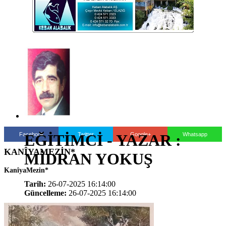
Facebook
Twitter
Google+
Whatsapp
EĞİTİMCİ - YAZAR :
KANÎYAMEZİN*
MİDRAN YOKUŞ
KanîyaMezin*
Tarih:
26-07-2025 16:14:00
Güncelleme:
26-07-2025 16:14:00