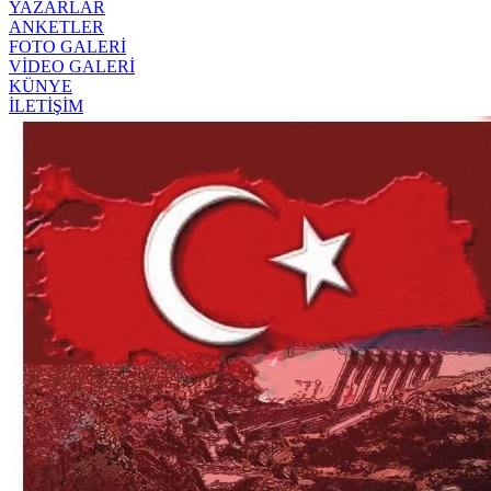
YAZARLAR
ANKETLER
FOTO GALERİ
VİDEO GALERİ
KÜNYE
İLETİŞİM