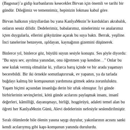
(Başpınar)’a gidip kurbanlarını kesecekler.Birvan için önemli ve tarihi bir
gündür. Dileğimiz ve temennimiz, hepinizin lokması kabul göre.
Birvan halkının yüzyıllardan bu yana KanîyaMezin’le kurdukları akrabalık,
onların sessiz dilidir. Dedelerimiz, babalarımız, ninelerimiz ve analarımız
içten duygularla, ellerini gökyüzüne açarak bu suya baktı. Berrak, yeşiline.
İnci tanelerine benzeyen, ışıldayan, kaynağının gizemini düşünerek.
Binlerce yıl, binlerce göz, büyülü suyun sesiyle konuştu. Ses şöyle diyordu:
“Bu suyu sev, ayrılma yanından, onu öğretmen yap kendine…” Onlar bu
sese kulak vermiş olmalılar ki, yıllarca barış içinde ve bir arada yaşamayı
becerebildi. Bir iki örnekle somutlaştırırsak, ev yapanın, ya da tarlada
buğdayı kalmış bir komşusunun yardımına gitmek adeta zorunluluktu.
Yaşam biçimi açısından insanlığa derin bir ufuk olmuştur. İyi günde
birbirlerinin sevinçlerini, kötü günde acılarını paylaşmak insanı, insanî
değerleri, kâmilliği, dayanışmayı, birliği, hoşgörüyü, adaleti temel alan bu
öğreti her KanîyaMezin Günü, Alevi dedelerinin nefesiyle seslendirilmiştir.
Sıralı ölümlerde bile ölenin yasına saygı duyulur, yakınlarının acısını sanki
kendi acılarıymış gibi kapı-komşunun yanında durulurdu.