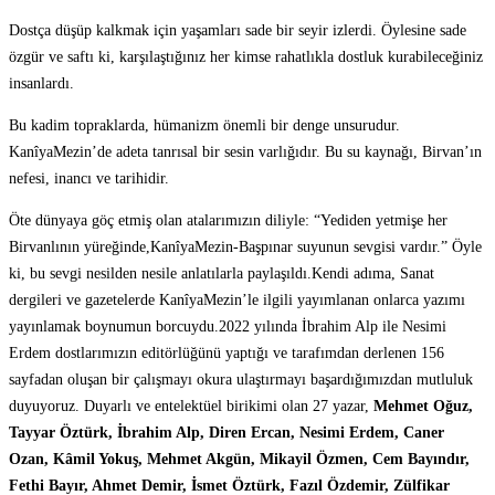
Dostça düşüp kalkmak için yaşamları sade bir seyir izlerdi. Öylesine sade
özgür ve saftı ki, karşılaştığınız her kimse rahatlıkla dostluk kurabileceğiniz
insanlardı.
Bu kadim topraklarda, hümanizm önemli bir denge unsurudur.
KanîyaMezin’de adeta tanrısal bir sesin varlığıdır. Bu su kaynağı, Birvan’ın
nefesi, inancı ve tarihidir.
Öte dünyaya göç etmiş olan atalarımızın diliyle: “Yediden yetmişe her
Birvanlının yüreğinde,KanîyaMezin-Başpınar suyunun sevgisi vardır.” Öyle
ki, bu sevgi nesilden nesile anlatılarla paylaşıldı.Kendi adıma, Sanat
dergileri ve gazetelerde KanîyaMezin’le ilgili yayımlanan onlarca yazımı
yayınlamak boynumun borcuydu.2022 yılında İbrahim Alp ile Nesimi
Erdem dostlarımızın editörlüğünü yaptığı ve tarafımdan derlenen 156
sayfadan oluşan bir çalışmayı okura ulaştırmayı başardığımızdan mutluluk
duyuyoruz. Duyarlı ve entelektüel birikimi olan 27 yazar,
Mehmet Oğuz,
Tayyar Öztürk, İbrahim Alp, Diren Ercan, Nesimi Erdem, Caner
Ozan, Kâmil Yokuş, Mehmet Akgün, Mikayil Özmen, Cem Bayındır,
Fethi Bayır, Ahmet Demir, İsmet Öztürk, Fazıl Özdemir, Zülfikar