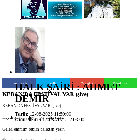
Facebook
Twitter
Google+
Whatsapp
HALK ŞAİRİ : AHMET
KEBAN’DA FESTİVAL VAR (şive)
DEMİR
KEBAN’DA FESTİVAL VAR (şive)
Tarih:
12-08-2025 11:50:00
Haydi kurban duyur bir daha sesin
Güncelleme:
12-08-2025 12:03:00
Gelen emmim bibim balıktan yesin