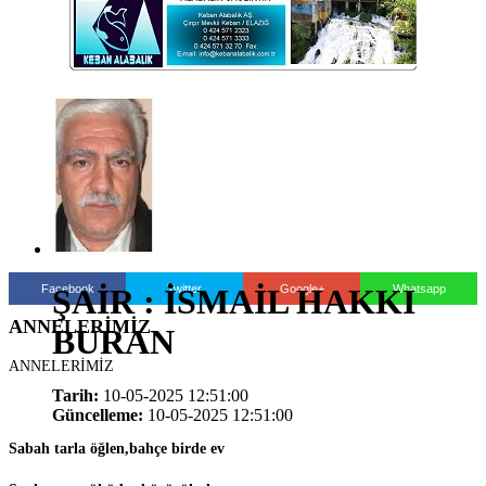
Facebook
Twitter
Google+
Whatsapp
ŞAİR : İSMAİL HAKKI
ANNELERİMİZ
BURAN
ANNELERİMİZ
Tarih:
10-05-2025 12:51:00
Güncelleme:
10-05-2025 12:51:00
Sabah tarla öğlen,bahçe birde ev