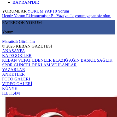
BAYRAM'DIR
YORUMLAR
YORUM YAP | 0 Yorum
Henüz Yorum Eklenmemiştir.Bu Yazı'ya ilk yorum yapan siz olun.
FACEBOOK YORUM
Yorum
Masaüstü Görünüm
© 2026 KEBAN GAZETESİ
ANASAYFA
KATEGORİLER
KEBAN
VEFAT EDENLER
ELAZIĞ
AĞIN
BASKİL
SAĞLIK
SPOR
GÜNCEL
REKLAM VE İLANLAR
YAZARLAR
ANKETLER
FOTO GALERİ
VİDEO GALERİ
KÜNYE
İLETİŞİM