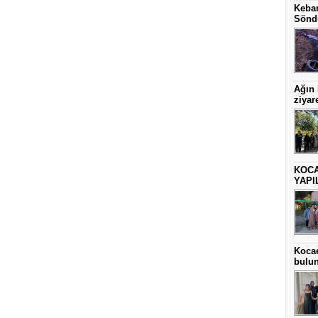
Keban
Sönd
Ağın
ziyare
KOCA
YAPI
Kocae
bulu