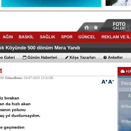
AĞIN
BASKİL
SAĞLIK
SPOR
GÜNCEL
REKLAM VE İ
ACATTA TARİH YAZDI
ti Yaz Kuran Kursunda Trafik Eğitimi verdi
lık Köyünde 500 dönüm Mera Yandı
o Galeri
Günün Haberleri
Köşe Yazarları
Anketler
M
HA
:00
Güncelleme:
19-07-2025 13:52:00
T
iz bırakan
n da hızlı akan
09 Haz
manın yolunu
aç yıl durdursaydım.
10 Haz
pte geçmeden