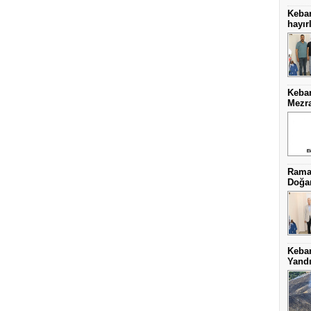
Keba
hayırl
Keban
Mezra
Ramaz
Doğa
Keba
Yand