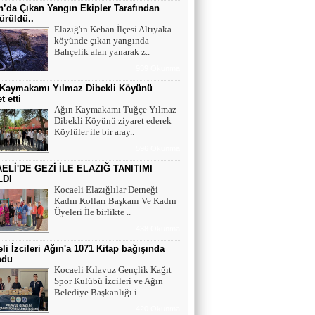
Maral Rahmanzadeh - Azerbaycan'ın İlk
’da Çıkan Yangın Ekipler Tarafından
Profesyonel Kadın Ressamı
ürüldü..
Elazığ'ın Keban İlçesi Altıyaka
köyünde çıkan yangında
YAZAR - AV. ALİ DEMİR
Bahçelik alan yanarak z..
TUTUKLAMA KARARI
939 Okunma
 Kaymakamı Yılmaz Dibekli Köyünü
t etti
YAZAR-ŞAİR MİRAÇ DOĞAN
Ağın Kaymakamı Tuğçe Yılmaz
Dibekli Köyünü ziyaret ederek
Mavi Işık İnsanları
Köylüler ile bir aray..
596 Okunma
ELİ'DE GEZİ İLE ELAZIĞ TANITIMI
EĞİTİMCİ-YAZAR TUNER
LDI
YERLİKAYA
Kocaeli Elazığlılar Derneği
ENGELLİ İNSANLARIN ENGELLİ
Kadın Kolları Başkanı Ve Kadın
YERİNE FAZLA BAKMAK
Üyeleri İle birlikte ..
438 Okunma
EĞİTİMCİ - YAZAR : MİDRAN YOKUŞ
li İzcileri Ağın'a 1071 Kitap bağışında
DİKİLİ TAŞLAR - 8
ndu
Kocaeli Kılavuz Gençlik Kağıt
Spor Kulübü İzcileri ve Ağın
Belediye Başkanlığı i..
420 Okunma