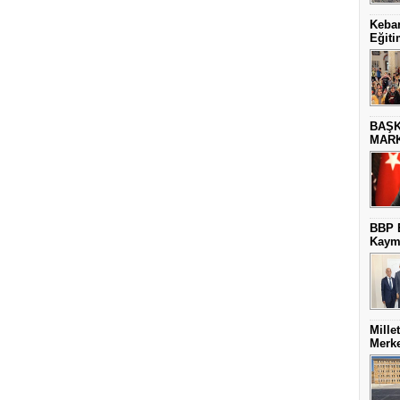
Keban
Eğiti
BAŞK
MARK
BBP E
Kaym
Mille
Merke