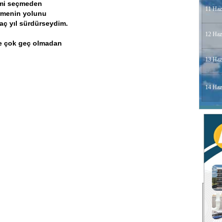
imi seçmeden
11 Haz
rmenin yolunu
aç yıl sürdürseydim.
12 Haz
e çok geç olmadan
13 Haz
14 Haz