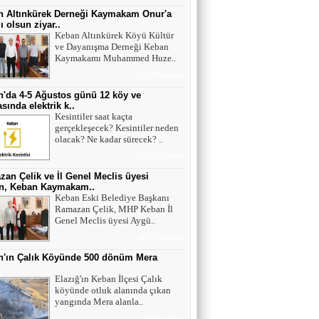
n Altınkürek Derneği Kaymakam Onur'a
ı olsun ziyar..
Keban Altınkürek Köyü Kültür
ve Dayanışma Derneği Keban
Kaymakamı Muhammed Huze..
412 Okunma
'da 4-5 Ağustos günü 12 köy ve
sında elektrik k..
Kesintiler saat kaçta
gerçekleşecek? Kesintiler neden
olacak? Ne kadar sürecek? ..
406 Okunma
an Çelik ve İl Genel Meclis üyesi
n, Keban Kaymakam..
Keban Eski Belediye Başkanı
Ramazan Çelik, MHP Keban İl
Genel Meclis üyesi Aygü..
382 Okunma
n'ın Çalık Köyünde 500 dönüm Mera
ı
Elazığ'ın Keban İlçesi Çalık
köyünde otluk alanında çıkan
yangında Mera alanla..
349 Okunma