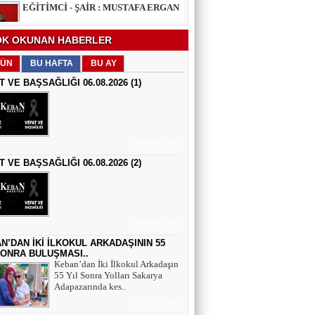
EĞİTİMCİ - ŞAİR : FEVZİ ÖZDEMİR
K OKUNAN HABERLER
EDEP
ÜN
BU HAFTA
BU AY
T VE BAŞSAĞLIĞI 06.08.2026 (1)
ŞAİR : SELAMİ DOLU
ŞİİRLERİN HER SATIRINDA SEN VARSIN
2476 Okunma
T VE BAŞSAĞLIĞI 06.08.2026 (2)
EĞİTİMCİ - YAZAR : MEHMET
YILMAZ
HIZIR VE İLYAS: UMUDUN, BEREKETİN
VE YENİDEN DOĞUŞUN BULUŞMASI
1860 Okunma
EĞİTİMCİ - ŞAİR - YAZAR : SÜNDÜS
ARSLAN AKÇA
N’DAN İKİ İLKOKUL ARKADAŞININ 55
SONRA BULUŞMASI..
SUÇ SAMUR KÜRK OLSA
Keban’dan İki İlkokul Arkadaşın
55 Yıl Sonra Yolları Sakarya
Adapazarında kes..
AZERBAYCANLI GAZETECİ-YAZAR
GUNAY RZAYEVA
1212 Okunma