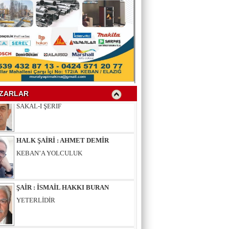
YAZAR : SELAHATTİN YALÇINER
ÇÖKÜNTÜ
YAZAR : AV.LEVENT BİLGİN
SAKAL-I ŞERİF
ZARLAR
HALK ŞAİRİ : AHMET DEMİR
KEBAN’A YOLCULUK
ŞAİR : İSMAİL HAKKI BURAN
YETERLİDİR
EĞİTİMCİ - ŞAİR : MUSTAFA ERGAN
KADIN VAR