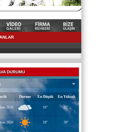
LANLAR
VA DURUMU
arih
Durum
En Düşük
En Yüksek
iran 2026
16°
27°
YAZAR-ŞAİR MİRAÇ DOĞAN
Mavi Işık İnsanları
iran 2026
18°
30°