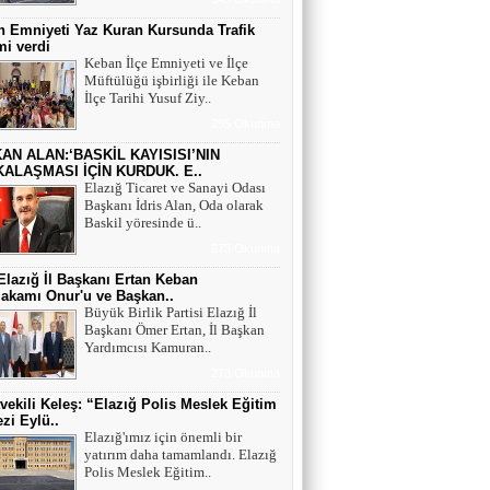
 Emniyeti Yaz Kuran Kursunda Trafik
mi verdi
Keban İlçe Emniyeti ve İlçe
Müftülüğü işbirliği ile Keban
İlçe Tarihi Yusuf Ziy..
295 Okunma
AN ALAN:‘BASKİL KAYISISI’NIN
ALAŞMASI İÇİN KURDUK. E..
Elazığ Ticaret ve Sanayi Odası
Başkanı İdris Alan, Oda olarak
Baskil yöresinde ü..
273 Okunma
lazığ İl Başkanı Ertan Keban
akamı Onur'u ve Başkan..
Büyük Birlik Partisi Elazığ İl
Başkanı Ömer Ertan, İl Başkan
Yardımcısı Kamuran..
273 Okunma
tvekili Keleş: “Elazığ Polis Meslek Eğitim
zi Eylü..
Elazığ'ımız için önemli bir
yatırım daha tamamlandı. Elazığ
Polis Meslek Eğitim..