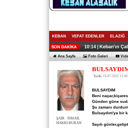
KEBAN
VEFAT EDENLER
ELAZIĞ
ELAZIĞ İHR
Keban Emniye
16:27 |
16:02 |
Keban'ın Ça
10:14 |
Ana Sayfa
Foto Galeri
Vide
BULSAYDI
Tarih:
19-07-2025 13:49
BULSAYDIM
Beni naçar,biçares
Günden güne suda
Şu zamanı durdur
Bulsaydım'ya bir k
ŞAİR : İSMAİL
HAKKI BURAN
Sayılı günler,geli