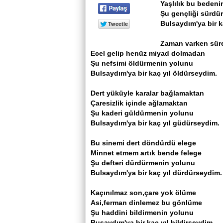
Yaşlılık bu beden
Şu gençliği sürdü
Bulsaydım'ya bir k
Zaman varken sür
Ecel gelip henüz miyad dolmadan
Şu nefsimi öldürmenin yolunu
Bulsaydım'ya bir kaç yıl öldürseydim.
Dert yüküyle karalar bağlamaktan
Çaresizlik içinde ağlamaktan
Şu kaderi güldürmenin yolunu
Bulsaydım'ya bir kaç yıl güdürseydim.
Bu sinemi dert döndürdü elege
Minnet etmem artık bende felege
Şu defteri dürdürmenin yolunu
Bulsaydım'ya bir kaç yıl dürdürseydim.
Kaçınılmaz son,çare yok ölüme
Asi,ferman dinlemez bu gönlüme
Şu haddini bildirmenin yolunu
Busaydım'ya bir kaç yıl bildirseydim...