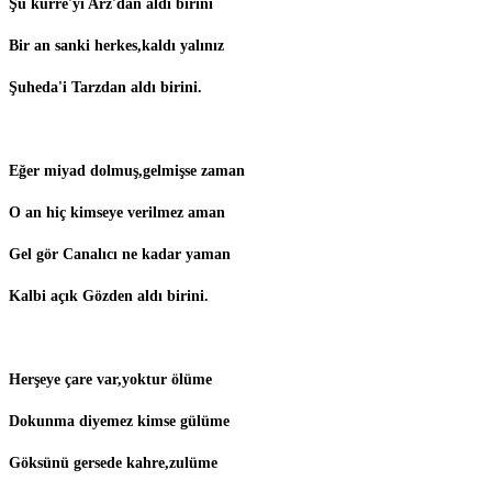
Şu kürre'yi Arz'dan aldı birini
Bir an sanki herkes,kaldı yalınız
Şuheda'i Tarzdan aldı birini.
Eğer miyad dolmuş,gelmişse zaman
O an hiç kimseye verilmez aman
Gel gör Canalıcı ne kadar yaman
Kalbi açık Gözden aldı birini.
Herşeye çare var,yoktur ölüme
Dokunma diyemez kimse gülüme
Göksünü gersede kahre,zulüme