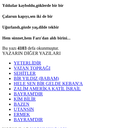
Yıldızlar kayboldu,göklerde bir bir
Çalarsın kapıyı,sen iki de bir
Uğurlandı,gözde yaş,dilde tekbir
Hem sünnet,hem Farz'dan aldı birini...
Bu yazı
4103
defa okunmuştur.
YAZARIN DİĞER YAZILARI
YETERLİDİR
VATAN TOPRAĞI
ŞEHİTLER
BİR YILDIZ (BABAM)
HELE SEN BİR GELDE KEBAN'A
ZALİM AMERİKA KATİL İSRAİL
BAYRAM'DIR
KİM BİLİR
BAZEN
UTANSIN
ERMEK
BAYRAM'DIR