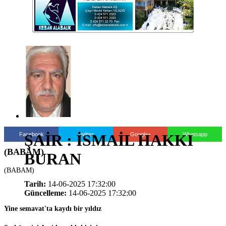
Facebook
Twitter
Google+
Whatsapp
ŞAİR : İSMAİL HAKKI
(BABAM)
BURAN
(BABAM)
Tarih:
14-06-2025 17:32:00
Güncelleme:
14-06-2025 17:32:00
Yine semavat'ta kaydı bir yıldız