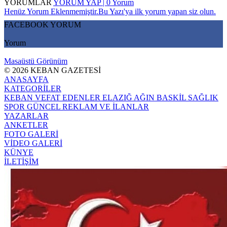
YORUMLAR
YORUM YAP | 0 Yorum
Henüz Yorum Eklenmemiştir.Bu Yazı'ya ilk yorum yapan siz olun.
FACEBOOK YORUM
Yorum
Masaüstü Görünüm
© 2026 KEBAN GAZETESİ
ANASAYFA
KATEGORİLER
KEBAN
VEFAT EDENLER
ELAZIĞ
AĞIN
BASKİL
SAĞLIK
SPOR
GÜNCEL
REKLAM VE İLANLAR
YAZARLAR
ANKETLER
FOTO GALERİ
VİDEO GALERİ
KÜNYE
İLETİŞİM