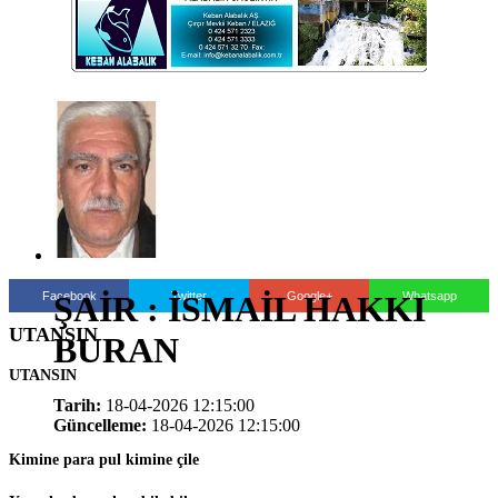
Facebook
Twitter
Google+
Whatsapp
ŞAİR : İSMAİL HAKKI
UTANSIN
BURAN
UTANSIN
Tarih:
18-04-2026 12:15:00
Güncelleme:
18-04-2026 12:15:00
Kimine para pul kimine çile