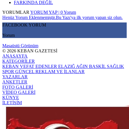
FARKINDA DEĞİL
YORUMLAR
YORUM YAP | 0 Yorum
Henüz Yorum Eklenmemiştir.Bu Yazı'ya ilk yorum yapan siz olun.
FACEBOOK YORUM
Yorum
Masaüstü Görünüm
© 2026 KEBAN GAZETESİ
ANASAYFA
KATEGORİLER
KEBAN
VEFAT EDENLER
ELAZIĞ
AĞIN
BASKİL
SAĞLIK
SPOR
GÜNCEL
REKLAM VE İLANLAR
YAZARLAR
ANKETLER
FOTO GALERİ
VİDEO GALERİ
KÜNYE
İLETİŞİM