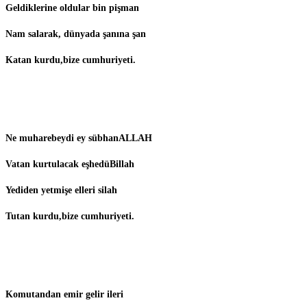
Geldiklerine oldular bin pişman
Nam salarak, dünyada şanına şan
Katan kurdu,bize cumhuriyeti.
Ne muharebeydi ey sübhanALLAH
Vatan kurtulacak eşhedüBillah
Yediden yetmişe elleri silah
Tutan kurdu,bize cumhuriyeti.
Komutandan emir gelir ileri