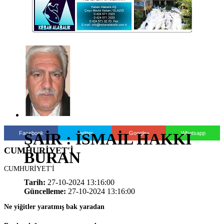
Facebook
Twitter
Google+
Whatsapp
ŞAİR : İSMAİL HAKKI
CUMHURİYET'İ
BURAN
CUMHURİYET'İ
Tarih:
27-10-2024 13:16:00
Güncelleme:
27-10-2024 13:16:00
Ne yiğitler yaratmış bak yaradan