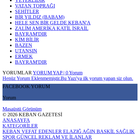
YETERLİDİR
VATAN TOPRAĞI
ŞEHİTLER
BİR YILDIZ (BABAM)
HELE SEN BİR GELDE KEBAN'A
ZALİM AMERİKA KATİL İSRAİL
BAYRAM'DIR
KİM BİLİR
BAZEN
UTANSIN
ERMEK
BAYRAM'DIR
YORUMLAR
YORUM YAP | 0 Yorum
Henüz Yorum Eklenmemiştir.Bu Yazı'ya ilk yorum yapan siz olun.
FACEBOOK YORUM
Yorum
Masaüstü Görünüm
© 2026 KEBAN GAZETESİ
ANASAYFA
KATEGORİLER
KEBAN
VEFAT EDENLER
ELAZIĞ
AĞIN
BASKİL
SAĞLIK
SPOR
GÜNCEL
REKLAM VE İLANLAR