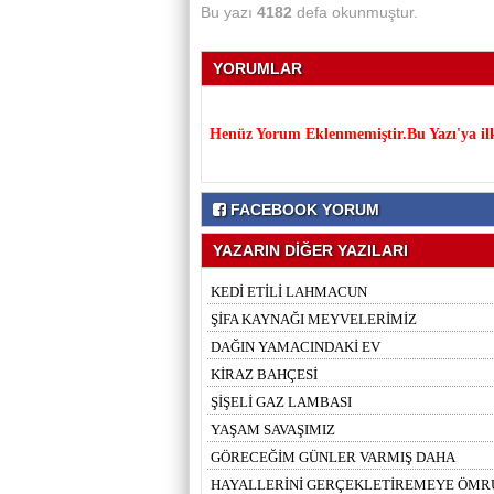
Bu yazı
4182
defa okunmuştur.
YORUMLAR
Henüz Yorum Eklenmemiştir.Bu Yazı'ya il
FACEBOOK YORUM
YAZARIN DİĞER YAZILARI
KEDİ ETİLİ LAHMACUN
ŞİFA KAYNAĞI MEYVELERİMİZ
DAĞIN YAMACINDAKİ EV
KİRAZ BAHÇESİ
ŞİŞELİ GAZ LAMBASI
YAŞAM SAVAŞIMIZ
GÖRECEĞİM GÜNLER VARMIŞ DAHA
HAYALLERİNİ GERÇEKLETİREMEYE ÖMR