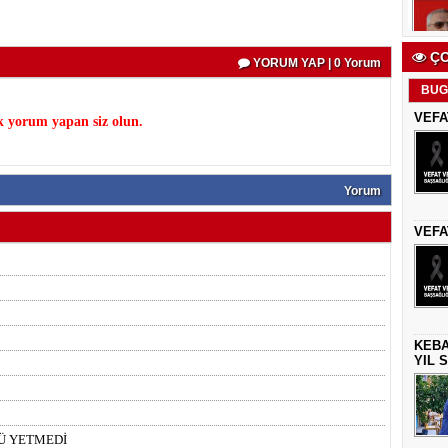
ÇO
YORUM YAP | 0 Yorum
BUG
VEFA
k yorum yapan siz olun.
Yorum
VEFA
KEBA
YIL 
Ü YETMEDİ