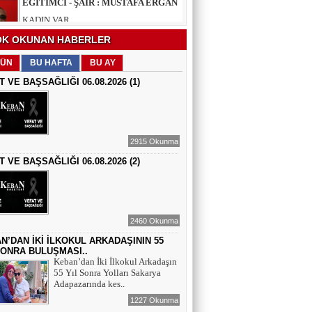
EĞİTİMCİ - ŞAİR : FEVZİ ÖZDEMİR
K OKUNAN HABERLER
EDEP
ÜN
BU HAFTA
BU AY
T VE BAŞSAĞLIĞI 06.08.2026 (1)
ŞAİR : SELAMİ DOLU
ŞİİRLERİN HER SATIRINDA SEN VARSIN
2915 Okunma
T VE BAŞSAĞLIĞI 06.08.2026 (2)
EĞİTİMCİ - YAZAR : MEHMET
YILMAZ
HIZIR VE İLYAS: UMUDUN, BEREKETİN
VE YENİDEN DOĞUŞUN BULUŞMASI
2460 Okunma
EĞİTİMCİ - ŞAİR - YAZAR : SÜNDÜS
ARSLAN AKÇA
N’DAN İKİ İLKOKUL ARKADAŞININ 55
SONRA BULUŞMASI..
SUÇ SAMUR KÜRK OLSA
Keban’dan İki İlkokul Arkadaşın
55 Yıl Sonra Yolları Sakarya
Adapazarında kes..
AZERBAYCANLI GAZETECİ-YAZAR
GUNAY RZAYEVA
1227 Okunma