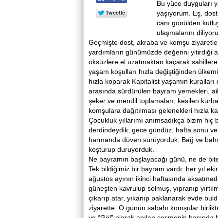
Bu yüce duyguları 
yaşıyorum. Eş, dost
canı gönülden kutluy
ulaşmalarını diliyor
Geçmişte dost, akraba ve komşu ziyaretleri
yardımların günümüzde değerini yitirdiği ac
öksüzlere el uzatmaktan kaçarak sahillere
yaşam koşulları hızla değiştiğinden ülkem
hızla koparak Kapitalist yaşamın kurallar
arasında sürdürülen bayram yemekleri, ail
şeker ve mendil toplamaları, kesilen kurban
komşulara dağıtılması gelenekleri hızla k
Çocukluk yıllarımı anımsadıkça bizim hiç 
derdindeydik; gece gündüz, hafta sonu ve 
harmanda düven sürüyorduk. Bağ ve bahçe
koşturup duruyorduk.
Ne bayramın başlayacağı günü, ne de bit
Tek bildiğimiz bir bayram vardı: her yıl eki
ağustos ayının ikinci haftasında aksatmadan
güneşten kavrulup solmuş, yıpranıp yırtılmı
çıkarıp atar, yıkanıp paklanarak evde buldu
ziyarette. O günün sabahı komşular birlikt
ve “Göl” olarak anılan çeşmenin başında bir