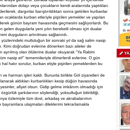
arından dolayı veya çocukların kendi aralarında yaptıkları
rilerek, dargınlar barıştırıldıktan sonra getirilen kurbanlar
lan ocaklarda kurban etleriyle pişirilen yemekler ve yapılan
 ederek günün bayram havasında geçmesini sağlıyorlardı. Bu
n gelen duygularla yeni yılın bereketli olması için dualar
mi duyguların artırılması sağlanırdı..
üzlerindeki mutluluğun bir sonraki yıl da sağ salim nasip
an. Kimi doğrudan evlerine dönerken bazı aileler de
an ayrılmış olan ölülerine dualar okuyarak “Ya Rabim
YA
ölüm nasip et!” temennileriyle dönerlerdi evlerine. O gün
k hal hatır sorulur, kurban etiyle pişirilen yemeklerden bu
e harman işleri kaldı. Bununla birlikte Göl ziyaretleri de
lanarak aldıkları kurbanlıkları kesip düğün havasında
ip yesinler, afiyet olsun. Gidip gelme imkânım olmadığı için
zgürlük şarkılarının söylendiği, yoksulluğun bitirildiği,
nya özlemiyle tüm dost, arkadaş ve akrabalarımın
ce bayramlara ulaşmaları dileklerimi tekrarlamakla