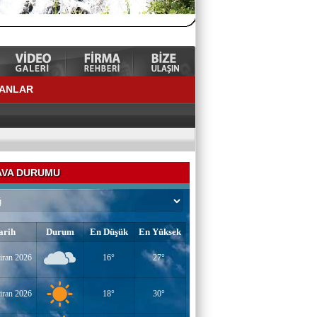
LANLAR
VA DURUMU
arih
Durum
En Düşük
En Yüksek
iran 2026
16°
27°
YAZAR-ŞAİR MİRAÇ DOĞAN
Mavi Işık İnsanları
iran 2026
18°
30°