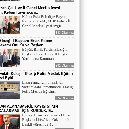
an Çelik ve İl Genel Meclis üyesi
n, Keban Kaymakam..
Keban Eski Belediye Başkanı
Ramazan Çelik, MHP Keban İl
Genel Meclis üyesi Aygü..
383 Okunma
lazığ İl Başkanı Ertan Keban
akamı Onur'u ve Başkan..
Büyük Birlik Partisi Elazığ İl
Başkanı Ömer Ertan, İl Başkan
Yardımcısı Kamuran..
281 Okunma
tvekili Keleş: “Elazığ Polis Meslek Eğitim
zi Eylü..
Elazığ'ımız için önemli bir
yatırım daha tamamlandı. Elazığ
Polis Meslek Eğitim..
274 Okunma
AN ALAN:‘BASKİL KAYISISI’NIN
ALAŞMASI İÇİN KURDUK. E..
Elazığ Ticaret ve Sanayi Odası
Başkanı İdris Alan, Oda olarak
Baskil yöresinde ü..