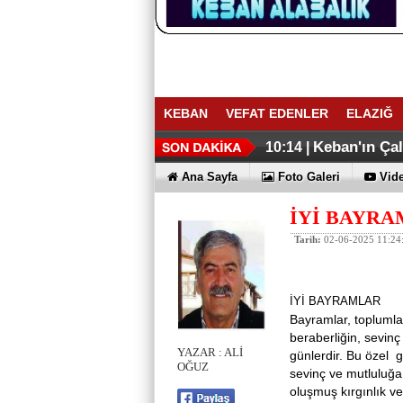
KEBAN
VEFAT EDENLER
ELAZIĞ
ELAZIĞ İHR
Keban Emniye
16:27 |
16:02 |
Keban'ın Ça
10:14 |
Ana Sayfa
Foto Galeri
Vide
İYİ BAYR
Tarih:
02-06-2025 11:24
İYİ BAYRAMLAR
Bayramlar, toplumlar
beraberliğin, sevin
YAZAR : ALİ
günlerdir. Bu özel g
OĞUZ
sevinç ve mutluluğa
oluşmuş kırgınlık ve