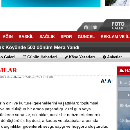
AĞIN
BASKİL
SAĞLIK
SPOR
GÜNCEL
REKLAM VE İ
ACATTA TARİH YAZDI
ti Yaz Kuran Kursunda Trafik Eğitimi verdi
lık Köyünde 500 dönüm Mera Yandı
o Galeri
Günün Haberleri
Köşe Yazarları
Anketler
AMLAR
HA
:00
Güncelleme:
02-06-2025 11:24:00
T
ın dini ve kültürel geleneklerini yaşattıkları; toplumsal
09 Haz
ç ve mutluluğun bir arada yaşandığı özel gün veya
ünlerde sorunlar, sıkıntılar, acılar bir nebze ertelenerek
 dönüştürülür. Eş dost, arkadaş ve akrabalar arasında
10 Haz
 dargınlıklar giderilerek sevgi, saygı ve hoşgörü oluşturulur.