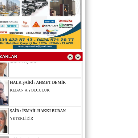
YAZAR : SELAHATTİN YALÇINER
ÇÖKÜNTÜ
YAZAR : AV.LEVENT BİLGİN
SAKAL-I ŞERİF
ZARLAR
HALK ŞAİRİ : AHMET DEMİR
KEBAN’A YOLCULUK
ŞAİR : İSMAİL HAKKI BURAN
YETERLİDİR
EĞİTİMCİ - ŞAİR : MUSTAFA ERGAN
KADIN VAR