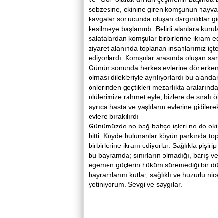
sebzesine, ekinine giren komşunun hayvanl
kavgalar sonucunda oluşan dargınlıklar gide
kesilmeye başlanırdı. Belirli alanlara kuru
salatalardan komşular birbirlerine ikram
ziyaret alanında toplanan insanlarımız içte
ediyorlardı. Komşular arasında oluşan sami
Günün sonunda herkes evlerine dönerken y
olması dilekleriyle ayrılıyorlardı bu aland
önlerinden geçtikleri mezarlıkta aralarınd
ölülerimize rahmet eyle, bizlere de sıralı 
ayrıca hasta ve yaşlıların evlerine gidilere
evlere bırakılırdı
Günümüzde ne bağ bahçe işleri ne de ekin v
bitti. Köyde bulunanlar köyün parkında top
birbirlerine ikram ediyorlar. Sağlıkla pişir
bu bayramda; sınırların olmadığı, barış ve ö
egemen güçlerin hüküm süremediği bir dü
bayramlarını kutlar, sağlıklı ve huzurlu ni
yetiniyorum. Sevgi ve saygılar.