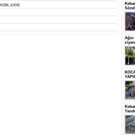
Keban
ENDİK ANNE
Sönd
Ağın
ziyare
KOCA
YAPI
Keba
Yand