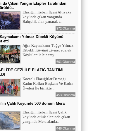
Maral Rahmanzadeh - Azerbaycan'ın İlk
’da Çıkan Yangın Ekipler Tarafından
Profesyonel Kadın Ressamı
ürüldü..
Elazığ'ın Keban İlçesi Altıyaka
köyünde çıkan yangında
YAZAR - AV. ALİ DEMİR
Bahçelik alan yanarak z..
TUTUKLAMA KARARI
972 Okunma
 Kaymakamı Yılmaz Dibekli Köyünü
t etti
YAZAR-ŞAİR MİRAÇ DOĞAN
Ağın Kaymakamı Tuğçe Yılmaz
Dibekli Köyünü ziyaret ederek
Mavi Işık İnsanları
Köylüler ile bir aray..
601 Okunma
ELİ'DE GEZİ İLE ELAZIĞ TANITIMI
EĞİTİMCİ-YAZAR TUNER
LDI
YERLİKAYA
Kocaeli Elazığlılar Derneği
ENGELLİ İNSANLARIN ENGELLİ
Kadın Kolları Başkanı Ve Kadın
YERİNE FAZLA BAKMAK
Üyeleri İle birlikte ..
453 Okunma
EĞİTİMCİ - YAZAR : MİDRAN YOKUŞ
n'ın Çalık Köyünde 500 dönüm Mera
DİKİLİ TAŞLAR - 8
ı
Elazığ'ın Keban İlçesi Çalık
köyünde otluk alanında çıkan
yangında Mera alanla..
448 Okunma