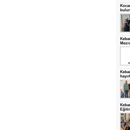
Kocae
bulu
Keban
Mezra
Keba
hayırl
Keban
Eğiti