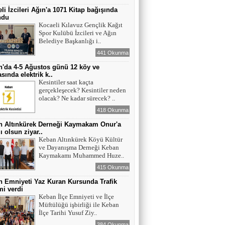
li İzcileri Ağın'a 1071 Kitap bağışında
ndu
Kocaeli Kılavuz Gençlik Kağıt
Spor Kulübü İzcileri ve Ağın
Belediye Başkanlığı i..
441 Okunma
'da 4-5 Ağustos günü 12 köy ve
sında elektrik k..
Kesintiler saat kaçta
gerçekleşecek? Kesintiler neden
olacak? Ne kadar sürecek? ..
418 Okunma
n Altınkürek Derneği Kaymakam Onur'a
ı olsun ziyar..
Keban Altınkürek Köyü Kültür
ve Dayanışma Derneği Keban
Kaymakamı Muhammed Huze..
415 Okunma
 Emniyeti Yaz Kuran Kursunda Trafik
mi verdi
Keban İlçe Emniyeti ve İlçe
Müftülüğü işbirliği ile Keban
İlçe Tarihi Yusuf Ziy..
384 Okunma