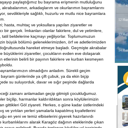
yaşayıp paylaştığımız bu bayrama erişmenin mutluluğunu
11 Haz
, akrabalarımın, arkadaşlarım ve okurlarımın bayramlarını
or, sevdikleriyle sağlıklı, huzurlu ve mutlu nice bayramlara
um.
12 Haz
; hasta, muhtaç ve yoksullara yapılan ziyaretler ve
ı bir gerçek. İmkanları olanlar fakirlere, dul ve yetimlere,
13 Haz
, tatil beldelerine kaçmayı yeğliyorlar. Toplumumuzun
izin büyük bölümü geleneklerimizden, örf ve adetlerimizden
ı doğrultusunda hareket etmeye başladı. Geçmişte akrabalar
14 Haz
e büyüklerini ziyaretler, çocukların evden eve dolaşarak
 etlerinin belirli bir payının fakirlere ve kurban kesmeyen
ayboldu.
bayramlarımızın olmadığını anladım. Sürekli geçim
bayram günlerinde ya çift çubuk, ya da ekin biçip
de su suluyorduk, davar ve sığır peşinde dağlarda
eceği zamanı anlamadan geçip gitmişti çocukluğumuz.
nler biçilip, harmanlar kaldırıldıktan sonra köylülerimizin
 gittikleri Göl ziyareti. Herkes, o güne kadar üstlerindeki
ş ve yırtılan yerleri yamalarla kapatılmış kıyafetlerini
ğu en yeni ve temiz elbiselerini giyerek hazırlanırdı
e kurbanlıklarını alarak Karagöz dağının eteklerinde çıkan
 araya gelirlerdi. Burada toplanan köylüler yıl içerisinde