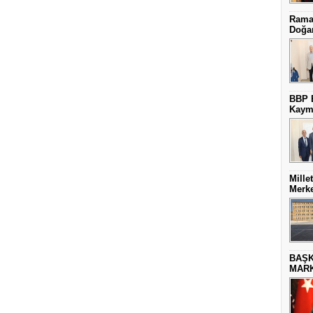
Ramaz
Doğa
BBP E
Kaym
Mille
Merke
BAŞK
MARK