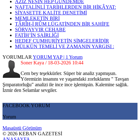
AZİZ NESİN HEP GÜNDEMDE
NAFTALİNLİ TARİHLERDEN BİR HİKÂYAT:
SİYASETTE KALİTE DENETİMİ
MEMLEKETİN BİRİ
TÂRÎH-İ RÛM LÜGATİNDEN BİR SAHİFE
SÖRVAYVIR CEHABE
FATİH’İN ŞAİRLİĞİ
HEDEF CUMHURİYETİN SİMGELERİDİR
MÜLKÜN TEMELİ VE ZAMANIN YARGISI :
YORUMLAR
YORUM YAP | 1 Yorum
Soner Kaya / 18-03-2026 10:44
Cem bey teşekkürler. Süper bir analiz yapmışsın.
Yöremizin insanını ve yaşamdaki zorluklarını " Tavşan
Şmparatorluğu" analizi ile ince ince işlemişsin. Kalemine sağlık.
İzmir den Selamlar sevgiler.
FACEBOOK YORUM
Yorum
Masaüstü Görünüm
© 2026 KEBAN GAZETESİ
ANASAYFA