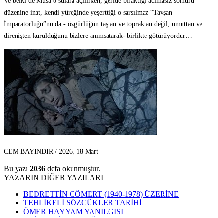
Ve belki de Musa o sulara açılırken, geride bıraktığı acımasız sömürü
düzenine inat, kendi yüreğinde yeşerttiği o sarsılmaz “Tavşan
İmparatorluğu”nu da - özgürlüğün taştan ve topraktan değil, umuttan ve
direnişten kurulduğunu bizlere anımsatarak- birlikte götürüyordur…
CEM BAYINDIR / 2026, 18 Mart
Bu yazı
2036
defa okunmuştur.
YAZARIN DİĞER YAZILARI
BEDRETTİN CÖMERT (1940-1978) ÜZERİNE
TEHLİKELİ SÖZCÜKLER TARİHİ
ÖMER HAYYAM YANILGISI