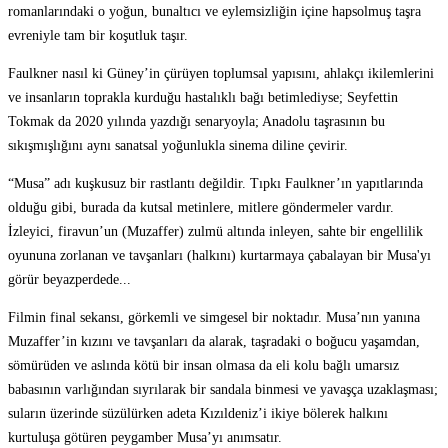
romanlarındaki o yoğun, bunaltıcı ve eylemsizliğin içine hapsolmuş taşra
evreniyle tam bir koşutluk taşır.
Faulkner nasıl ki Güney’in çürüyen toplumsal yapısını, ahlakçı ikilemlerini
ve insanların toprakla kurduğu hastalıklı bağı betimlediyse; Seyfettin
Tokmak da 2020 yılında yazdığı senaryoyla; Anadolu taşrasının bu
sıkışmışlığını aynı sanatsal yoğunlukla sinema diline çevirir.
“Musa” adı kuşkusuz bir rastlantı değildir. Tıpkı Faulkner’ın yapıtlarında
olduğu gibi, burada da kutsal metinlere, mitlere göndermeler vardır.
İzleyici, firavun’un (Muzaffer) zulmü altında inleyen, sahte bir engellilik
oyununa zorlanan ve tavşanları (halkını) kurtarmaya çabalayan bir Musa'yı
görür beyazperdede...
Filmin final sekansı, görkemli ve simgesel bir noktadır. Musa’nın yanına
Muzaffer’in kızını ve tavşanları da alarak, taşradaki o boğucu yaşamdan,
sömürüden ve aslında kötü bir insan olmasa da eli kolu bağlı umarsız
babasının varlığından sıyrılarak bir sandala binmesi ve yavaşça uzaklaşması;
suların üzerinde süzülürken adeta Kızıldeniz’i ikiye bölerek halkını
kurtuluşa götüren peygamber Musa’yı anımsatır.