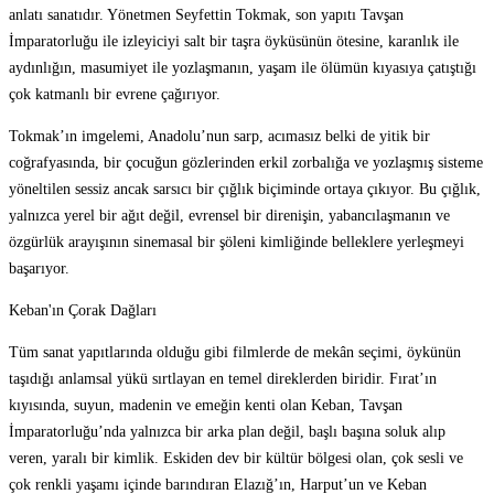
anlatı sanatıdır. Yönetmen Seyfettin Tokmak, son yapıtı Tavşan
İmparatorluğu ile izleyiciyi salt bir taşra öyküsünün ötesine, karanlık ile
aydınlığın, masumiyet ile yozlaşmanın, yaşam ile ölümün kıyasıya çatıştığı
çok katmanlı bir evrene çağırıyor.
Tokmak’ın imgelemi, Anadolu’nun sarp, acımasız belki de yitik bir
coğrafyasında, bir çocuğun gözlerinden erkil zorbalığa ve yozlaşmış sisteme
yöneltilen sessiz ancak sarsıcı bir çığlık biçiminde ortaya çıkıyor. Bu çığlık,
yalnızca yerel bir ağıt değil, evrensel bir direnişin, yabancılaşmanın ve
özgürlük arayışının sinemasal bir şöleni kimliğinde belleklere yerleşmeyi
başarıyor.
Keban'ın Çorak Dağları
Tüm sanat yapıtlarında olduğu gibi filmlerde de mekân seçimi, öykünün
taşıdığı anlamsal yükü sırtlayan en temel direklerden biridir. Fırat’ın
kıyısında, suyun, madenin ve emeğin kenti olan Keban, Tavşan
İmparatorluğu’nda yalnızca bir arka plan değil, başlı başına soluk alıp
veren, yaralı bir kimlik. Eskiden dev bir kültür bölgesi olan, çok sesli ve
çok renkli yaşamı içinde barındıran Elazığ’ın, Harput’un ve Keban