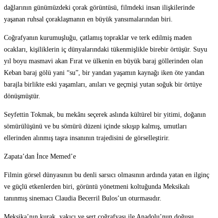
dağlarının günümüzdeki çorak görüntüsü, filmdeki insan ilişkilerinde
yaşanan ruhsal çoraklaşmanın en büyük yansımalarından biri.
Coğrafyanın kurumuşluğu, çatlamış topraklar ve terk edilmiş maden
ocakları, kişiliklerin iç dünyalarındaki tükenmişlikle birebir örtüşür. Suyu
yıl boyu masmavi akan Fırat ve ülkenin en büyük baraj göllerinden olan
Keban baraj gölü yani “su”, bir yandan yaşamın kaynağı iken öte yandan
barajla birlikte eski yaşamları, anıları ve geçmişi yutan soğuk bir örtüye
dönüşmüştür.
Seyfettin Tokmak, bu mekânı seçerek aslında kültürel bir yitimi, doğanın
sömürülüşünü ve bu sömürü düzeni içinde sıkışıp kalmış, umutları
ellerinden alınmış taşra insanının trajedisini de görselleştirir.
Zapata’dan İnce Memed’e
Filmin görsel dünyasının bu denli sarsıcı olmasının ardında yatan en ilginç
ve güçlü etkenlerden biri, görüntü yönetmeni koltuğunda Meksikalı
tanınmış sinemacı Claudia Becerril Bulos’un oturmasıdır.
Meksika’nın kurak, yakıcı ve sert coğrafyası ile Anadolu’nun doğusu