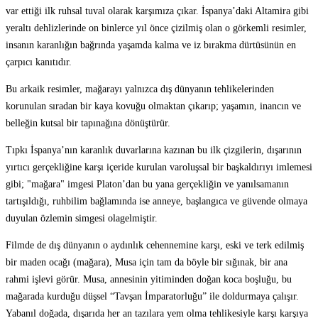
var ettiği ilk ruhsal tuval olarak karşımıza çıkar. İspanya’daki Altamira gibi
yeraltı dehlizlerinde on binlerce yıl önce çizilmiş olan o görkemli resimler,
insanın karanlığın bağrında yaşamda kalma ve iz bırakma dürtüsünün en
çarpıcı kanıtıdır.
Bu arkaik resimler, mağarayı yalnızca dış dünyanın tehlikelerinden
korunulan sıradan bir kaya kovuğu olmaktan çıkarıp; yaşamın, inancın ve
belleğin kutsal bir tapınağına dönüştürür.
Tıpkı İspanya’nın karanlık duvarlarına kazınan bu ilk çizgilerin, dışarının
yırtıcı gerçekliğine karşı içeride kurulan varoluşsal bir başkaldırıyı imlemesi
gibi; "mağara" imgesi Platon’dan bu yana gerçekliğin ve yanılsamanın
tartışıldığı, ruhbilim bağlamında ise anneye, başlangıca ve güvende olmaya
duyulan özlemin simgesi olagelmiştir.
Filmde de dış dünyanın o aydınlık cehennemine karşı, eski ve terk edilmiş
bir maden ocağı (mağara), Musa için tam da böyle bir sığınak, bir ana
rahmi işlevi görür. Musa, annesinin yitiminden doğan koca boşluğu, bu
mağarada kurduğu düşsel “Tavşan İmparatorluğu” ile doldurmaya çalışır.
Yabanıl doğada, dışarıda her an tazılara yem olma tehlikesiyle karşı karşıya