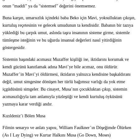
onun “maddi” ya da “sistemsel” değerini önemsemez.
Buna karşın, umarsızlık içindeki baba Beko için Mavi, yoksulluktan çıkışın,
kurtuluş reçetesinin ve gelecek umudunun ta kendisidir. Babanın bir tazıya
yüklediği bu çarpık umut, aslında taşra insanının sisteme girme, sistemle
tümleşme isteğinin ve bu uğurda insansal değerleri nasıl yitirdiğinin
göstergesidir.
Sistemin başındaki acımasız Muzaffer kişiliği ise, iktidarını korumak ve
kendi gücünü kanıtlamak adına Mavi’ye bile acımaz, onu öldürür.
Muzaffer’in Mavi’yi öldürmesi, iktidarın yalnızca kendisine başkaldıranı
değil, umut simgesine dönüşen her türlü bağımsız varlığı da yok etme
içgüdüsünü simgeler. Bu cinayet, Musa’nın çocukluktan çıkıp, sistemin
acımasızlığıyla tam anlamıyla yüzleştiği ve kendi kurtuluş öyküsünü
yazmaya karar verdiği andır.
Kızıldeniz’i Bölen Musa
Filmin senaryo ve anlatı yapısı, William Faulkner’ın Döşeğimde Ölürken
(As I Lay Dying) ve Kurtar Halkını Musa (Go Down, Moses)