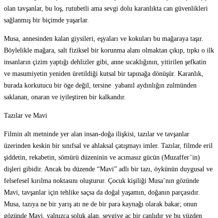
olan tavşanlar, bu loş, rutubetli ama sevgi dolu karanlıkta can güvenlikleri
sağlanmış bir biçimde yaşarlar.
Musa, annesinden kalan giysileri, eşyaları ve kokuları bu mağaraya taşır.
Böylelikle mağara, salt fiziksel bir korunma alanı olmaktan çıkıp, tıpkı o ilk
insanların çizim yaptığı dehlizler gibi, anne sıcaklığının, yitirilen şefkatin
ve masumiyetin yeniden üretildiği kutsal bir tapınağa dönüşür. Karanlık,
burada korkutucu bir öge değil, tersine yabanıl aydınlığın zulmünden
saklanan, onaran ve iyileştiren bir kalkandır.
Tazılar ve Mavi
Filmin alt metninde yer alan insan-doğa ilişkisi, tazılar ve tavşanlar
üzerinden keskin bir sınıfsal ve ahlaksal çatışmayı imler. Tazılar, filmde eril
şiddetin, rekabetin, sömürü düzeninin ve acımasız gücün (Muzaffer’in)
dişleri gibidir. Ancak bu düzende “Mavi” adlı bir tazı, öykünün duygusal ve
felsefesel kırılma noktasını oluşturur. Çocuk kişiliği Musa’nın gözünde
Mavi, tavşanlar için tehlike saçsa da doğal yaşamın, doğanın parçasıdır.
Musa, tazıya ne bir yarış atı ne de bir para kaynağı olarak bakar; onun
gözünde Mavi, yalnızca soluk alan, sevgiye aç bir canlıdır ve bu yüzden