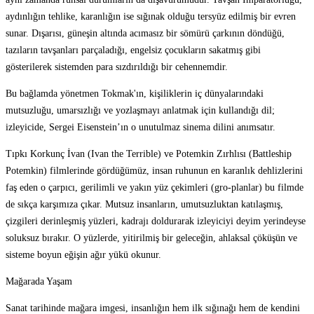
aydınlığın tehlike, karanlığın ise sığınak olduğu tersyüz edilmiş bir evren
sunar. Dışarısı, güneşin altında acımasız bir sömürü çarkının döndüğü,
tazıların tavşanları parçaladığı, engelsiz çocukların sakatmış gibi
gösterilerek sistemden para sızdırıldığı bir cehennemdir.
Bu bağlamda yönetmen Tokmak'ın, kişiliklerin iç dünyalarındaki
mutsuzluğu, umarsızlığı ve yozlaşmayı anlatmak için kullandığı dil;
izleyicide, Sergei Eisenstein’ın o unutulmaz sinema dilini anımsatır.
Tıpkı Korkunç İvan (Ivan the Terrible) ve Potemkin Zırhlısı (Battleship
Potemkin) filmlerinde gördüğümüz, insan ruhunun en karanlık dehlizlerini
faş eden o çarpıcı, gerilimli ve yakın yüz çekimleri (gro-planlar) bu filmde
de sıkça karşımıza çıkar. Mutsuz insanların, umutsuzluktan katılaşmış,
çizgileri derinleşmiş yüzleri, kadrajı doldurarak izleyiciyi deyim yerindeyse
soluksuz bırakır. O yüzlerde, yitirilmiş bir geleceğin, ahlaksal çöküşün ve
sisteme boyun eğişin ağır yükü okunur.
Mağarada Yaşam
Sanat tarihinde mağara imgesi, insanlığın hem ilk sığınağı hem de kendini