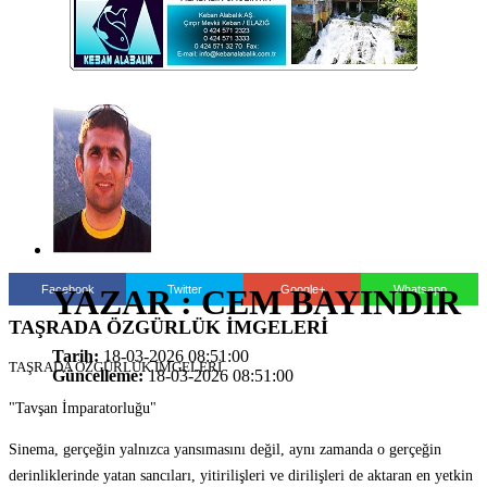
Facebook
Twitter
Google+
Whatsapp
YAZAR : CEM BAYINDIR
TAŞRADA ÖZGÜRLÜK İMGELERİ
Tarih:
18-03-2026 08:51:00
TAŞRADA ÖZGÜRLÜK İMGELERİ
Güncelleme:
18-03-2026 08:51:00
"Tavşan İmparatorluğu"
Sinema, gerçeğin yalnızca yansımasını değil, aynı zamanda o gerçeğin
derinliklerinde yatan sancıları, yitirilişleri ve dirilişleri de aktaran en yetkin