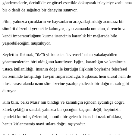
göndermelerle, derinlikle ve görsel estetikle dokuyarak izleyiciye zorlu ama
bir o denli de sağaltıcı bir deneyim sunuyor.
Film, yalnızca çocukların ve hayvanların araçsallaştırıldığı acımasız bir
sömürü düzenini yermekle kalmıyor; aynı zamanda umudun, direncin ve
kendi imparatorluğunu kurma istencinin karanlık bir mağarada bile
yeşerebileceğini muştuluyor.
Seyfettin Tokmak, “öz”ü yitirmeden “evrensel” olanı yakalayabilen
yönetmenlerden biri olduğunu kanıtlıyor. Işığın, karanlığın ve karaltının
ustaca kullanıldığı, insanın doğa ile kurduğu ilişkinin böylesine felsefesel
bir zeminde tartışıldığı Tavşan İmparatorluğu, kuşkusuz hem ulusal hem de
uluslararası alanda uzun süre üzerine yazılıp çizilecek bir doğu masalı gibi
duruyor.
Kim bilir, belki Musa’nın bindiği ve karanlığın içinden aydınlığa doğru
kürek çektiği o sandal, yalnızca bir çocuğun kaçışını değil; hepimizin
içindeki kurtuluş özlemini, umutlu bir gelecek istencini uzak ufuklara,
henüz kirlenmemiş mavi sulara doğru taşıyordur.