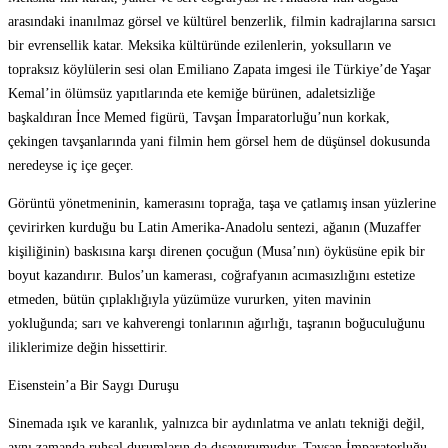
arasındaki inanılmaz görsel ve kültürel benzerlik, filmin kadrajlarına sarsıcı
bir evrensellik katar. Meksika kültüründe ezilenlerin, yoksulların ve
topraksız köylülerin sesi olan Emiliano Zapata imgesi ile Türkiye’de Yaşar
Kemal’in ölümsüz yapıtlarında ete kemiğe bürünen, adaletsizliğe
başkaldıran İnce Memed figürü, Tavşan İmparatorluğu’nun korkak,
çekingen tavşanlarında yani filmin hem görsel hem de düşünsel dokusunda
neredeyse iç içe geçer.
Görüntü yönetmeninin, kamerasını toprağa, taşa ve çatlamış insan yüzlerine
çevirirken kurduğu bu Latin Amerika-Anadolu sentezi, ağanın (Muzaffer
kişiliğinin) baskısına karşı direnen çocuğun (Musa’nın) öyküsüne epik bir
boyut kazandırır. Bulos’un kamerası, coğrafyanın acımasızlığını estetize
etmeden, bütün çıplaklığıyla yüzümüze vururken, yiten mavinin
yokluğunda; sarı ve kahverengi tonlarının ağırlığı, taşranın boğuculuğunu
iliklerimize değin hissettirir.
Eisenstein’a Bir Saygı Duruşu
Sinemada ışık ve karanlık, yalnızca bir aydınlatma ve anlatı tekniği değil,
aynı zamanda ruhsal durumların da dışavurumudur. Tavşan İmparatorluğu,