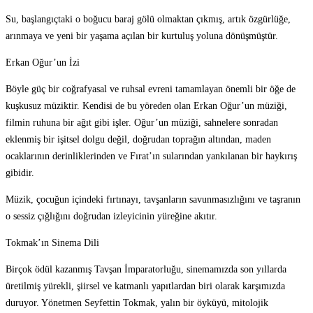
Su, başlangıçtaki o boğucu baraj gölü olmaktan çıkmış, artık özgürlüğe,
arınmaya ve yeni bir yaşama açılan bir kurtuluş yoluna dönüşmüştür.
Erkan Oğur’un İzi
Böyle güç bir coğrafyasal ve ruhsal evreni tamamlayan önemli bir öğe de
kuşkusuz müziktir. Kendisi de bu yöreden olan Erkan Oğur’un müziği,
filmin ruhuna bir ağıt gibi işler. Oğur’un müziği, sahnelere sonradan
eklenmiş bir işitsel dolgu değil, doğrudan toprağın altından, maden
ocaklarının derinliklerinden ve Fırat’ın sularından yankılanan bir haykırış
gibidir.
Müzik, çocuğun içindeki fırtınayı, tavşanların savunmasızlığını ve taşranın
o sessiz çığlığını doğrudan izleyicinin yüreğine akıtır.
Tokmak’ın Sinema Dili
Birçok ödül kazanmış Tavşan İmparatorluğu, sinemamızda son yıllarda
üretilmiş yürekli, şiirsel ve katmanlı yapıtlardan biri olarak karşımızda
duruyor. Yönetmen Seyfettin Tokmak, yalın bir öyküyü, mitolojik