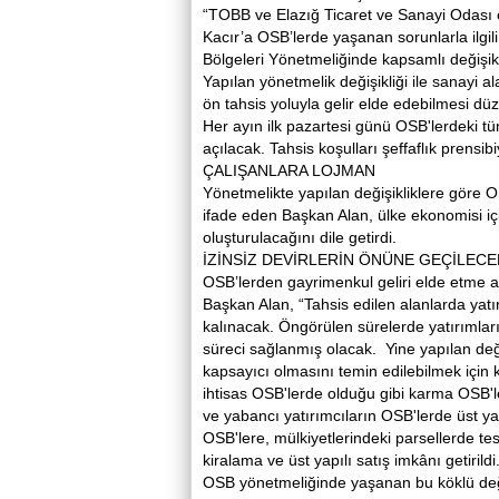
“TOBB ve Elazığ Ticaret ve Sanayi Odası 
Kacır’a OSB’lerde yaşanan sorunlarla ilgili
Bölgeleri Yönetmeliğinde kapsamlı değişik
Yapılan yönetmelik değişikliği ile sanayi al
ön tahsis yoluyla gelir elde edebilmesi dü
Her ayın ilk pazartesi günü OSB'lerdeki tüm
açılacak. Tahsis koşulları şeffaflık prensib
ÇALIŞANLARA LOJMAN
Yönetmelikte yapılan değişikliklere göre O
ifade eden Başkan Alan, ülke ekonomisi için
oluşturulacağını dile getirdi.
İZİNSİZ DEVİRLERİN ÖNÜNE GEÇİLECE
OSB’lerden gayrimenkul geliri elde etme am
Başkan Alan, “Tahsis edilen alanlarda yatı
kalınacak. Öngörülen sürelerde yatırımla
süreci sağlanmış olacak. Yine yapılan değ
kapsayıcı olmasını temin edilebilmek için kon
ihtisas OSB'lerde olduğu gibi karma OSB'l
ve yabancı yatırımcıların OSB'lerde üst ya
OSB'lere, mülkiyetlerindeki parsellerde tesi
kiralama ve üst yapılı satış imkânı getirildi
OSB yönetmeliğinde yaşanan bu köklü değişi