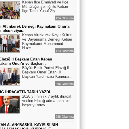
Keban İlçe Emniyeti ve İlçe
Müftülüğü işbirliği ile Keban
İlçe Tarihi Yusuf Ziy..
424 Okunma
n Altınkürek Derneği Kaymakam Onur'a
ı olsun ziyar..
Keban Altınkürek Köyü Kültür
ve Dayanışma Derneği Keban
Kaymakamı Muhammed
Huze..
423 Okunma
lazığ İl Başkanı Ertan Keban
akamı Onur'u ve Başkan..
Büyük Birlik Partisi Elazığ İl
Başkanı Ömer Ertan, İl
Başkan Yardımcısı Kamuran..
296 Okunma
IĞ İHRACATTA TARİH YAZDI
2026 yılının ilk 7 aylık ihracat
verileri Elazığ adına tarihi bir
başarıyı ortay..
288 Okunma
AN ALAN:‘BASKİL KAYISISI’NIN