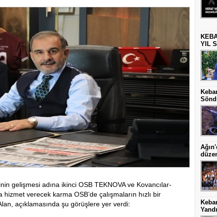
KEBA
YIL 
Keban
Sönd
Ağın'
düze
sinin gelişmesi adına ikinci OSB TEKNOVA ve Kovancılar-
a hizmet verecek karma OSB’de çalışmaların hızlı bir
Keba
Alan, açıklamasında şu görüşlere yer verdi:
Yand