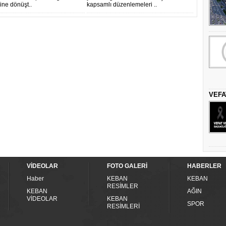
ine dönüşt..
kapsamlı düzenlemeleri ..
VEFA
VİDEOLAR
FOTO GALERİ
HABERLER
Haber
KEBAN
KEBAN
RESİMLER
KEBAN
AĞIN
VİDEOLAR
KEBAN
SPOR
RESİMLERİ