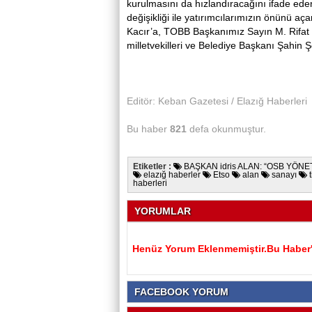
kurulmasını da hızlandıracağını ifade ede
değişikliği ile yatırımcılarımızın önünü 
Kacır’a, TOBB Başkanımız Sayın M. Rifat H
milletvekilleri ve Belediye Başkanı Şahin Şe
Editör: Keban Gazetesi / Elazığ Haberleri
Bu haber
821
defa okunmuştur.
Etiketler :
BAŞKAN idris ALAN: “OSB YÖNE
elazığ haberler
Etso
alan
sanayı
t
haberleri
YORUMLAR
Henüz Yorum Eklenmemiştir.Bu Haber'e
FACEBOOK YORUM