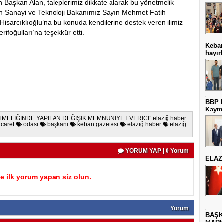
n Başkan Alan, taleplerimiz dikkate alarak bu yönetmelik
açan Sanayi ve Teknoloji Bakanımız Sayın Mehmet Fatih
isarcıklıoğlu’na bu konuda kendilerine destek veren ilimiz
rifoğulları’na teşekkür etti.
Keba
hayırl
BBP E
Kaym
TMELİĞİNDE YAPILAN DEĞİŞİK MEMNUNİYET VERİCİ” elazığ haber
icaret
odası
başkanı
keban gazetesi
elazığ haber
elazığ
YORUM YAP | 0 Yorum
ELAZ
 ilk yorum yapan siz olun.
Yorum
BAŞK