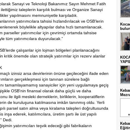
olarak Sanayi ve Teknoloji Bakanımız Sayın Mehmet Fatih
 ilettiğimiz taleplerin karşılık bulması ve Organize Sanayi
likler yapılmasını memnuniyetle karşıladık.
anlarının yatırımcılara tahsisi hızlandırılacak ve OSB'lerin
Kocae
zenlenerek böylelikle altyapılar daha hızlı tamamlanacak.
bulu
 parseller yatırımcılar için çevrimiçi ortamda tahsise
iyle tüm yatırımcılara duyurulacak.”
SB’lerde çalışanlar için lojman bölgeleri planlanacağını
 kritik önemde olan stratejik yatırımlar için rezerv alanlar
KOCA
YAPI
K
açlı izinsiz arsa devirlerinin önüne geçileceğini ifade eden
rımların gerçekleşmesi için tanınan sürelere bağlı
rını tamamlayamamış sanayiciler için yeni uygulamaya geçiş
Keban
işikle OSB'nin finansal olarak daha güçlü ve daha
Mezra
u ile ilgili mesleki derneklerin, birliklerin, kooperatiflerin
erin de kuruluşuna katılmasına imkân tanınmış oldu. Yerli
pılı parsel satın alma veya kiralama talepleri doğrultusunda
s inşa ederek, katılımcılara, üretim şartı ile üst yapılı
.” Dedi.
Keban
min yatırımcıları teşvik edeceği gibi fabrikaların
Eğiti