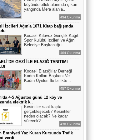
köyünde otluk alanında çıkan
yangında Mera alanla..
494 Okunma
li İzcileri Ağın'a 1071 Kitap bağışında
ndu
Kocaeli Kılavuz Gençlik Kağıt
Spor Kulübü İzcileri ve Ağın
Belediye Başkanlığı i..
464 Okunma
ELİ'DE GEZİ İLE ELAZIĞ TANITIMI
LDI
Kocaeli Elazığlılar Derneği
Kadın Kolları Başkanı Ve
Kadın Üyeleri İle birlikte ..
457 Okunma
'da 4-5 Ağustos günü 12 köy ve
sında elektrik k..
Kesintiler saat kaçta
gerçekleşecek? Kesintiler
neden olacak? Ne kadar
sürecek? ..
430 Okunma
 Emniyeti Yaz Kuran Kursunda Trafik
mi verdi