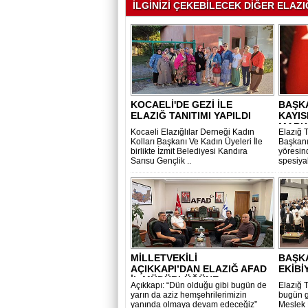
İLGİNİZİ ÇEKEBİLECEK DİĞER ELAZIĞ
KOCAELİ'DE GEZİ İLE
BAŞKA
ELAZIĞ TANITIMI YAPILDI
KAYISI
MARK
Kocaeli Elazığlılar Derneği Kadın
Elazığ 
KURDU
Kolları Başkanı Ve Kadın Üyeleri İle
Başkanı
birlikte İzmit Belediyesi Kandıra
yöresin
Sarısu Gençlik ..
spesiyal
MİLLETVEKİLİ
BAŞK
AÇIKKAPI’DAN ELAZIĞ AFAD
EKİB
İL MÜDÜRLÜĞÜNE
Açıkkapı: “Dün olduğu gibi bugün de
Elazığ 
TEŞEKKÜ..
yarın da aziz hemşehrilerimizin
bugün g
yanında olmaya devam edeceğiz”
Meslek 