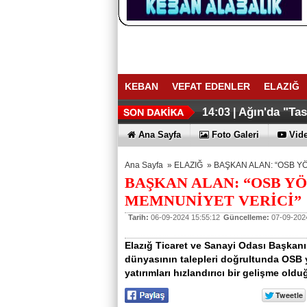
KEBAN
VEFAT EDENLER
ELAZIĞ
Ağın'da "Ta
14:03 |
Ana Sayfa
Foto Galeri
Vide
Ana Sayfa
»
ELAZIĞ
»
BAŞKAN ALAN: “OSB Y
BAŞKAN ALAN: “OSB Y
MEMNUNİYET VERİCİ”
Tarih:
06-09-2024 15:55:12
Güncelleme:
07-09-2024
Elazığ Ticaret ve Sanayi Odası Başkanı 
dünyasının talepleri doğrultunda OSB 
yatırımları hızlandırıcı bir gelişme oldu