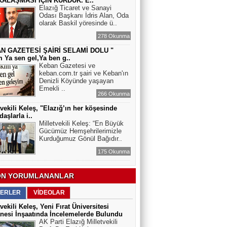
ALAŞMASI İÇİN KURDUK. E..
Elazığ Ticaret ve Sanayi
Odası Başkanı İdris Alan, Oda
olarak Baskil yöresinde ü..
278 Okunma
N GAZETESİ ŞAİRİ SELAMİ DOLU "
 Ya sen gel,Ya ben g..
Keban Gazetesi ve
keban.com.tr şairi ve Keban'ın
Denizli Köyünde yaşayan
Emekli ..
266 Okunma
tvekili Keleş, "Elazığ’ın her köşesinde
daşlarla i..
Milletvekili Keleş: “En Büyük
Gücümüz Hemşehrilerimizle
Kurduğumuz Gönül Bağıdır..
175 Okunma
N YORUMLANANLAR
ERLER
VİDEOLAR
tvekili Keleş, Yeni Fırat Üniversitesi
nesi İnşaatında İncelemelerde Bulundu
AK Parti Elazığ Milletvekili