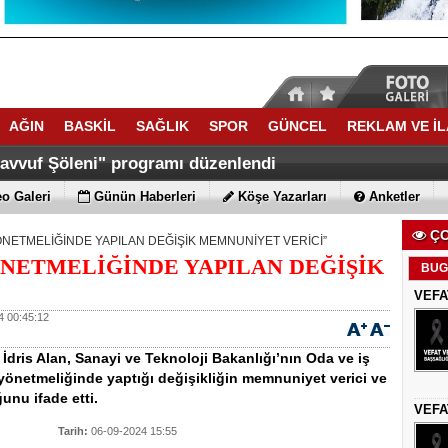
AĞIN
BASKİL
SAĞLIK
SPOR
GÜNCEL
REKLAM VE İ
savvuf Şöleni" programı düzenlendi
o Galeri
Günün Haberleri
Köşe Yazarları
Anketler
ÇO
ÖNETMELİĞİNDE YAPILAN DEĞİŞİK MEMNUNİYET VERİCİ”
ÖNETMELİĞİNDE YAPILAN DEĞİŞİK
BUG
VEFA
 00:45:12
İdris Alan, Sanayi ve Teknoloji Bakanlığı’nın Oda ve iş
yönetmeliğinde yaptığı değişikliğin memnuniyet verici ve
ğunu ifade etti.
VEFA
Tarih:
06-09-2024 15:55