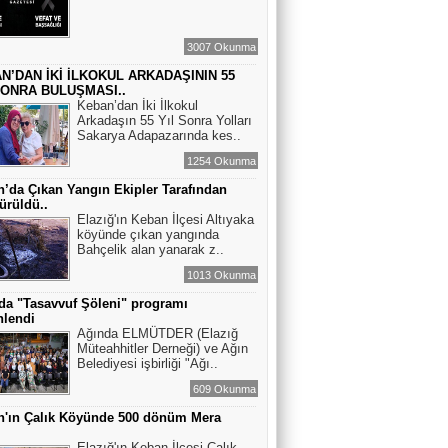
3007 Okunma
N’DAN İKİ İLKOKUL ARKADAŞININ 55
SONRA BULUŞMASI..
Keban’dan İki İlkokul
Arkadaşın 55 Yıl Sonra Yolları
Sakarya Adapazarında kes..
1254 Okunma
’da Çıkan Yangın Ekipler Tarafından
ürüldü..
Elazığ'ın Keban İlçesi Altıyaka
köyünde çıkan yangında
Bahçelik alan yanarak z..
1013 Okunma
da "Tasavvuf Şöleni" programı
nlendi
Ağında ELMÜTDER (Elazığ
Müteahhitler Derneği) ve Ağın
Belediyesi işbirliği "Ağı..
609 Okunma
n'ın Çalık Köyünde 500 dönüm Mera
ı
Elazığ'ın Keban İlçesi Çalık