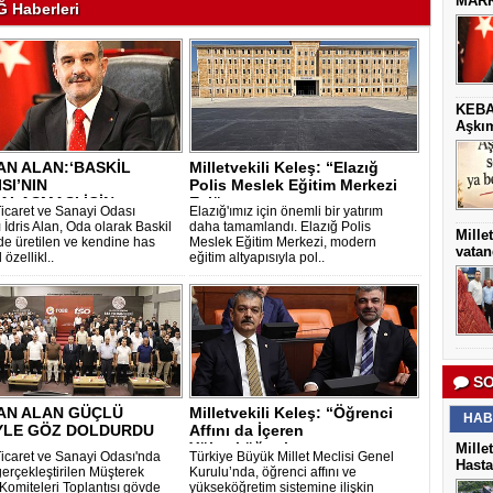
MARK
 Haberleri
KEBA
Aşkım
N ALAN:‘BASKİL
Milletvekili Keleş: “Elazığ
SI’NIN
Polis Meslek Eğitim Merkezi
ALAŞMASI İÇİN
Eylü..
Ticaret ve Sanayi Odası
Elazığ'ımız için önemli bir yatırım
K. E..
 İdris Alan, Oda olarak Baskil
daha tamamlandı. Elazığ Polis
Mille
de üretilen ve kendine has
Meslek Eğitim Merkezi, modern
vatan
 özellikl..
eğitim altyapısıyla pol..
SO
AN ALAN GÜÇLÜ
Milletvekili Keleş: “Öğrenci
HAB
İYLE GÖZ DOLDURDU
Affını da İçeren
Yükseköğretim ..
Mille
Ticaret ve Sanayi Odası'nda
Türkiye Büyük Millet Meclisi Genel
Hasta
erçekleştirilen Müşterek
Kurulu’nda, öğrenci affını ve
Komiteleri Toplantısı gövde
yükseköğretim sistemine ilişkin