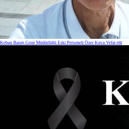
Keban Barajı Grup Müdürlüğü Eski Personeli Özer Kırca Vefat etti