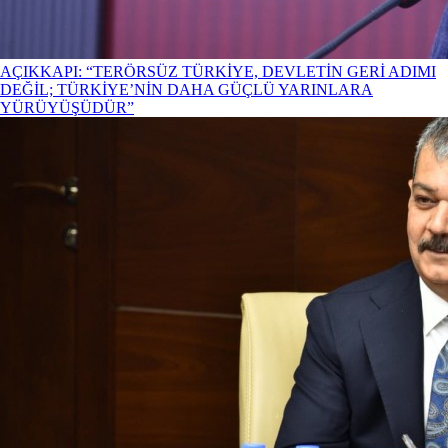
AÇIKKAPI: “TERÖRSÜZ TÜRKİYE, DEVLETİN GERİ ADIMI
DEĞİL; TÜRKİYE’NİN DAHA GÜÇLÜ YARINLARA
YÜRÜYÜŞÜDÜR”