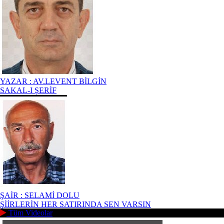
YAZAR : AV.LEVENT BİLGİN
SAKAL-I ŞERİF
ŞAİR : SELAMİ DOLU
ŞİİRLERİN HER SATIRINDA SEN VARSIN
Tüm Videolar