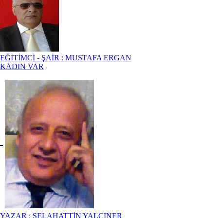
EĞİTİMCİ - ŞAİR : MUSTAFA ERGAN
KADIN VAR
YAZAR : SELAHATTİN YALÇINER