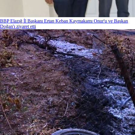
BBP Elazığ İl Başkanı Ertan Keban Kaymakamı Onur'u ve Başkan
Doğan'ı ziyaret etti