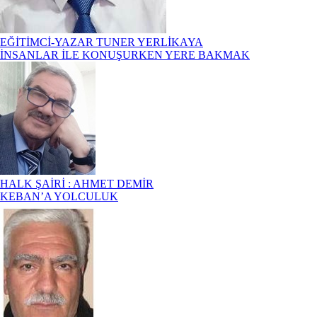
EĞİTİMCİ-YAZAR TUNER YERLİKAYA
İNSANLAR İLE KONUŞURKEN YERE BAKMAK
HALK ŞAİRİ : AHMET DEMİR
KEBAN’A YOLCULUK