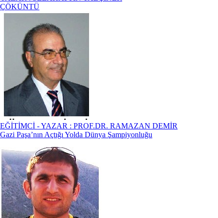
ÇÖKÜNTÜ
EĞİTİMCİ - YAZAR : PROF.DR. RAMAZAN DEMİR
Gazi Paşa’nın Açtığı Yolda Dünya Şampiyonluğu