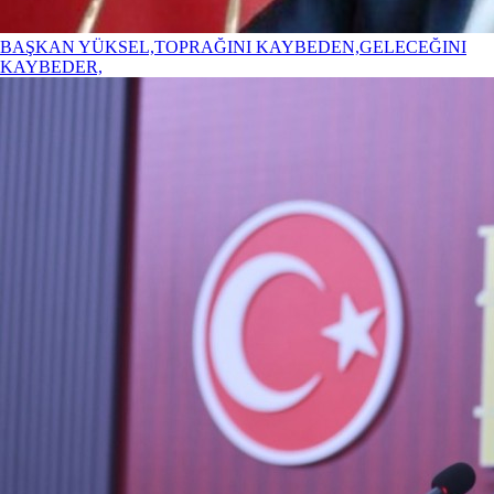
BAŞKAN YÜKSEL,TOPRAĞINI KAYBEDEN,GELECEĞINI
KAYBEDER,