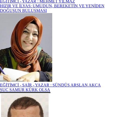
EĞİTİMCİ - YAZAR : MEHMET YILMAZ
HIZIR VE İLYAS: UMUDUN, BEREKETİN VE YENİDEN
DOĞUŞUN BULUŞMASI
EĞİTİMCİ - ŞAİR - YAZAR : SÜNDÜS ARSLAN AKÇA
SUÇ SAMUR KÜRK OLSA