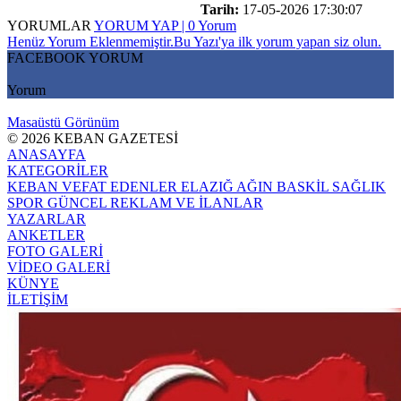
Tarih:
17-05-2026 17:30:07
YORUMLAR
YORUM YAP | 0 Yorum
Henüz Yorum Eklenmemiştir.Bu Yazı'ya ilk yorum yapan siz olun.
FACEBOOK YORUM
Yorum
Masaüstü Görünüm
© 2026 KEBAN GAZETESİ
ANASAYFA
KATEGORİLER
KEBAN
VEFAT EDENLER
ELAZIĞ
AĞIN
BASKİL
SAĞLIK
SPOR
GÜNCEL
REKLAM VE İLANLAR
YAZARLAR
ANKETLER
FOTO GALERİ
VİDEO GALERİ
KÜNYE
İLETİŞİM