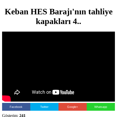
Keban HES Barajı'nın tahliye
kapakları 4..
Facebook
Twitter
Google+
Whatsapp
Gösterim:
241