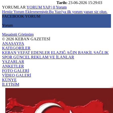
Tarih:
23-06-2026 15:29:03
YORUMLAR
YORUM YAP | 0 Yorum
Henüz Yorum Eklenmemiştir.Bu Yazı'ya ilk yorum yapan siz olun.
FACEBOOK YORUM
Yorum
Masaüstü Görünüm
© 2026 KEBAN GAZETESİ
ANASAYFA
KATEGORİLER
KEBAN
VEFAT EDENLER
ELAZIĞ
AĞIN
BASKİL
SAĞLIK
SPOR
GÜNCEL
REKLAM VE İLANLAR
YAZARLAR
ANKETLER
FOTO GALERİ
VİDEO GALERİ
KÜNYE
İLETİŞİM