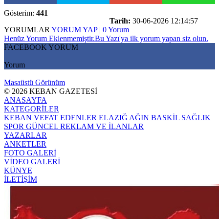
Gösterim:
441
Tarih:
30-06-2026 12:14:57
YORUMLAR
YORUM YAP | 0 Yorum
Henüz Yorum Eklenmemiştir.Bu Yazı'ya ilk yorum yapan siz olun.
FACEBOOK YORUM
Yorum
Masaüstü Görünüm
© 2026 KEBAN GAZETESİ
ANASAYFA
KATEGORİLER
KEBAN
VEFAT EDENLER
ELAZIĞ
AĞIN
BASKİL
SAĞLIK
SPOR
GÜNCEL
REKLAM VE İLANLAR
YAZARLAR
ANKETLER
FOTO GALERİ
VİDEO GALERİ
KÜNYE
İLETİŞİM