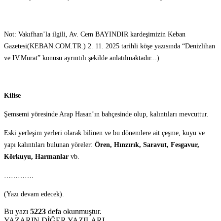
Not: Vakıfhan’la ilgili, Av. Cem BAYINDIR kardeşimizin Keban
Gazetesi(KEBAN.COM.TR.) 2. 11. 2025 tarihli köşe yazısında “Denizlihan
ve IV.Murat” konusu ayrıntılı şekilde anlatılmaktadır...)
Kilise
Şemsemi yöresinde Arap Hasan’ın bahçesinde olup, kalıntıları mevcuttur.
Eski yerleşim yerleri olarak bilinen ve bu dönemlere ait çeşme, kuyu ve
yapı kalıntıları bulunan yöreler:
Ören, Hınzırık, Saravut, Fesgavur,
Körkuyu, Harmanlar
vb.
………….
(Yazı devam edecek).
Bu yazı
5223
defa okunmuştur.
YAZARIN DİĞER YAZILARI