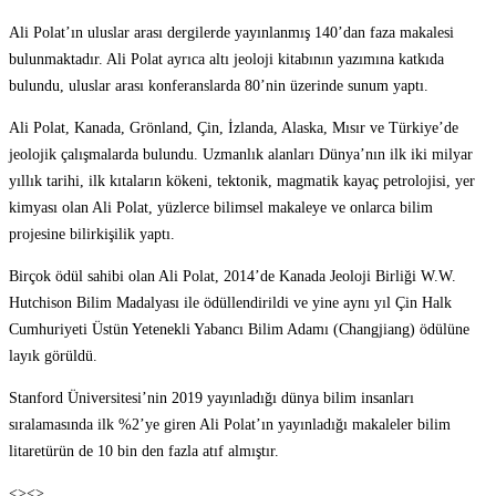
Ali Polat’ın uluslar arası dergilerde yayınlanmış 140’dan faza makalesi
bulunmaktadır. Ali Polat ayrıca altı jeoloji kitabının yazımına katkıda
bulundu, uluslar arası konferanslarda 80’nin üzerinde sunum yaptı.
Ali Polat, Kanada, Grönland, Çin, İzlanda, Alaska, Mısır ve Türkiye’de
jeolojik çalışmalarda bulundu. Uzmanlık alanları Dünya’nın ilk iki milyar
yıllık tarihi, ilk kıtaların kökeni, tektonik, magmatik kayaç petrolojisi, yer
kimyası olan Ali Polat, yüzlerce bilimsel makaleye ve onlarca bilim
projesine bilirkişilik yaptı.
Birçok ödül sahibi olan Ali Polat, 2014’de Kanada Jeoloji Birliği W.W.
Hutchison Bilim Madalyası ile ödüllendirildi ve yine aynı yıl Çin Halk
Cumhuriyeti Üstün Yetenekli Yabancı Bilim Adamı (Changjiang) ödülüne
layık görüldü.
Stanford Üniversitesi’nin 2019 yayınladığı dünya bilim insanları
sıralamasında ilk %2’ye giren Ali Polat’ın yayınladığı makaleler bilim
litaretürün de 10 bin den fazla atıf almıştır.
<><>