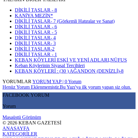
DİKİLİ TAŞLAR - 8
KANîYA MEZİN*
DİKİLİ TAŞLAR- 7 (Görkemli Hatıralar ve Sanat)
DİKİLİ TAŞLAR - 6
DİKİLİ TAŞLAR - 5
DİKİLİ TAŞLAR- 4
DİKİLİ TAŞLAR- 3
DİKİLİ TAŞLAR-2
DİKİLİ TAŞLAR - 1
KEBAN KÖYLERİ ESKİ VE YENİ ADLARI,NÜFUS
Keban Köylerinin Siyasal Tercihleri
KEBAN KÖYLERİ : (30 ) AĞANDON (DENİZLİ)-8
YORUMLAR
YORUM YAP | 0 Yorum
Henüz Yorum Eklenmemiştir.Bu Yazı'ya ilk yorum yapan siz olun.
FACEBOOK YORUM
Yorum
Masaüstü Görünüm
© 2026 KEBAN GAZETESİ
ANASAYFA
KATEGORİLER