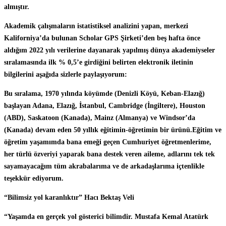
almıştır.
Akademik çalışmaların istatistiksel analizini yapan, merkezi
Kaliforniya’da bulunan Scholar GPS Şirketi’den beş hafta önce
aldığım 2022 yılı verilerine dayanarak yapılmış dünya akademiyseler
sıralamasında ilk % 0,5’e girdiğini belirten elektronik iletinin
bilgilerini aşağıda sizlerle paylaşıyorum:
Bu sıralama, 1970 yılında köyümde (Denizli Köyü, Keban-Elazığ)
başlayan Adana, Elazığ, İstanbul, Cambridge (İngiltere), Houston
(ABD), Saskatoon (Kanada), Mainz (Almanya) ve Windsor’da
(Kanada) devam eden 50 yıllık eğitimin-öğretimin bir ürünü.Eğitim ve
öğretim yaşamımda bana emeği geçen Cumhuriyet öğretmenlerime,
her türlü özveriyi yaparak bana destek veren aileme, adlarını tek tek
sayamayacağım tüm akrabalarıma ve de arkadaşlarıma içtenlikle
teşekkür ediyorum.
“Bilimsiz yol karanlıktır” Hacı Bektaş Veli
“Yaşamda en gerçek yol gösterici bilimdir. Mustafa Kemal Atatürk