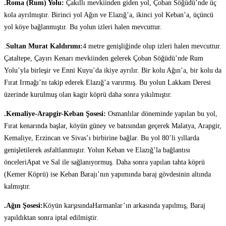
.Roma (Rum) Yolu:
Çakıllı mevkiinden giden yol, Çoban Söğüdü’nde üç
kola ayrılmıştır. Birinci yol Ağın ve Elazığ’a, ikinci yol Keban’a, üçüncü
yol köye bağlanmıştır. Bu yolun izleri halen mevcuttur.
.
Sultan Murat Kaldırımı:
4 metre genişliğinde olup izleri halen mevcuttur.
Çataltepe, Çayırı Kenarı mevkiinden gelerek Çoban Söğüdü’nde Rum
Yolu’yla birleşir ve Enni Kuyu’da ikiye ayrılır. Bir kolu Ağın’a, bir kolu da
Fırat Irmağı’nı takip ederek Elazığ’a varırmış. Bu yolun Lakkam Deresi
üzerinde kurulmuş olan kagir köprü daha sonra yıkılmıştır.
.Kemaliye-Arapgir-Keban Şosesi:
Osmanlılar döneminde yapılan bu yol,
Fırat kenarında başlar, köyün güney ve batısından geçerek Malatya, Arapgir,
Kemaliye, Erzincan ve Sivas’ı birbirine bağlar. Bu yol 80’li yıllarda
genişletilerek asfaltlanmıştır. Yolun Keban ve Elazığ’la bağlantısı
önceleriApat ve Sal ile sağlanıyormuş. Daha sonra yapılan tahta köprü
(Kemer Köprü) ise Keban Barajı’nın yapımında baraj gövdesinin altında
kalmıştır.
.Ağın Şosesi:
Köyün karşısındaHarmanlar’ın arkasında yapılmış, Baraj
yapıldıktan sonra iptal edilmiştir.