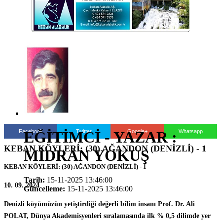
Facebook
Twitter
Google+
Whatsapp
EĞİTİMCİ - YAZAR :
KEBAN KÖYLERİ: (30) AĞANDON (DENİZLİ) - 1
MİDRAN YOKUŞ
KEBAN KÖYLERİ: (30) AĞANDON (DENİZLİ) - 1
Tarih:
15-11-2025 13:46:00
10. 09. 2024
Güncelleme:
15-11-2025 13:46:00
Denizli köyümüzün yetiştirdiği değerli bilim insanı Prof. Dr. Ali
POLAT, Dünya Akademisyenleri sıralamasında ilk % 0,5 dilimde yer