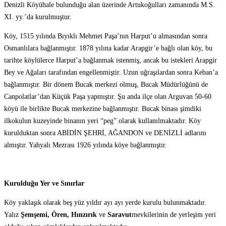
Denizli Köyühale bulunduğu alan üzerinde Artukoğulları zamanında M.S.
XI. yy.’da kurulmuştur.
Köy, 1515 yılında Bıyıklı Mehmet Paşa’nın Harput’u almasından sonra
Osmanlılara bağlanmıştır. 1878 yılına kadar Arapgir’e bağlı olan köy, bu
tarihte köylülerce Harput’a bağlanmak istenmiş, ancak bu istekleri Arapgir
Bey ve Ağaları tarafından engellenmiştir. Uzun uğraşılardan sonra Keban’a
bağlanmıştır. Bir dönem Bucak merkezi olmuş, Bucak Müdürlüğünü de
Canpolatlar’dan Küçük Paşa yapmıştır. Şu anda ilçe olan Arguvan 50-60
köyü ile birlikte Bucak merkezine bağlanmıştır. Bucak binası şimdiki
ilkokulun kuzeyinde binanın yeri “peg” olarak kullanılmaktadır. Köy
kurulduktan sonra ABİDİN ŞEHRİ, AĞANDON ve DENİZLİ adlarını
almıştır. Yahyalı Mezrası 1926 yılında köye bağlanmıştır.
Kurulduğu Yer ve Sınırlar
Köy yaklaşık olarak beş yüz yıldır ayı ayı yerde kurulu bulunmaktadır.
Yalız
Şemşemi, Ören, Hınzırık
ve
Saravut
mevkilerinin de yerleşim yeri