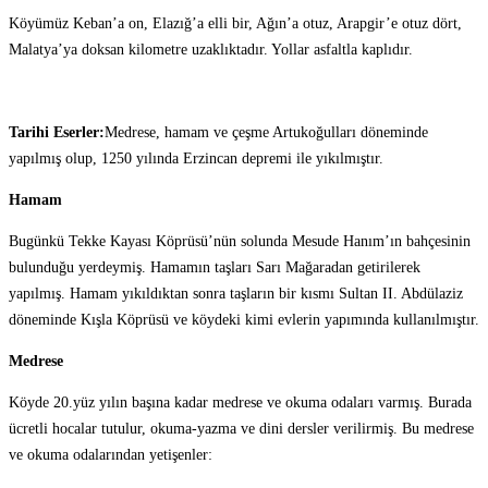
Köyümüz Keban’a on, Elazığ’a elli bir, Ağın’a otuz, Arapgir’e otuz dört,
Malatya’ya doksan kilometre uzaklıktadır. Yollar asfaltla kaplıdır.
Tarihi Eserler:
Medrese, hamam ve çeşme Artukoğulları döneminde
yapılmış olup, 1250 yılında Erzincan depremi ile yıkılmıştır.
Hamam
Bugünkü Tekke Kayası Köprüsü’nün solunda Mesude Hanım’ın bahçesinin
bulunduğu yerdeymiş. Hamamın taşları Sarı Mağaradan getirilerek
yapılmış. Hamam yıkıldıktan sonra taşların bir kısmı Sultan II. Abdülaziz
döneminde Kışla Köprüsü ve köydeki kimi evlerin yapımında kullanılmıştır.
Medrese
Köyde 20.yüz yılın başına kadar medrese ve okuma odaları varmış. Burada
ücretli hocalar tutulur, okuma-yazma ve dini dersler verilirmiş. Bu medrese
ve okuma odalarından yetişenler: