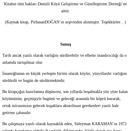
Kitabın tüm hakları Denizli Köyü Geliştirme ve Güzelleştirme Derneği’ne
aittir.
(Kaynak kitap, PirhasanDOĞAN’ın arşivinden alınmıştır. Teşekkürler…)
Sunuş
Tarih ancak yazılı olarak varlığını sürdürebilir ve elbette inandırıcılığı da o
anlamda tartışılmaz olur.
İnsanoğlunun en küçük yerleşim birimi olarak köyler, yüzyıllardır varlığını
sürdürdü ve bugün de sürdürmektedir.
Bu kitapçığın hazırlanma düşüncesi, son yıllarda boşalmakla yüz yüze kalan
köyümüzün, geçmişiyle bugünü ve geleceği arasında bir köprü kurarak,
ortak mirasımızın gelecek kuşaklara aktarılması gerekenleri yazılı hale
getirme çabasıdır.
Bu çalışmaya yazılı olarak kaynaklık eden, Süleyman KARAMAN’ın 1972
yılında hazırlamış olduğu 9 sayfalık dökümandır. Sözlü olarak ise; başta