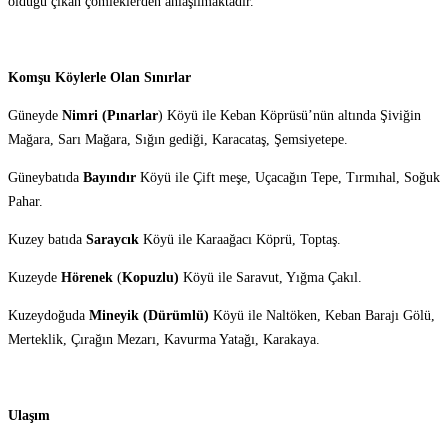
olduğu çıkan çömleklerden anlaşılmaktadır.
Komşu Köylerle Olan Sınırlar
Güneyde
Nimri (Pınarlar
) Köyü ile Keban Köprüsü’nün altında Şiviğin
Mağara, Sarı Mağara, Sığın gediği, Karacataş, Şemsiyetepe.
Güneybatıda
Bayındır
Köyü ile Çift meşe, Uçacağın Tepe, Tırmıhal, Soğuk
Pahar.
Kuzey batıda
Saraycık
Köyü ile Karaağacı Köprü, Toptaş.
Kuzeyde
Hörenek
(
Kopuzlu)
Köyü ile Saravut, Yığma Çakıl.
Kuzeydoğuda
Mineyik (Dürümlü)
Köyü ile Naltöken, Keban Barajı Gölü,
Merteklik, Çırağın Mezarı, Kavurma Yatağı, Karakaya.
Ulaşım