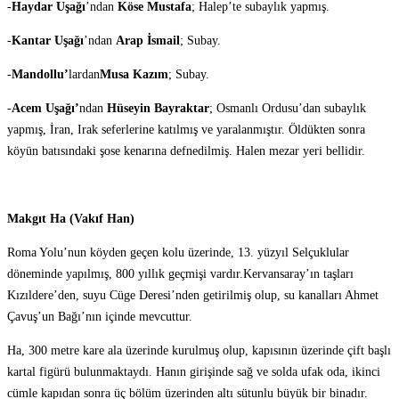
-
Haydar Uşağı
’ndan
Köse Mustafa
; Halep’te subaylık yapmış.
-
Kantar Uşağı
’ndan
Arap İsmail
; Subay.
-
Mandollu’
lardan
Musa Kazım
; Subay.
-
Acem Uşağı’
ndan
Hüseyin Bayraktar
; Osmanlı Ordusu’dan subaylık
yapmış, İran, Irak seferlerine katılmış ve yaralanmıştır. Öldükten sonra
köyün batısındaki şose kenarına defnedilmiş. Halen mezar yeri bellidir.
Makgıt Ha (Vakıf Han)
Roma Yolu’nun köyden geçen kolu üzerinde, 13. yüzyıl Selçuklular
döneminde yapılmış, 800 yıllık geçmişi vardır.Kervansaray’ın taşları
Kızıldere’den, suyu Cüge Deresi’nden getirilmiş olup, su kanalları Ahmet
Çavuş’un Bağı’nın içinde mevcuttur.
Ha, 300 metre kare ala üzerinde kurulmuş olup, kapısının üzerinde çift başlı
kartal figürü bulunmaktaydı. Hanın girişinde sağ ve solda ufak oda, ikinci
cümle kapıdan sonra üç bölüm üzerinden altı sütunlu büyük bir binadır.