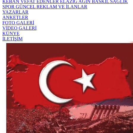
KEBAN
VEFAT EDENLER
ELAZIĞ
AĞIN
BASKİL
SAĞLIK
SPOR
GÜNCEL
REKLAM VE İLANLAR
YAZARLAR
ANKETLER
FOTO GALERİ
VİDEO GALERİ
KÜNYE
İLETİŞİM