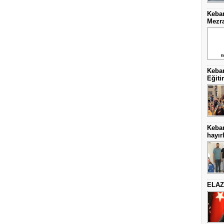
Keban
Mezra
Keban
Eğiti
Keba
hayırl
ELAZ