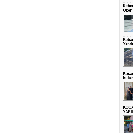
Keban
Özer 
Keba
Yand
Kocae
bulu
KOCA
YAPI