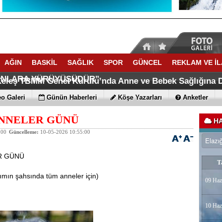
AĞIN
BASKİL
SAĞLIK
SPOR
GÜNCEL
REKLAM VE İ
KSEL,TOPRAĞINI KAYBEDEN,GELECEĞINI KAYBEDER,
“TERÖRSÜZ TÜRKİYE, DEVLETİN GERİ ADIMI DEĞİL; T
INLARA YÜRÜYÜŞÜDÜR”
 Keleş TBMM Genel Kurulu’nda Anne ve Bebek Sağlığına D
 Grup Müdürlüğü Eski Personeli Özer Kırca Vefat etti
Köyünde 22-30 Ağustosta Anlamlı etkinlik
o Galeri
Günün Haberleri
Köşe Yazarları
Anketler
ANNELER GÜNÜ
HA
:00
Güncelleme:
10-05-2026 10:55:00
R GÜNÜ
T
mın şahsında tüm anneler için)
09 Haz
10 Haz