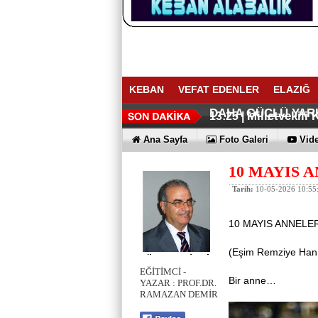
KEBAN
VEFAT EDENLER
ELAZIĞ
BAŞKAN YÜ
AÇIKKAPI: 
14:16 |
13:41 |
DAHA GÜÇLÜ YAR
Milletvekili
13:25 |
Keban Barajı
Keban Nimri 
11:59 |
11:25 |
Ana Sayfa
Foto Galeri
Vide
10 MAYIS 
Tarih:
10-05-2026 10:55
10 MAYIS ANNELE
(Eşim Remziye Hanı
EĞİTİMCİ -
Bir anne…
YAZAR : PROF.DR.
RAMAZAN DEMİR