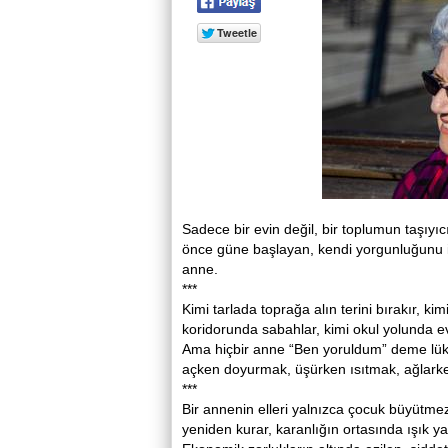
Sadece bir evin değil, bir toplumun taşıyıc
önce güne başlayan, kendi yorgunluğunu i
anne.
***
Kimi tarlada toprağa alın terini bırakır, k
koridorunda sabahlar, kimi okul yolunda evl
Ama hiçbir anne “Ben yoruldum” deme lük
açken doyurmak, üşürken ısıtmak, ağlark
***
Bir annenin elleri yalnızca çocuk büyütmez;
yeniden kurar, karanlığın ortasında ışık y