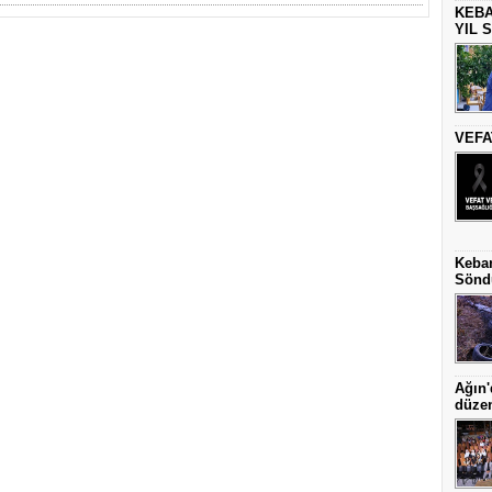
KEBA
YIL 
VEFAT
Keban
Sönd
Ağın'
düze