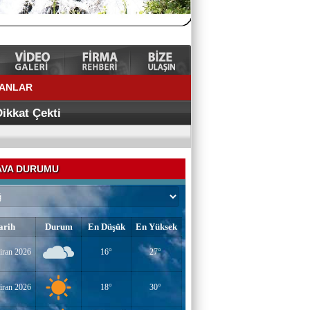
LANLAR
ÜRKİYE’NİN
ikkat Çekti
VA DURUMU
arih
Durum
En Düşük
En Yüksek
iran 2026
16°
27°
YAZAR-ŞAİR MİRAÇ DOĞAN
Mavi Işık İnsanları
iran 2026
18°
30°