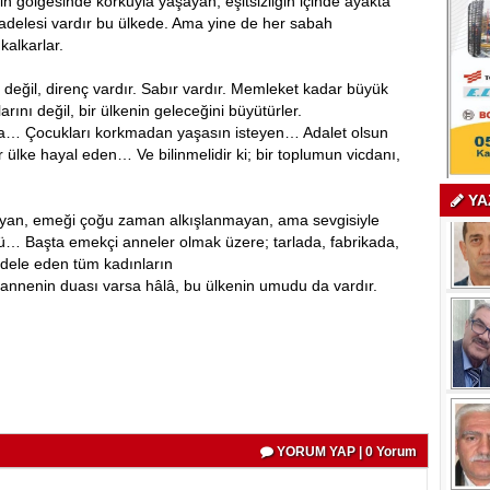
in gölgesinde korkuyla yaşayan, eşitsizliğin içinde ayakta
delesi vardır bu ülkede. Ama yine de her sabah
alkarlar.
 değil, direnç vardır. Sabır vardır. Memleket kadar büyük
rını değil, bir ülkenin geleceğini büyütürler.
rda… Çocukları korkmadan yaşasın isteyen… Adalet olsun
ülke hayal eden… Ve bilinmelidir ki; bir toplumun vicdanı,
YA
yan, emeği çoğu zaman alkışlanmayan, ama sevgisiyle
ü… Başta emekçi anneler olmak üzere; tarlada, fabrikada,
dele eden tüm kadınların
r annenin duası varsa hâlâ, bu ülkenin umudu da vardır.
YORUM YAP | 0 Yorum