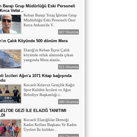
 Barajı Grup Müdürlüğü Eski Personeli
Kırca Vefat ..
Keban Barajı Teiaş İşletme Grup
Müdürlüğü Eski Personeli Özer
Kırca Ankara'da V..
607 Okunma
n'ın Çalık Köyünde 500 dönüm Mera
ı
Elazığ'ın Keban İlçesi Çalık
köyünde otluk alanında çıkan
yangında Mera alanla..
521 Okunma
li İzcileri Ağın'a 1071 Kitap bağışında
ndu
Kocaeli Kılavuz Gençlik Kağıt
Spor Kulübü İzcileri ve Ağın
Belediye Başkanlığı i..
480 Okunma
ELİ'DE GEZİ İLE ELAZIĞ TANITIMI
LDI
Kocaeli Elazığlılar Derneği
Kadın Kolları Başkanı Ve Kadın
Üyeleri İle birlikte ..
464 Okunma