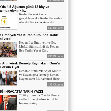
'da 4-5 Ağustos günü 12 köy ve
sında elektrik k..
Kesintiler saat kaçta
gerçekleşecek? Kesintiler neden
olacak? Ne kadar sürecek? ..
442 Okunma
 Emniyeti Yaz Kuran Kursunda Trafik
mi verdi
Keban İlçe Emniyeti ve İlçe
Müftülüğü işbirliği ile Keban
İlçe Tarihi Yusuf Ziy..
436 Okunma
n Altınkürek Derneği Kaymakam Onur'a
ı olsun ziyar..
Keban Altınkürek Köyü Kültür
ve Dayanışma Derneği Keban
Kaymakamı Muhammed Huze..
432 Okunma
IĞ İHRACATTA TARİH YAZDI
2026 yılının ilk 7 aylık ihracat
verileri Elazığ adına tarihi bir
başarıyı ortay..