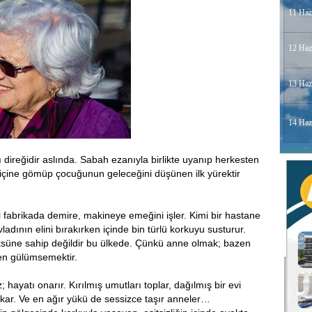
11 Haz
12 Haz
13 Haz
14 Haz
ı direğidir aslında. Sabah ezanıyla birlikte uyanıp herkesten
çine gömüp çocuğunun geleceğini düşünen ilk yürektir
imi fabrikada demire, makineye emeğini işler. Kimi bir hastane
adının elini bırakırken içinde bin türlü korkuyu susturur.
süne sahip değildir bu ülkede. Çünkü anne olmak; bazen
en gülümsemektir.
 hayatı onarır. Kırılmış umutları toplar, dağılmış bir evi
akar. Ve en ağır yükü de sessizce taşır anneler…