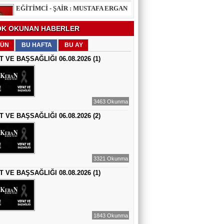
EĞİTİMCİ - ŞAİR : FEVZİ ÖZDEMİR
K OKUNAN HABERLER
EDEP
ÜN
BU HAFTA
BU AY
T VE BAŞSAĞLIĞI 06.08.2026 (1)
ŞAİR : SELAMİ DOLU
ŞİİRLERİN HER SATIRINDA SEN VARSIN
3463 Okunma
T VE BAŞSAĞLIĞI 06.08.2026 (2)
EĞİTİMCİ - YAZAR : MEHMET
YILMAZ
HIZIR VE İLYAS: UMUDUN, BEREKETİN
VE YENİDEN DOĞUŞUN BULUŞMASI
3321 Okunma
EĞİTİMCİ - ŞAİR - YAZAR : SÜNDÜS
ARSLAN AKÇA
T VE BAŞSAĞLIĞI 08.08.2026 (1)
SUÇ SAMUR KÜRK OLSA
AZERBAYCANLI GAZETECİ-YAZAR
GUNAY RZAYEVA
1843 Okunma