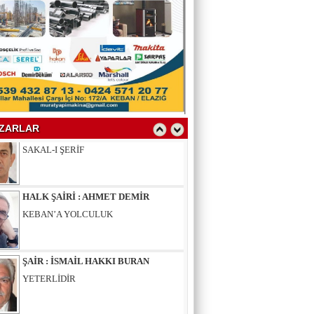
YAZAR : SELAHATTİN YALÇINER
ÇÖKÜNTÜ
YAZAR : AV.LEVENT BİLGİN
SAKAL-I ŞERİF
ZARLAR
HALK ŞAİRİ : AHMET DEMİR
KEBAN’A YOLCULUK
ŞAİR : İSMAİL HAKKI BURAN
YETERLİDİR
EĞİTİMCİ - ŞAİR : MUSTAFA ERGAN
KADIN VAR