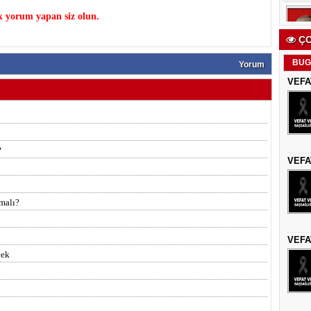
k yorum yapan siz olun.
ÇO
BUG
Yorum
VEFA
?
VEFA
malı?
VEFA
çek