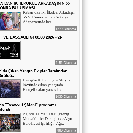
Maral Rahmanzadeh - Azerbaycan'ın İlk
N’DAN İKİ İLKOKUL ARKADAŞININ 55
Profesyonel Kadın Ressamı
SONRA BULUŞMASI..
Keban’dan İki İlkokul Arkadaşın
55 Yıl Sonra Yolları Sakarya
YAZAR - AV. ALİ DEMİR
Adapazarında kes..
TUTUKLAMA KARARI
1279 Okunma
 VE BAŞSAĞLIĞI 08.08.2026 -(2)-
YAZAR-ŞAİR MİRAÇ DOĞAN
Mavi Işık İnsanları
1151 Okunma
’da Çıkan Yangın Ekipler Tarafından
EĞİTİMCİ-YAZAR TUNER
ürüldü..
YERLİKAYA
Elazığ'ın Keban İlçesi Altıyaka
İNSANLAR İLE KONUŞURKEN YERE
köyünde çıkan yangında
BAKMAK
Bahçelik alan yanarak z..
1036 Okunma
EĞİTİMCİ - YAZAR : MİDRAN YOKUŞ
da "Tasavvuf Şöleni" programı
DİKİLİ TAŞLAR - 8
nlendi
Ağında ELMÜTDER (Elazığ
Müteahhitler Derneği) ve Ağın
Belediyesi işbirliği "Ağı..
880 Okunma