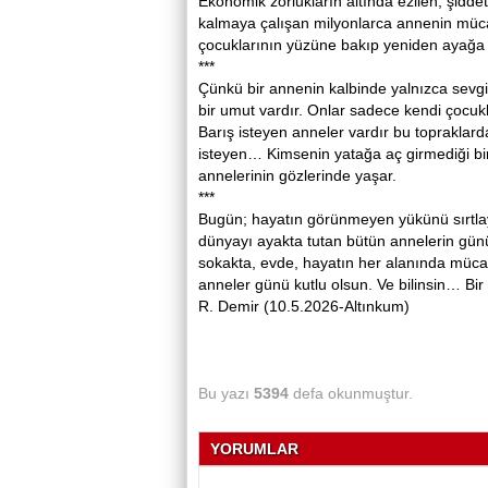
Ekonomik zorlukların altında ezilen, şiddet
kalmaya çalışan milyonlarca annenin müca
çocuklarının yüzüne bakıp yeniden ayağa k
***
Çünkü bir annenin kalbinde yalnızca sevgi
bir umut vardır. Onlar sadece kendi çocukla
Barış isteyen anneler vardır bu toprakla
isteyen… Kimsenin yatağa aç girmediği bir 
annelerinin gözlerinde yaşar.
***
Bugün; hayatın görünmeyen yükünü sırtla
dünyayı ayakta tutan bütün annelerin gün
sokakta, evde, hayatın her alanında müca
anneler günü kutlu olsun. Ve bilinsin… Bi
R. Demir (10.5.2026-Altınkum)
Bu yazı
5394
defa okunmuştur.
YORUMLAR