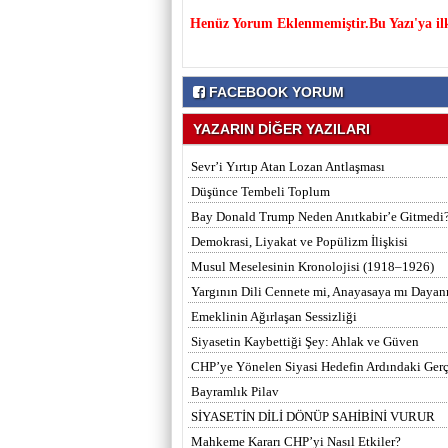
Henüz Yorum Eklenmemiştir.Bu Yazı'ya il
FACEBOOK YORUM
YAZARIN DİĞER YAZILARI
Sevr’i Yırtıp Atan Lozan Antlaşması
Düşünce Tembeli Toplum
Bay Donald Trump Neden Anıtkabir’e Gitmedi
Demokrasi, Liyakat ve Popülizm İlişkisi
Musul Meselesinin Kronolojisi (1918–1926)
Yargının Dili Cennete mi, Anayasaya mı Dayan
Emeklinin Ağırlaşan Sessizliği
Siyasetin Kaybettiği Şey: Ahlak ve Güven
CHP’ye Yönelen Siyasi Hedefin Ardındaki Ger
Bayramlık Pilav
SİYASETİN DİLİ DÖNÜP SAHİBİNİ VURUR
Mahkeme Kararı CHP’yi Nasıl Etkiler?