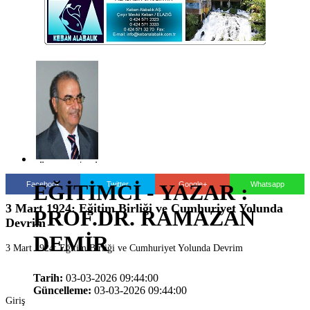
Facebook
Twitter
Google+
Whatsapp
EĞİTİMCİ - YAZAR :
3 Mart 1924: Eğitim Birliği ve Cumhuriyet Yolunda
PROF.DR. RAMAZAN
Devrim
DEMİR
3 Mart 1924: Eğitim Birliği ve Cumhuriyet Yolunda Devrim
Tarih:
03-03-2026 09:44:00
Güncelleme:
03-03-2026 09:44:00
Giriş