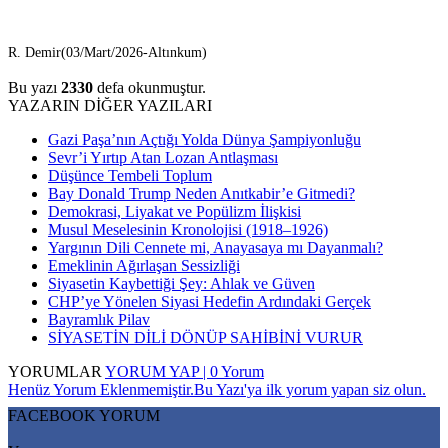
R. Demir(03/Mart/2026-Altınkum)
Bu yazı
2330
defa okunmuştur.
YAZARIN DİĞER YAZILARI
Gazi Paşa’nın Açtığı Yolda Dünya Şampiyonluğu
Sevr’i Yırtıp Atan Lozan Antlaşması
Düşünce Tembeli Toplum
Bay Donald Trump Neden Anıtkabir’e Gitmedi?
Demokrasi, Liyakat ve Popülizm İlişkisi
Musul Meselesinin Kronolojisi (1918–1926)
Yargının Dili Cennete mi, Anayasaya mı Dayanmalı?
Emeklinin Ağırlaşan Sessizliği
Siyasetin Kaybettiği Şey: Ahlak ve Güven
CHP’ye Yönelen Siyasi Hedefin Ardındaki Gerçek
Bayramlık Pilav
SİYASETİN DİLİ DÖNÜP SAHİBİNİ VURUR
YORUMLAR
YORUM YAP | 0 Yorum
Henüz Yorum Eklenmemiştir.Bu Yazı'ya ilk yorum yapan siz olun.
FACEBOOK YORUM