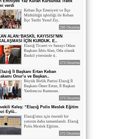
 Emniyeti Yaz Kuran Kursunda Trafik
mi verdi
Keban İlçe Emniyeti ve İlçe
Müftülüğü işbirliği ile Keban
İlçe Tarihi Yusuf Ziy..
295 Okunma
AN ALAN:‘BASKİL KAYISISI’NIN
ALAŞMASI İÇİN KURDUK. E..
Elazığ Ticaret ve Sanayi Odası
Başkanı İdris Alan, Oda olarak
Baskil yöresinde ü..
273 Okunma
lazığ İl Başkanı Ertan Keban
akamı Onur'u ve Başkan..
Büyük Birlik Partisi Elazığ İl
Başkanı Ömer Ertan, İl Başkan
Yardımcısı Kamuran..
273 Okunma
tvekili Keleş: “Elazığ Polis Meslek Eğitim
zi Eylü..
Elazığ'ımız için önemli bir
yatırım daha tamamlandı. Elazığ
Polis Meslek Eğitim..
272 Okunma