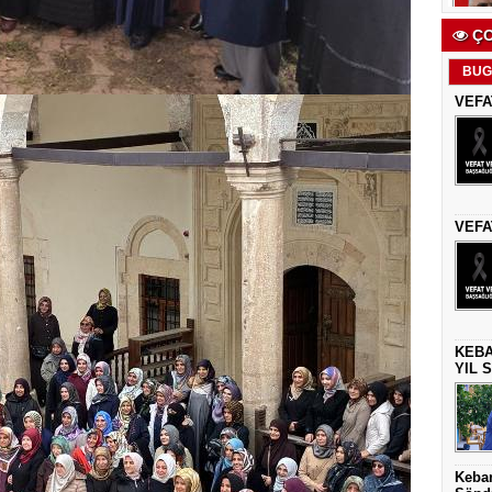
ÇO
BUG
VEFA
VEFA
KEBA
YIL 
Keban