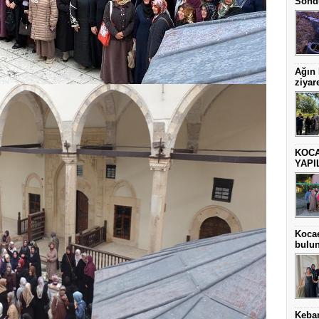
Sönd
Ağın
ziyare
KOCA
YAPI
Kocae
bulu
Keba