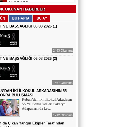
EĞİTİMCİ - ŞAİR : FEVZİ ÖZDEMİR
K OKUNAN HABERLER
EDEP
ÜN
BU HAFTA
BU AY
T VE BAŞSAĞLIĞI 06.08.2026 (1)
ŞAİR : SELAMİ DOLU
ŞİİRLERİN HER SATIRINDA SEN VARSIN
2483 Okunma
T VE BAŞSAĞLIĞI 06.08.2026 (2)
EĞİTİMCİ - YAZAR : MEHMET
YILMAZ
HIZIR VE İLYAS: UMUDUN, BEREKETİN
VE YENİDEN DOĞUŞUN BULUŞMASI
1867 Okunma
EĞİTİMCİ - ŞAİR - YAZAR : SÜNDÜS
ARSLAN AKÇA
N’DAN İKİ İLKOKUL ARKADAŞININ 55
SONRA BULUŞMASI..
SUÇ SAMUR KÜRK OLSA
Keban’dan İki İlkokul Arkadaşın
55 Yıl Sonra Yolları Sakarya
Adapazarında kes..
AZERBAYCANLI GAZETECİ-YAZAR
GUNAY RZAYEVA
1212 Okunma
Maral Rahmanzadeh - Azerbaycan'ın İlk
’da Çıkan Yangın Ekipler Tarafından
Profesyonel Kadın Ressamı