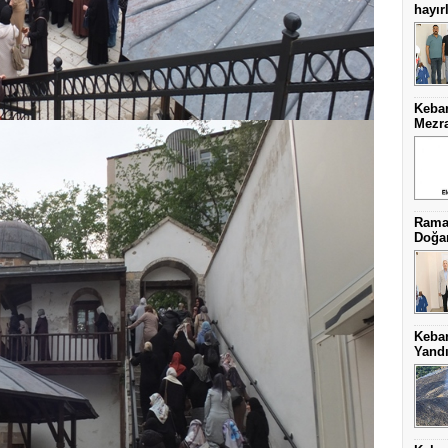
hayırl
Keban
Mezra
Ramaz
Doğa
Keba
Yand