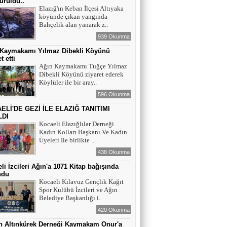
ürüldü..
Elazığ'ın Keban İlçesi Altıyaka
köyünde çıkan yangında
YAZAR - AV. ALİ DEMİR
Bahçelik alan yanarak z..
TUTUKLAMA KARARI
939 Okunma
 Kaymakamı Yılmaz Dibekli Köyünü
t etti
YAZAR-ŞAİR MİRAÇ DOĞAN
Ağın Kaymakamı Tuğçe Yılmaz
Dibekli Köyünü ziyaret ederek
Mavi Işık İnsanları
Köylüler ile bir aray..
596 Okunma
ELİ'DE GEZİ İLE ELAZIĞ TANITIMI
EĞİTİMCİ-YAZAR TUNER
LDI
YERLİKAYA
Kocaeli Elazığlılar Derneği
ENGELLİ İNSANLARIN ENGELLİ
Kadın Kolları Başkanı Ve Kadın
YERİNE FAZLA BAKMAK
Üyeleri İle birlikte ..
438 Okunma
EĞİTİMCİ - YAZAR : MİDRAN YOKUŞ
li İzcileri Ağın'a 1071 Kitap bağışında
DİKİLİ TAŞLAR - 8
ndu
Kocaeli Kılavuz Gençlik Kağıt
Spor Kulübü İzcileri ve Ağın
Belediye Başkanlığı i..
420 Okunma
n Altınkürek Derneği Kaymakam Onur'a