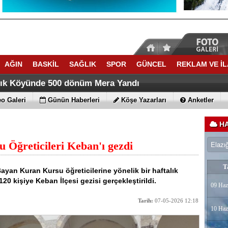
AĞIN
BASKİL
SAĞLIK
SPOR
GÜNCEL
REKLAM VE İ
ACATTA TARİH YAZDI
ti Yaz Kuran Kursunda Trafik Eğitimi verdi
lık Köyünde 500 dönüm Mera Yandı
o Galeri
Günün Haberleri
Köşe Yazarları
Anketler
HA
 Öğreticileri Keban'ı gezdi
T
ayan Kuran Kursu öğreticilerine yönelik bir haftalık
20 kişiye Keban İlçesi gezisi gerçekleştirildi.
09 Haz
Tarih:
07-05-2026 12:18
10 Haz