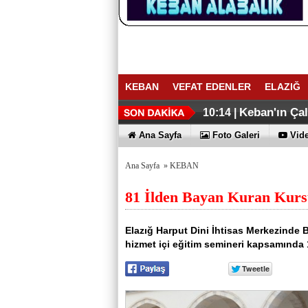
KEBAN
VEFAT EDENLER
ELAZIĞ
ELAZIĞ İHR
Keban Emniye
16:27 |
16:02 |
Keban'ın Ça
10:14 |
Ana Sayfa
Foto Galeri
Vide
Ana Sayfa
»
KEBAN
81 İlden Bayan Kuran Kursu
Elazığ Harput Dini İhtisas Merkezinde B
hizmet içi eğitim semineri kapsamında 1