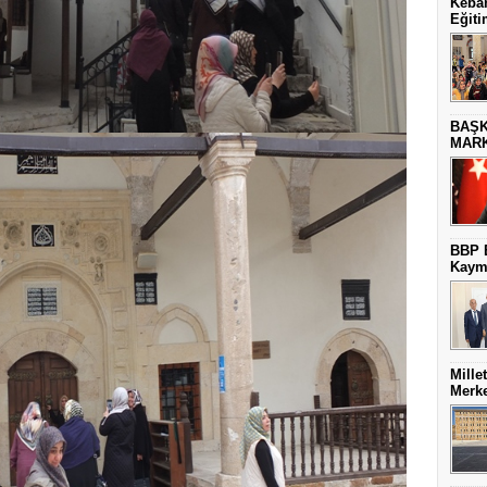
Keban
Eğiti
BAŞK
MARK
BBP E
Kaym
Mille
Merke