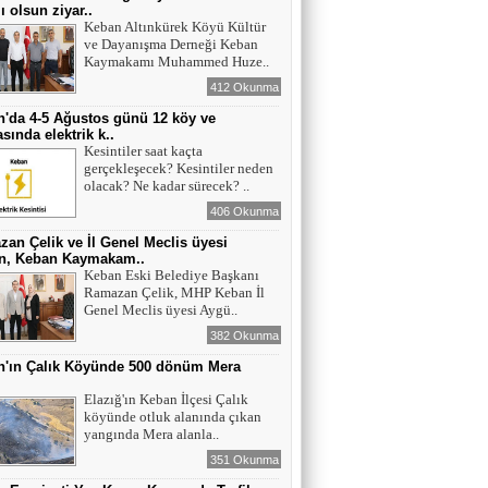
ı olsun ziyar..
Keban Altınkürek Köyü Kültür
ve Dayanışma Derneği Keban
Kaymakamı Muhammed Huze..
412 Okunma
'da 4-5 Ağustos günü 12 köy ve
sında elektrik k..
Kesintiler saat kaçta
gerçekleşecek? Kesintiler neden
olacak? Ne kadar sürecek? ..
406 Okunma
an Çelik ve İl Genel Meclis üyesi
n, Keban Kaymakam..
Keban Eski Belediye Başkanı
Ramazan Çelik, MHP Keban İl
Genel Meclis üyesi Aygü..
382 Okunma
n'ın Çalık Köyünde 500 dönüm Mera
ı
Elazığ'ın Keban İlçesi Çalık
köyünde otluk alanında çıkan
yangında Mera alanla..
351 Okunma