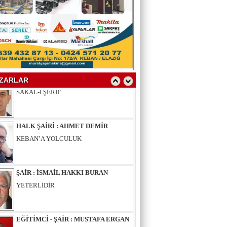
YAZAR : SELAHATTİN YALÇINER
ÇÖKÜNTÜ
YAZAR : AV.LEVENT BİLGİN
SAKAL-I ŞERİF
ZARLAR
HALK ŞAİRİ : AHMET DEMİR
KEBAN’A YOLCULUK
ŞAİR : İSMAİL HAKKI BURAN
YETERLİDİR
EĞİTİMCİ - ŞAİR : MUSTAFA ERGAN
KADIN VAR