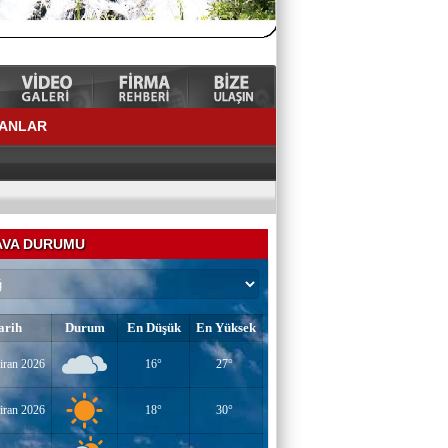
LANLAR
VA DURUMU
arih
Durum
En Düşük
En Yüksek
YAZAR-ŞAİR MİRAÇ DOĞAN
iran 2026
16°
27°
Mavi Işık İnsanları
iran 2026
18°
30°
EĞİTİMCİ-YAZAR TUNER