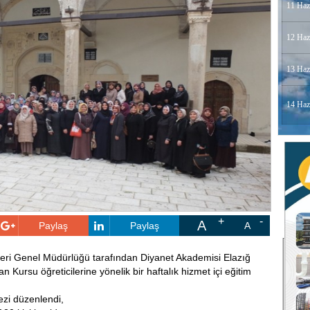
11 Haz
12 Haz
13 Haz
14 Haz
A
Paylaş
Paylaş
A
tleri Genel Müdürlüğü tarafından Diyanet Akademisi Elazığ
Kursu öğreticilerine yönelik bir haftalık hizmet içi eğitim
zi düzenlendi,