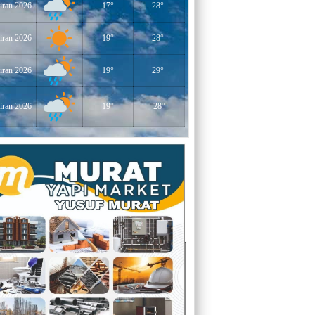
iran 2026
17°
28°
YERLİKAYA
ENGELLİ İNSANLARIN ENGELLİ
YERİNE FAZLA BAKMAK
iran 2026
19°
28°
EĞİTİMCİ - YAZAR : MİDRAN YOKUŞ
iran 2026
19°
29°
DİKİLİ TAŞLAR - 8
iran 2026
19°
28°
EĞİTİMCİ - YAZAR : PROF.DR.
RAMAZAN DEMİR
Gazi Paşa’nın Açtığı Yolda Dünya
Şampiyonluğu
YAZAR : CEM BAYINDIR
BEDRETTİN CÖMERT (1940-1978)
ÜZERİNE
YAZAR : ALİ OĞUZ
“BEN YUNUSUM OKYANUSLARDAN
GELİYORUM”