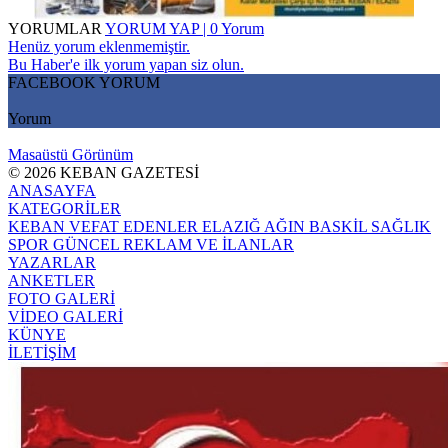
YORUMLAR
YORUM YAP | 0 Yorum
Henüz yorum eklenmemiştir.
Bu Haber'e ilk yorum yapan siz olun.
FACEBOOK YORUM
Yorum
Masaüstü Görünüm
© 2026 KEBAN GAZETESİ
ANASAYFA
KATEGORİLER
KEBAN
VEFAT EDENLER
ELAZIĞ
AĞIN
BASKİL
SAĞLIK
SPOR
GÜNCEL
REKLAM VE İLANLAR
YAZARLAR
ANKETLER
FOTO GALERİ
VİDEO GALERİ
KÜNYE
İLETİŞİM