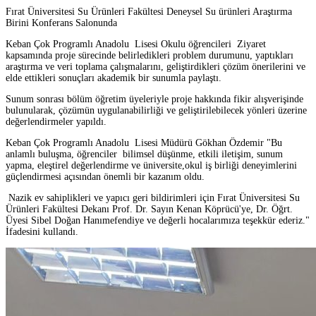
Fırat Üniversitesi Su Ürünleri Fakültesi Deneysel Su ürünleri Araştırma
Birini Konferans Salonunda
Keban Çok Programlı Anadolu Lisesi Okulu öğrencileri Ziyaret
kapsamında proje sürecinde belirledikleri problem durumunu, yaptıkları
araştırma ve veri toplama çalışmalarını, geliştirdikleri çözüm önerilerini ve
elde ettikleri sonuçları akademik bir sunumla paylaştı.
Sunum sonrası bölüm öğretim üyeleriyle proje hakkında fikir alışverişinde
bulunularak, çözümün uygulanabilirliği ve geliştirilebilecek yönleri üzerine
değerlendirmeler yapıldı.
Keban Çok Programlı Anadolu Lisesi Müdürü Gökhan Özdemir "Bu
anlamlı buluşma, öğrenciler bilimsel düşünme, etkili iletişim, sunum
yapma, eleştirel değerlendirme ve üniversite,okul iş birliği deneyimlerini
güçlendirmesi açısından önemli bir kazanım oldu.
Nazik ev sahiplikleri ve yapıcı geri bildirimleri için Fırat Üniversitesi Su
Ürünleri Fakültesi Dekanı Prof. Dr. Sayın Kenan Köprücü'ye, Dr. Öğrt.
Üyesi Sibel Doğan Hanımefendiye ve değerli hocalarımıza teşekkür ederiz."
İfadesini kullandı.