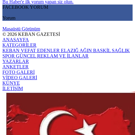
Bu Haber'e ilk yorum yapan siz olun.
FACEBOOK YORUM
Yorum
Masaüstü Görünüm
© 2026 KEBAN GAZETESİ
ANASAYFA
KATEGORİLER
KEBAN
VEFAT EDENLER
ELAZIĞ
AĞIN
BASKİL
SAĞLIK
SPOR
GÜNCEL
REKLAM VE İLANLAR
YAZARLAR
ANKETLER
FOTO GALERİ
VİDEO GALERİ
KÜNYE
İLETİŞİM