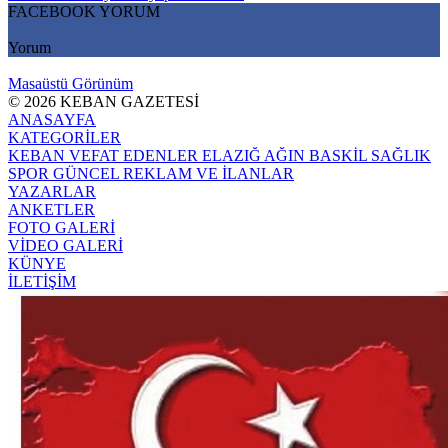
FACEBOOK YORUM
Yorum
Masaüstü Görünüm
© 2026 KEBAN GAZETESİ
ANASAYFA
KATEGORİLER
KEBAN
VEFAT EDENLER
ELAZIĞ
AĞIN
BASKİL
SAĞLIK
SPOR
GÜNCEL
REKLAM VE İLANLAR
YAZARLAR
ANKETLER
FOTO GALERİ
VİDEO GALERİ
KÜNYE
İLETİŞİM