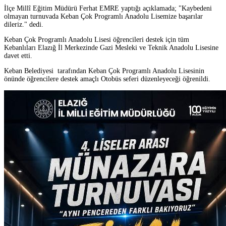
İlçe Millî Eğitim Müdürü Ferhat EMRE yaptığı açıklamada; "Kaybedeni
olmayan turnuvada Keban Çok Programlı Anadolu Lisemize başarılar
dileriz." dedi.
Keban Çok Programlı Anadolu Lisesi öğrencileri destek için tüm
Kebanlıları Elazığ İl Merkezinde Gazi Mesleki ve Teknik Anadolu Lisesine
davet etti.
Keban Belediyesi tarafından Keban Çok Programlı Anadolu Lisesinin
önünde öğrencilere destek amaçlı Otobüs seferi düzenleyeceği öğrenildi.