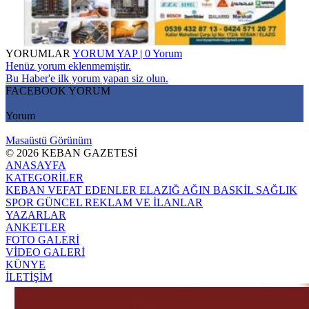
YORUMLAR
YORUM YAP | 0 Yorum
Henüz yorum eklenmemiştir.
Bu Haber'e ilk yorum yapan siz olun.
FACEBOOK YORUM
Yorum
Masaüstü Görünüm
© 2026 KEBAN GAZETESİ
ANASAYFA
KATEGORİLER
KEBAN
VEFAT EDENLER
ELAZIĞ
AĞIN
BASKİL
SAĞLIK
SPOR
GÜNCEL
REKLAM VE İLANLAR
YAZARLAR
ANKETLER
FOTO GALERİ
VİDEO GALERİ
KÜNYE
İLETİŞİM