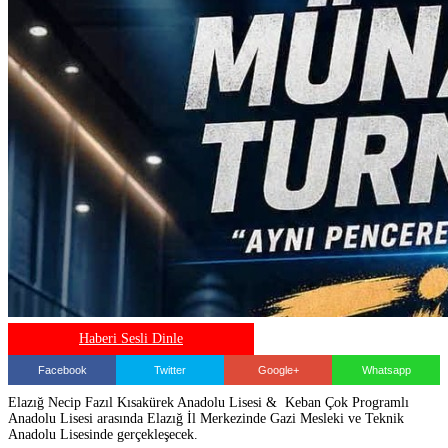
Haberi Sesli Dinle
Facebook
Twitter
Google+
Whatsapp
Elazığ Necip Fazıl Kısakürek Anadolu Lisesi & Keban Çok Programlı
Anadolu Lisesi arasında Elazığ İl Merkezinde Gazi Mesleki ve Teknik
Anadolu Lisesinde gerçekleşecek.