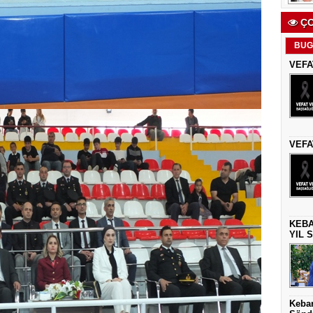
ÇO
BUG
VEFA
VEFA
KEBA
YIL 
Keban