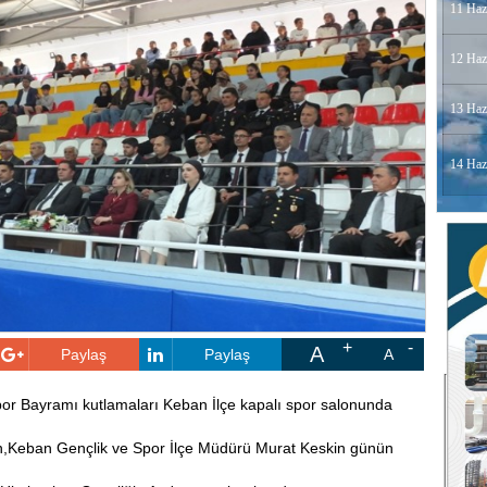
11 Haz
12 Haz
13 Haz
14 Haz
A
Paylaş
Paylaş
A
or Bayramı kutlamaları Keban İlçe kapalı spor salonunda
an,Keban Gençlik ve Spor İlçe Müdürü Murat Keskin günün