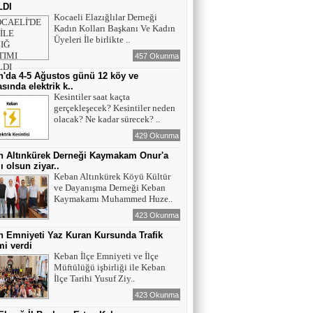
LDI
Kocaeli Elazığlılar Derneği
Kadın Kolları Başkanı Ve Kadın
Üyeleri İle birlikte ..
457 Okunma
'da 4-5 Ağustos günü 12 köy ve
sında elektrik k..
Kesintiler saat kaçta
gerçekleşecek? Kesintiler neden
olacak? Ne kadar sürecek? ..
429 Okunma
n Altınkürek Derneği Kaymakam Onur'a
ı olsun ziyar..
Keban Altınkürek Köyü Kültür
ve Dayanışma Derneği Keban
Kaymakamı Muhammed Huze..
423 Okunma
 Emniyeti Yaz Kuran Kursunda Trafik
mi verdi
Keban İlçe Emniyeti ve İlçe
Müftülüğü işbirliği ile Keban
İlçe Tarihi Yusuf Ziy..
423 Okunma