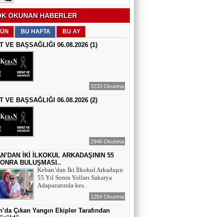
EĞİTİMCİ - ŞAİR : FEVZİ ÖZDEMİR
K OKUNAN HABERLER
EDEP
ÜN
BU HAFTA
BU AY
T VE BAŞSAĞLIĞI 06.08.2026 (1)
ŞAİR : SELAMİ DOLU
ŞİİRLERİN HER SATIRINDA SEN VARSIN
3233 Okunma
T VE BAŞSAĞLIĞI 06.08.2026 (2)
EĞİTİMCİ - YAZAR : MEHMET
YILMAZ
HIZIR VE İLYAS: UMUDUN, BEREKETİN
VE YENİDEN DOĞUŞUN BULUŞMASI
2946 Okunma
EĞİTİMCİ - ŞAİR - YAZAR : SÜNDÜS
ARSLAN AKÇA
N’DAN İKİ İLKOKUL ARKADAŞININ 55
SONRA BULUŞMASI..
SUÇ SAMUR KÜRK OLSA
Keban’dan İki İlkokul Arkadaşın
55 Yıl Sonra Yolları Sakarya
Adapazarında kes..
AZERBAYCANLI GAZETECİ-YAZAR
GUNAY RZAYEVA
1254 Okunma
Maral Rahmanzadeh - Azerbaycan'ın İlk
’da Çıkan Yangın Ekipler Tarafından
Profesyonel Kadın Ressamı