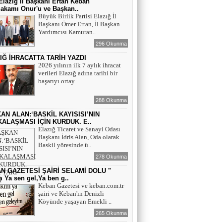
lazığ İl Başkanı Ertan Keban
akamı Onur'u ve Başkan..
Büyük Birlik Partisi Elazığ İl
Başkanı Ömer Ertan, İl Başkan
Yardımcısı Kamuran..
296 Okunma
IĞ İHRACATTA TARİH YAZDI
2026 yılının ilk 7 aylık ihracat
verileri Elazığ adına tarihi bir
başarıyı ortay..
288 Okunma
AN ALAN:‘BASKİL KAYISISI’NIN
ALAŞMASI İÇİN KURDUK. E..
Elazığ Ticaret ve Sanayi Odası
Başkanı İdris Alan, Oda olarak
Baskil yöresinde ü..
278 Okunma
N GAZETESİ ŞAİRİ SELAMİ DOLU "
 Ya sen gel,Ya ben g..
Keban Gazetesi ve keban.com.tr
şairi ve Keban'ın Denizli
Köyünde yaşayan Emekli ..
265 Okunma