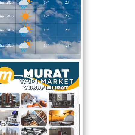
iran 2026
17°
28°
YERLİKAYA
ENGELLİ İNSANLARIN ENGELLİ
YERİNE FAZLA BAKMAK
iran 2026
19°
28°
EĞİTİMCİ - YAZAR : MİDRAN YOKUŞ
iran 2026
19°
29°
DİKİLİ TAŞLAR - 8
iran 2026
19°
28°
EĞİTİMCİ - YAZAR : PROF.DR.
RAMAZAN DEMİR
Gazi Paşa’nın Açtığı Yolda Dünya
Şampiyonluğu
YAZAR : CEM BAYINDIR
BEDRETTİN CÖMERT (1940-1978)
ÜZERİNE
YAZAR : ALİ OĞUZ
“BEN YUNUSUM OKYANUSLARDAN
GELİYORUM”