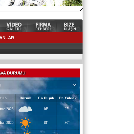
LANLAR
VA DURUMU
arih
Durum
En Düşük
En Yüksek
YAZAR-ŞAİR MİRAÇ DOĞAN
iran 2026
16°
27°
Mavi Işık İnsanları
iran 2026
18°
30°
EĞİTİMCİ-YAZAR TUNER