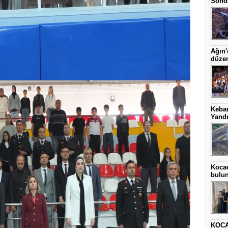
Sönd
Ağın'
düze
Keba
Yand
Kocae
bulu
KOCA