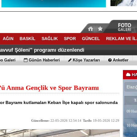
AĞIN
BASKİL
SAĞLIK
SPOR
GÜNCEL
REKLAM VE İ
savvuf Şöleni" programı düzenlendi
o Galeri
Günün Haberleri
Köşe Yazarları
Anketler
HA
’ü Anma Gençlik ve Spor Bayramı
T
or Bayramı kutlamaları Keban İlçe kapalı spor salonunda
09 Haz
Güncelleme:
22-05-2026 12:54:14
Tarih:
19-05-2026 12:29
10 Haz