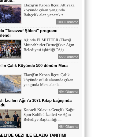
ürüldü..
Elazığ'ın Keban İlçesi Altıyaka
köyünde çıkan yangında
YAZAR - AV. ALİ DEMİR
Bahçelik alan yanarak z..
TUTUKLAMA KARARI
1009 Okunma
da "Tasavvuf Şöleni" programı
nlendi
YAZAR-ŞAİR MİRAÇ DOĞAN
Ağında ELMÜTDER (Elazığ
Müteahhitler Derneği) ve Ağın
Mavi Işık İnsanları
Belediyesi işbirliği "Ağı..
553 Okunma
n'ın Çalık Köyünde 500 dönüm Mera
EĞİTİMCİ-YAZAR TUNER
ı
YERLİKAYA
Elazığ'ın Keban İlçesi Çalık
ENGELLİ İNSANLARIN ENGELLİ
köyünde otluk alanında çıkan
YERİNE FAZLA BAKMAK
yangında Mera alanla..
494 Okunma
EĞİTİMCİ - YAZAR : MİDRAN YOKUŞ
li İzcileri Ağın'a 1071 Kitap bağışında
DİKİLİ TAŞLAR - 8
ndu
Kocaeli Kılavuz Gençlik Kağıt
Spor Kulübü İzcileri ve Ağın
Belediye Başkanlığı i..
464 Okunma
ELİ'DE GEZİ İLE ELAZIĞ TANITIMI