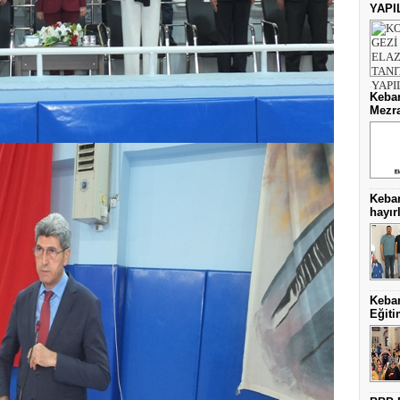
YAPI
Keban
Mezra
Keba
hayırl
Keban
Eğiti