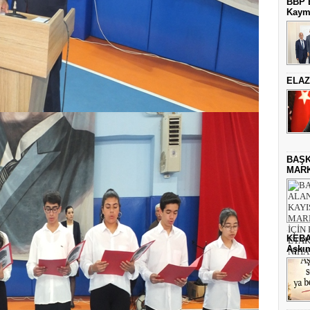
BBP E
Kaym
ELAZ
BAŞK
MARK
KEBA
Aşkım