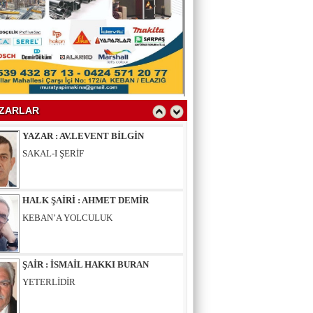
YAZAR : SELAHATTİN YALÇINER
ÇÖKÜNTÜ
YAZAR : AV.LEVENT BİLGİN
SAKAL-I ŞERİF
ZARLAR
HALK ŞAİRİ : AHMET DEMİR
KEBAN’A YOLCULUK
ŞAİR : İSMAİL HAKKI BURAN
YETERLİDİR
EĞİTİMCİ - ŞAİR : MUSTAFA ERGAN
KADIN VAR