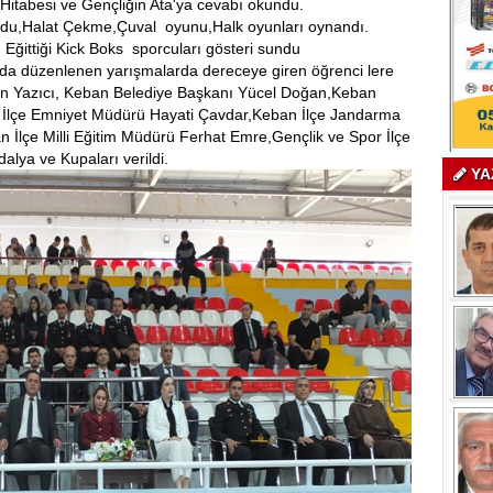
 Hitabesi ve Gençliğin Ata'ya cevabı okundu.
kundu,Halat Çekme,Çuval oyunu,Halk oyunları oynandı.
Eğittiği Kick Boks sporcuları gösteri sundu
rında düzenlenen yarışmalarda dereceye giren öğrenci lere
an Yazıcı, Keban Belediye Başkanı Yücel Doğan,Keban
 İlçe Emniyet Müdürü Hayati Çavdar,Keban İlçe Jandarma
İlçe Milli Eğitim Müdürü Ferhat Emre,Gençlik ve Spor İlçe
lya ve Kupaları verildi.
YA