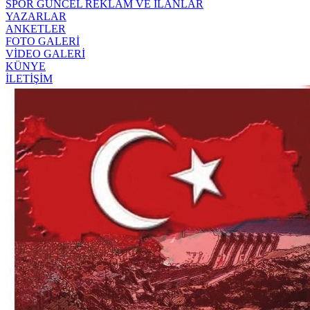
SPOR
GÜNCEL
REKLAM VE İLANLAR
YAZARLAR
ANKETLER
FOTO GALERİ
VİDEO GALERİ
KÜNYE
İLETİŞİM