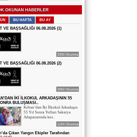
EĞİTİMCİ - ŞAİR : FEVZİ ÖZDEMİR
K OKUNAN HABERLER
EDEP
ÜN
BU HAFTA
BU AY
T VE BAŞSAĞLIĞI 06.08.2026 (1)
ŞAİR : SELAMİ DOLU
ŞİİRLERİN HER SATIRINDA SEN VARSIN
3300 Okunma
T VE BAŞSAĞLIĞI 06.08.2026 (2)
EĞİTİMCİ - YAZAR : MEHMET
YILMAZ
HIZIR VE İLYAS: UMUDUN, BEREKETİN
VE YENİDEN DOĞUŞUN BULUŞMASI
3060 Okunma
EĞİTİMCİ - ŞAİR - YAZAR : SÜNDÜS
ARSLAN AKÇA
N’DAN İKİ İLKOKUL ARKADAŞININ 55
SONRA BULUŞMASI..
SUÇ SAMUR KÜRK OLSA
Keban’dan İki İlkokul Arkadaşın
55 Yıl Sonra Yolları Sakarya
Adapazarında kes..
AZERBAYCANLI GAZETECİ-YAZAR
GUNAY RZAYEVA
1264 Okunma
Maral Rahmanzadeh - Azerbaycan'ın İlk
’da Çıkan Yangın Ekipler Tarafından
Profesyonel Kadın Ressamı