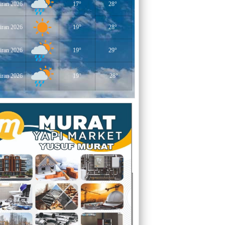
iran 2026
17°
28°
YERLİKAYA
ENGELLİ İNSANLARIN ENGELLİ
YERİNE FAZLA BAKMAK
iran 2026
19°
28°
EĞİTİMCİ - YAZAR : MİDRAN YOKUŞ
iran 2026
19°
29°
DİKİLİ TAŞLAR - 8
iran 2026
19°
28°
EĞİTİMCİ - YAZAR : PROF.DR.
RAMAZAN DEMİR
Gazi Paşa’nın Açtığı Yolda Dünya
Şampiyonluğu
YAZAR : CEM BAYINDIR
BEDRETTİN CÖMERT (1940-1978)
ÜZERİNE
YAZAR : ALİ OĞUZ
“BEN YUNUSUM OKYANUSLARDAN
GELİYORUM”