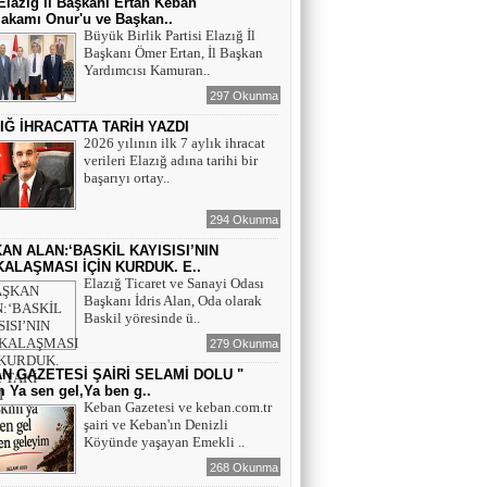
lazığ İl Başkanı Ertan Keban
akamı Onur'u ve Başkan..
Büyük Birlik Partisi Elazığ İl
Başkanı Ömer Ertan, İl Başkan
Yardımcısı Kamuran..
297 Okunma
IĞ İHRACATTA TARİH YAZDI
2026 yılının ilk 7 aylık ihracat
verileri Elazığ adına tarihi bir
başarıyı ortay..
294 Okunma
AN ALAN:‘BASKİL KAYISISI’NIN
ALAŞMASI İÇİN KURDUK. E..
Elazığ Ticaret ve Sanayi Odası
Başkanı İdris Alan, Oda olarak
Baskil yöresinde ü..
279 Okunma
N GAZETESİ ŞAİRİ SELAMİ DOLU "
 Ya sen gel,Ya ben g..
Keban Gazetesi ve keban.com.tr
şairi ve Keban'ın Denizli
Köyünde yaşayan Emekli ..
268 Okunma