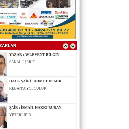
YAZAR : SELAHATTİN YALÇINER
ÇÖKÜNTÜ
YAZAR : AV.LEVENT BİLGİN
SAKAL-I ŞERİF
ZARLAR
HALK ŞAİRİ : AHMET DEMİR
KEBAN’A YOLCULUK
ŞAİR : İSMAİL HAKKI BURAN
YETERLİDİR
EĞİTİMCİ - ŞAİR : MUSTAFA ERGAN
KADIN VAR