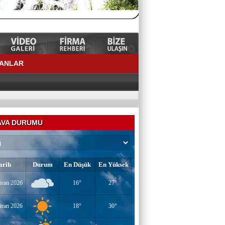
LANLAR
VA DURUMU
arih
Durum
En Düşük
En Yüksek
YAZAR-ŞAİR MİRAÇ DOĞAN
iran 2026
16°
27°
Mavi Işık İnsanları
iran 2026
18°
30°
EĞİTİMCİ-YAZAR TUNER