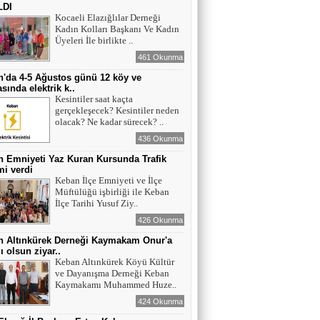
LDI
Kocaeli Elazığlılar Derneği
Kadın Kolları Başkanı Ve Kadın
Üyeleri İle birlikte ..
461 Okunma
'da 4-5 Ağustos günü 12 köy ve
sında elektrik k..
Kesintiler saat kaçta
gerçekleşecek? Kesintiler neden
olacak? Ne kadar sürecek? ..
436 Okunma
 Emniyeti Yaz Kuran Kursunda Trafik
mi verdi
Keban İlçe Emniyeti ve İlçe
Müftülüğü işbirliği ile Keban
İlçe Tarihi Yusuf Ziy..
426 Okunma
n Altınkürek Derneği Kaymakam Onur'a
ı olsun ziyar..
Keban Altınkürek Köyü Kültür
ve Dayanışma Derneği Keban
Kaymakamı Muhammed Huze..
424 Okunma