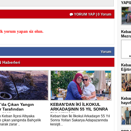
YAPI
YORUM YAP | 0 Yorum
k yorum yapan siz olun.
Keban
Mezra
Yorum
Haberleri
Keban
Eğiti
Keba
hayırl
’da Çıkan Yangın
KEBAN’DAN İKİ İLKOKUL
r Tarafından
ARKADAŞININ 55 YIL SONRA
rüldü..
BULUŞMASI..
n Keban İlçesi Altıyaka
Keban’dan İki İlkokul Arkadaşın 55 Yıl
 çıkan yangında Bahçelik
Sonra Yolları Sakarya Adapazarında
arak zarar ..
kesişti...