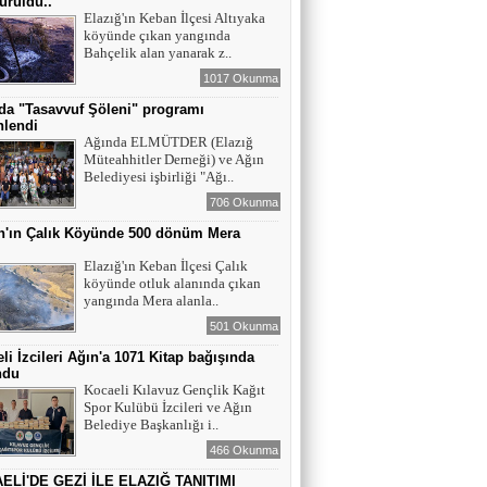
ürüldü..
Elazığ'ın Keban İlçesi Altıyaka
köyünde çıkan yangında
YAZAR - AV. ALİ DEMİR
Bahçelik alan yanarak z..
TUTUKLAMA KARARI
1017 Okunma
da "Tasavvuf Şöleni" programı
nlendi
YAZAR-ŞAİR MİRAÇ DOĞAN
Ağında ELMÜTDER (Elazığ
Müteahhitler Derneği) ve Ağın
Mavi Işık İnsanları
Belediyesi işbirliği "Ağı..
706 Okunma
n'ın Çalık Köyünde 500 dönüm Mera
EĞİTİMCİ-YAZAR TUNER
ı
YERLİKAYA
Elazığ'ın Keban İlçesi Çalık
ENGELLİ İNSANLARIN ENGELLİ
köyünde otluk alanında çıkan
YERİNE FAZLA BAKMAK
yangında Mera alanla..
501 Okunma
EĞİTİMCİ - YAZAR : MİDRAN YOKUŞ
li İzcileri Ağın'a 1071 Kitap bağışında
DİKİLİ TAŞLAR - 8
ndu
Kocaeli Kılavuz Gençlik Kağıt
Spor Kulübü İzcileri ve Ağın
Belediye Başkanlığı i..
466 Okunma
ELİ'DE GEZİ İLE ELAZIĞ TANITIMI