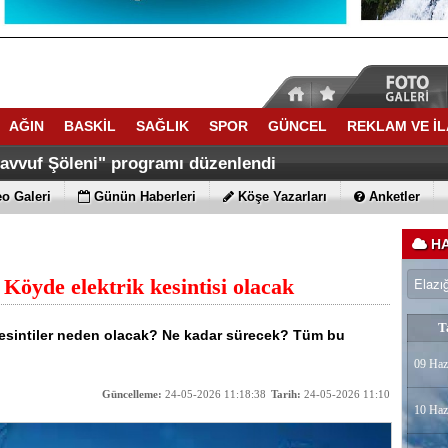
AĞIN
BASKİL
SAĞLIK
SPOR
GÜNCEL
REKLAM VE İ
savvuf Şöleni" programı düzenlendi
o Galeri
Günün Haberleri
Köşe Yazarları
Anketler
HA
öyde elektrik kesintisi olacak
T
Kesintiler neden olacak? Ne kadar sürecek? Tüm bu
09 Haz
Güncelleme:
24-05-2026 11:18:38
Tarih:
24-05-2026 11:10
10 Haz