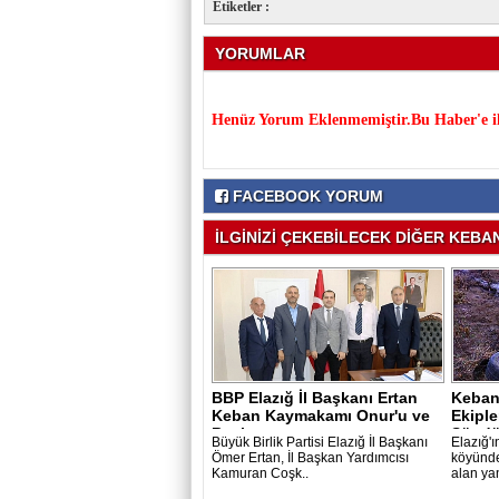
Etiketler :
YORUMLAR
Henüz Yorum Eklenmemiştir.Bu Haber'e il
FACEBOOK YORUM
İLGİNİZİ ÇEKEBİLECEK DİĞER KEBAN 
BBP Elazığ İl Başkanı Ertan
Keban
Keban Kaymakamı Onur'u ve
Ekiple
Başkan..
Söndü
Büyük Birlik Partisi Elazığ İl Başkanı
Elazığ'ı
Ömer Ertan, İl Başkan Yardımcısı
köyünde
Kamuran Coşk..
alan yan