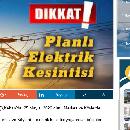
11 Haz
12 Haz
13 Haz
14 Haz
A
Paylaş
Paylaş
A
EDAŞ),Keban'da 25 Mayıs 2026 günü Merkez ve Köylerde
z ve Köylerde elektrik kesintisi yaşanacak bölgeleri