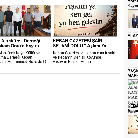
BBP E
Kaym
ELAZ
 Altınkürek Derneği
KEBAN GAZETESİ ŞAİRİ
kam Onur'a hayırlı
SELAMİ DOLU " Aşkım Ya
ziyar..
sen gel,Ya ben g..
ltınkürek Köyü Kültür ve
Keban Gazetesi ve keban.com.tr şairi
şma Derneği Keban
ve Keban'ın Denizli Köyünde
amı Muhammed Huzeyfe O..
yaşayan Emekli Memur..
BAŞK
MARK
KEBA
Aşkım