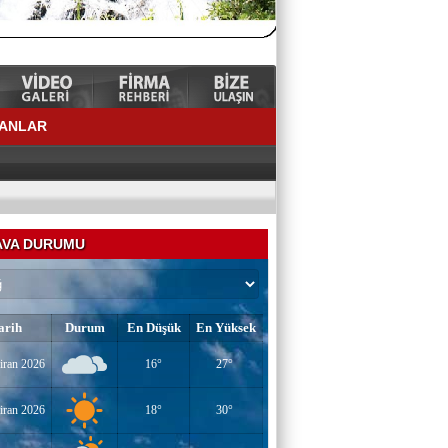
LANLAR
VA DURUMU
arih
Durum
En Düşük
En Yüksek
YAZAR-ŞAİR MİRAÇ DOĞAN
iran 2026
16°
27°
Mavi Işık İnsanları
iran 2026
18°
30°
EĞİTİMCİ-YAZAR TUNER