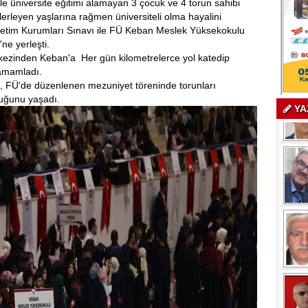
rle üniversite eğitimi alamayan 3 çocuk ve 4 torun sahibi
ilerleyen yaşlarına rağmen üniversiteli olma hayalini
ğretim Kurumları Sınavı ile FÜ Keban Meslek Yüksekokulu
'ne yerleşti.
rkezinden Keban'a Her gün kilometrelerce yol katedip
 tamamladı.
l, FÜ'de düzenlenen mezuniyet töreninde torunları
luğunu yaşadı.
YA