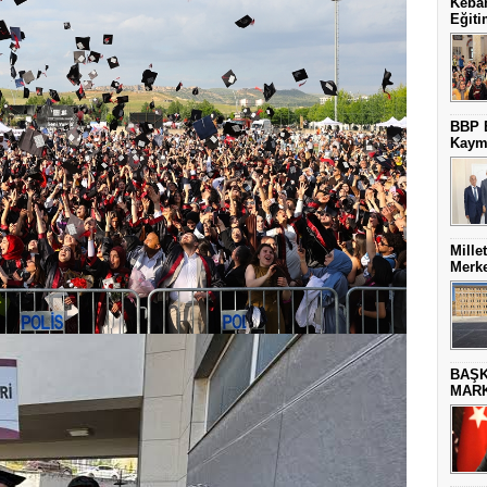
Keban
Eğiti
BBP E
Kaym
Mille
Merke
BAŞK
MARK