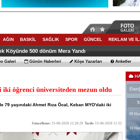
AĞIN
BASKİL
SAĞLIK
SPOR
GÜNCEL
REKLAM VE İ
ACATTA TARİH YAZDI
ti Yaz Kuran Kursunda Trafik Eğitimi verdi
lık Köyünde 500 dönüm Mera Yandı
o Galeri
Günün Haberleri
Köşe Yazarları
Anketler
HA
 iki öğrenci üniversiteden mezun oldu
T
le 79 yaşındaki Ahmet Rıza Öcal, Keban MYO'daki iki
09 Haz
Güncelleme:
15-06-2026 12:26:29
Tarih:
15-06-2026 11:52
10 Haz