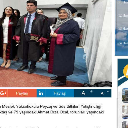
11 Haz
12 Haz
13 Haz
14 Haz
A
Paylaş
Paylaş
A
Meslek Yüksekokulu Peyzaj ve Süs Bitkileri Yetiştiriciliği
taş ve 79 yaşındaki Ahmet Rıza Öcal, torunları yaşındaki