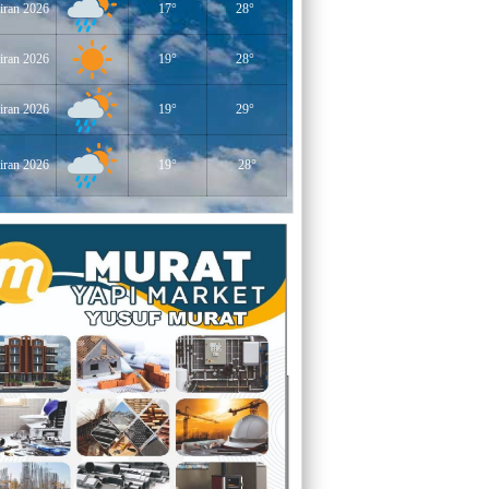
iran 2026
17°
28°
YERLİKAYA
ENGELLİ İNSANLARIN ENGELLİ
YERİNE FAZLA BAKMAK
iran 2026
19°
28°
EĞİTİMCİ - YAZAR : MİDRAN YOKUŞ
iran 2026
19°
29°
DİKİLİ TAŞLAR - 8
iran 2026
19°
28°
EĞİTİMCİ - YAZAR : PROF.DR.
RAMAZAN DEMİR
Gazi Paşa’nın Açtığı Yolda Dünya
Şampiyonluğu
YAZAR : CEM BAYINDIR
BEDRETTİN CÖMERT (1940-1978)
ÜZERİNE
YAZAR : ALİ OĞUZ
“BEN YUNUSUM OKYANUSLARDAN
GELİYORUM”