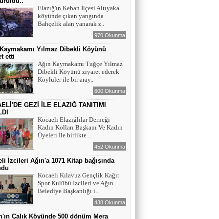
ürüldü..
Elazığ'ın Keban İlçesi Altıyaka
köyünde çıkan yangında
YAZAR - AV. ALİ DEMİR
Bahçelik alan yanarak z..
TUTUKLAMA KARARI
970 Okunma
 Kaymakamı Yılmaz Dibekli Köyünü
t etti
YAZAR-ŞAİR MİRAÇ DOĞAN
Ağın Kaymakamı Tuğçe Yılmaz
Dibekli Köyünü ziyaret ederek
Mavi Işık İnsanları
Köylüler ile bir aray..
600 Okunma
ELİ'DE GEZİ İLE ELAZIĞ TANITIMI
EĞİTİMCİ-YAZAR TUNER
LDI
YERLİKAYA
Kocaeli Elazığlılar Derneği
ENGELLİ İNSANLARIN ENGELLİ
Kadın Kolları Başkanı Ve Kadın
YERİNE FAZLA BAKMAK
Üyeleri İle birlikte ..
452 Okunma
EĞİTİMCİ - YAZAR : MİDRAN YOKUŞ
li İzcileri Ağın'a 1071 Kitap bağışında
DİKİLİ TAŞLAR - 8
ndu
Kocaeli Kılavuz Gençlik Kağıt
Spor Kulübü İzcileri ve Ağın
Belediye Başkanlığı i..
438 Okunma
n'ın Çalık Köyünde 500 dönüm Mera