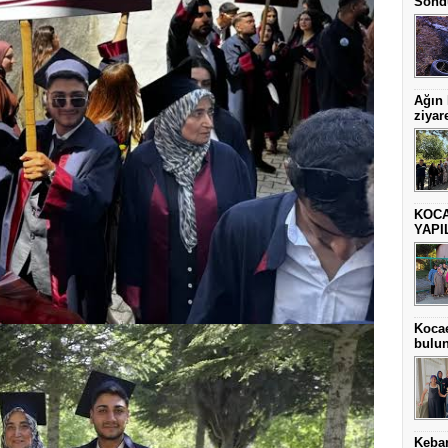
Sönd
Ağın
ziyare
KOCA
YAPI
Kocae
bulu
Keba