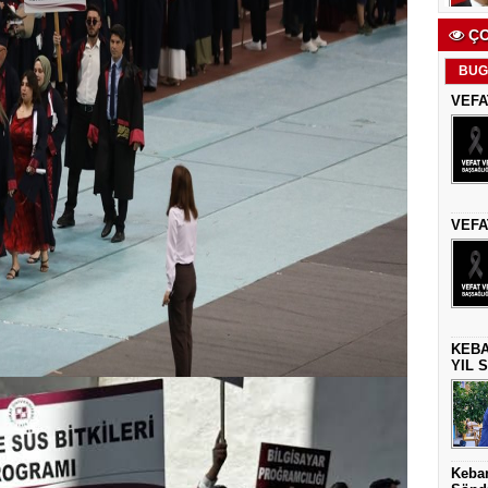
ÇO
BUG
VEFA
VEFA
KEBA
YIL 
Keban