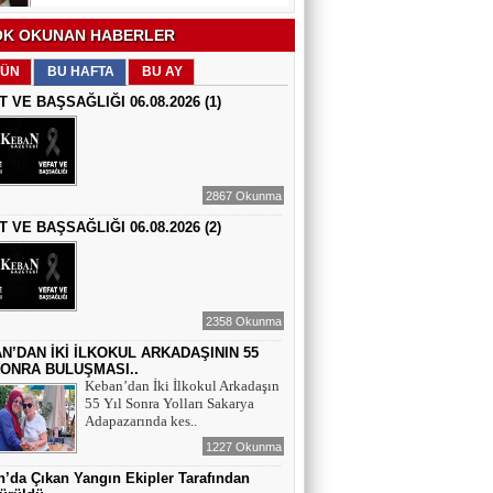
EĞİTİMCİ - ŞAİR : FEVZİ ÖZDEMİR
K OKUNAN HABERLER
EDEP
ÜN
BU HAFTA
BU AY
T VE BAŞSAĞLIĞI 06.08.2026 (1)
ŞAİR : SELAMİ DOLU
ŞİİRLERİN HER SATIRINDA SEN VARSIN
2867 Okunma
T VE BAŞSAĞLIĞI 06.08.2026 (2)
EĞİTİMCİ - YAZAR : MEHMET
YILMAZ
HIZIR VE İLYAS: UMUDUN, BEREKETİN
VE YENİDEN DOĞUŞUN BULUŞMASI
2358 Okunma
EĞİTİMCİ - ŞAİR - YAZAR : SÜNDÜS
ARSLAN AKÇA
N’DAN İKİ İLKOKUL ARKADAŞININ 55
SONRA BULUŞMASI..
SUÇ SAMUR KÜRK OLSA
Keban’dan İki İlkokul Arkadaşın
55 Yıl Sonra Yolları Sakarya
Adapazarında kes..
AZERBAYCANLI GAZETECİ-YAZAR
GUNAY RZAYEVA
1227 Okunma
Maral Rahmanzadeh - Azerbaycan'ın İlk
’da Çıkan Yangın Ekipler Tarafından
Profesyonel Kadın Ressamı