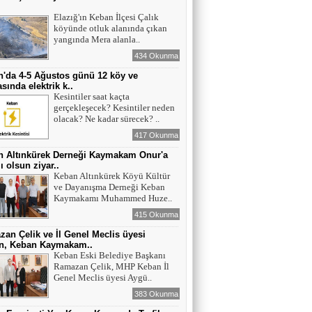
ı
Elazığ'ın Keban İlçesi Çalık
köyünde otluk alanında çıkan
yangında Mera alanla..
434 Okunma
'da 4-5 Ağustos günü 12 köy ve
sında elektrik k..
Kesintiler saat kaçta
gerçekleşecek? Kesintiler neden
olacak? Ne kadar sürecek? ..
417 Okunma
n Altınkürek Derneği Kaymakam Onur'a
ı olsun ziyar..
Keban Altınkürek Köyü Kültür
ve Dayanışma Derneği Keban
Kaymakamı Muhammed Huze..
415 Okunma
an Çelik ve İl Genel Meclis üyesi
n, Keban Kaymakam..
Keban Eski Belediye Başkanı
Ramazan Çelik, MHP Keban İl
Genel Meclis üyesi Aygü..
383 Okunma