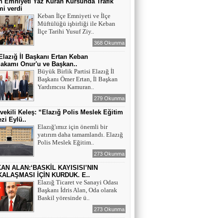
 Emniyeti Yaz Kuran Kursunda Trafik
mi verdi
Keban İlçe Emniyeti ve İlçe
Müftülüğü işbirliği ile Keban
İlçe Tarihi Yusuf Ziy..
368 Okunma
lazığ İl Başkanı Ertan Keban
akamı Onur'u ve Başkan..
Büyük Birlik Partisi Elazığ İl
Başkanı Ömer Ertan, İl Başkan
Yardımcısı Kamuran..
279 Okunma
tvekili Keleş: “Elazığ Polis Meslek Eğitim
zi Eylü..
Elazığ'ımız için önemli bir
yatırım daha tamamlandı. Elazığ
Polis Meslek Eğitim..
273 Okunma
AN ALAN:‘BASKİL KAYISISI’NIN
ALAŞMASI İÇİN KURDUK. E..
Elazığ Ticaret ve Sanayi Odası
Başkanı İdris Alan, Oda olarak
Baskil yöresinde ü..
273 Okunma