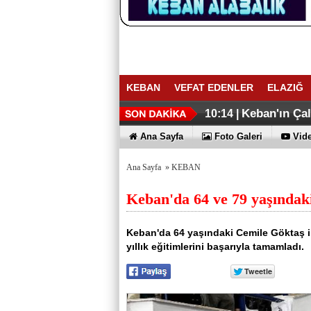
KEBAN
VEFAT EDENLER
ELAZIĞ
ELAZIĞ İHR
Keban Emniye
16:27 |
16:02 |
Keban'ın Ça
10:14 |
Ana Sayfa
Foto Galeri
Vide
Ana Sayfa
»
KEBAN
Keban'da 64 ve 79 yaşındaki
Keban'da 64 yaşındaki Cemile Göktaş i
yıllık eğitimlerini başarıyla tamamladı.