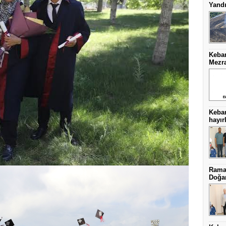
Yand
Keban
Mezra
Keba
hayırl
Ramaz
Doğa