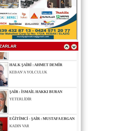
YAZAR : SELAHATTİN YALÇINER
ÇÖKÜNTÜ
YAZAR : AV.LEVENT BİLGİN
SAKAL-I ŞERİF
ZARLAR
HALK ŞAİRİ : AHMET DEMİR
KEBAN’A YOLCULUK
ŞAİR : İSMAİL HAKKI BURAN
YETERLİDİR
EĞİTİMCİ - ŞAİR : MUSTAFA ERGAN
KADIN VAR