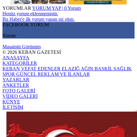
YORUMLAR
YORUM YAP | 0 Yorum
Henüz yorum eklenmemiştir.
Bu Haber'e ilk yorum yapan siz olun.
FACEBOOK YORUM
Yorum
Masaüstü Görünüm
© 2026 KEBAN GAZETESİ
ANASAYFA
KATEGORİLER
KEBAN
VEFAT EDENLER
ELAZIĞ
AĞIN
BASKİL
SAĞLIK
SPOR
GÜNCEL
REKLAM VE İLANLAR
YAZARLAR
ANKETLER
FOTO GALERİ
VİDEO GALERİ
KÜNYE
İLETİŞİM