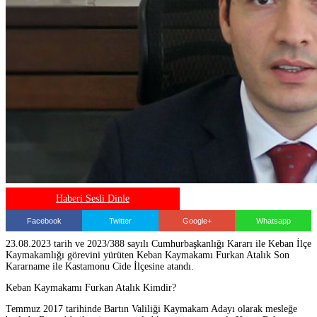
Haberi Sesli Dinle
Facebook
Twitter
Google+
Whatsapp
23.08.2023 tarih ve 2023/388 sayılı Cumhurbaşkanlığı Kararı ile Keban İlçe
Kaymakamlığı görevini yürüten Keban Kaymakamı Furkan Atalık Son
Kararname ile Kastamonu Cide İlçesine atandı.
Keban Kaymakamı Furkan Atalık Kimdir?
Temmuz 2017 tarihinde Bartın Valiliği Kaymakam Adayı olarak mesleğe