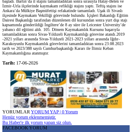
başladı. Bartın’da il stajını tamamladıktan sonra sırasıyla Hatay-Belen ve
İzmir-Urla ilçelerinde kaymakam refikliği stajını yaptı. Teftiş stajını ise
Ankara’da Mülkiye Başmüfettişi refakatinde tamamladı. Uşak ili Sivaslı
ilçesinde Kaymakam Vekilliği görevinde bulundu. İçişleri Bakanlığı Eğitim
Dairesi Başkanlığı tarafından düzenlenen dil kursundan sonra yurt dışı stajı
kapsamında gönderildiği İngiltere’de 8 ay süre ile Leicester University’de
yabancı dil eğitimi aldı. 105. Dönem Kaymakamlık Kursunu başarıyla
tamamladıktan sonra Sivas-Yıldızeli Kaymakamlığı görevine atandı.2019
-2021 yılları arasında Sivas-Yıldızeli 2021-2023 yılları arasında Iğdır-
Karakoyunlu Kaymakamlık görevlerini tamamladıktan sonra 23.08.2023
tarih ve 2023/388 sayılı Cumhurbaşkanlığı Kararı ile İlimiz Keban
Kaymakamlığına atanmıştır.
Tarih:
17-06-2026
YORUMLAR
YORUM YAP | 0 Yorum
Henüz yorum eklenmemiştir.
Bu Haber'e ilk yorum yapan siz olun.
FACEBOOK YORUM