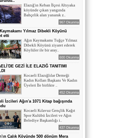
ürüldü..
Elazığ'ın Keban İlçesi Altıyaka
köyünde çıkan yangında
YAZAR - AV. ALİ DEMİR
Bahçelik alan yanarak z..
TUTUKLAMA KARARI
967 Okunma
 Kaymakamı Yılmaz Dibekli Köyünü
t etti
YAZAR-ŞAİR MİRAÇ DOĞAN
Ağın Kaymakamı Tuğçe Yılmaz
Dibekli Köyünü ziyaret ederek
Mavi Işık İnsanları
Köylüler ile bir aray..
600 Okunma
ELİ'DE GEZİ İLE ELAZIĞ TANITIMI
EĞİTİMCİ-YAZAR TUNER
LDI
YERLİKAYA
Kocaeli Elazığlılar Derneği
ENGELLİ İNSANLARIN ENGELLİ
Kadın Kolları Başkanı Ve Kadın
YERİNE FAZLA BAKMAK
Üyeleri İle birlikte ..
452 Okunma
EĞİTİMCİ - YAZAR : MİDRAN YOKUŞ
li İzcileri Ağın'a 1071 Kitap bağışında
DİKİLİ TAŞLAR - 8
ndu
Kocaeli Kılavuz Gençlik Kağıt
Spor Kulübü İzcileri ve Ağın
Belediye Başkanlığı i..
437 Okunma
n'ın Çalık Köyünde 500 dönüm Mera