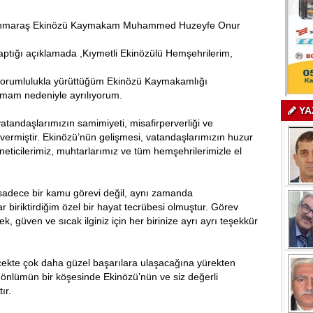
anmaraş Ekinözü Kaymakam Muhammed Huzeyfe Onur
ğı açıklamada ,Kıymetli Ekinözülü Hemşehrilerim,
 sorumlulukla yürüttüğüm Ekinözü Kaymakamlığı
nmam nedeniyle ayrılıyorum.
YA
atandaşlarımızın samimiyeti, misafirperverliği ve
 vermiştir. Ekinözü’nün gelişmesi, vatandaşlarımızın huzur
neticilerimiz, muhtarlarımız ve tüm hemşehrilerimizle el
sadece bir kamu görevi değil, aynı zamanda
r biriktirdiğim özel bir hayat tecrübesi olmuştur. Görev
güven ve sıcak ilginiz için her birinize ayrı ayrı teşekkür
cekte çok daha güzel başarılara ulaşacağına yürekten
gönlümün bir köşesinde Ekinözü’nün ve siz değerli
ır.