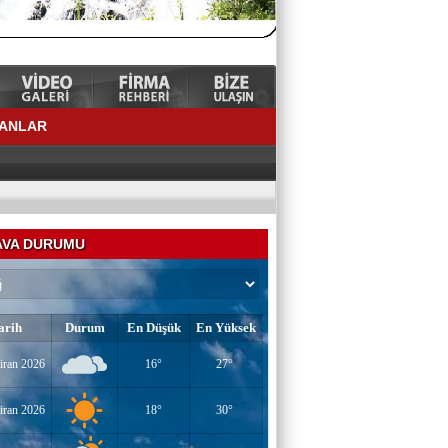
LANLAR
VA DURUMU
arih
Durum
En Düşük
En Yüksek
YAZAR-ŞAİR MİRAÇ DOĞAN
iran 2026
16°
27°
Mavi Işık İnsanları
iran 2026
18°
30°
EĞİTİMCİ-YAZAR TUNER