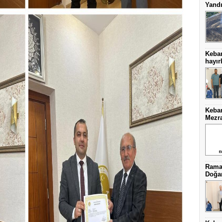
Yand
Keba
hayırl
Keban
Mezra
Ramaz
Doğa