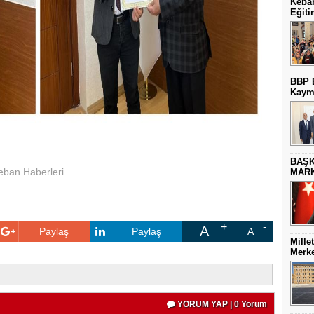
Keban
Eğiti
BBP E
Kaym
BAŞK
eban Haberleri
MARK
A
Paylaş
Paylaş
A
Mille
Merke
YORUM YAP | 0 Yorum