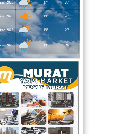
iran 2026
17°
28°
YERLİKAYA
ENGELLİ İNSANLARIN ENGELLİ
YERİNE FAZLA BAKMAK
iran 2026
19°
28°
EĞİTİMCİ - YAZAR : MİDRAN YOKUŞ
iran 2026
19°
29°
DİKİLİ TAŞLAR - 8
iran 2026
19°
28°
EĞİTİMCİ - YAZAR : PROF.DR.
RAMAZAN DEMİR
Gazi Paşa’nın Açtığı Yolda Dünya
Şampiyonluğu
YAZAR : CEM BAYINDIR
BEDRETTİN CÖMERT (1940-1978)
ÜZERİNE
YAZAR : ALİ OĞUZ
“BEN YUNUSUM OKYANUSLARDAN
GELİYORUM”