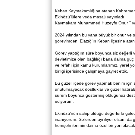
Keban Kaymakamlığına atanan Kahram
Ekinözü'lülere veda masajı yayınladı
Kaymakam Muhammed Huzeyfe Onur " yaptı
2024 yılından bu yana büyük bir onur ve
görevimden, Elazığ’ın Keban ilçesine ata
Görev yaptığım süre boyunca siz değerli v
devletimize olan bağlılığı bana daima güç
ve refahı için kamu kurumlarımız, yerel yö
birliği içerisinde çalışmaya gayret ettik.
Bu güzel ilçede görev yapmak benim için 
unutulmayacak dostluklar ve güzel hatırala
sürem boyunca göstermiş olduğunuz destek, 
ediyorum.
Ekinözü’nün sahip olduğu değerlerle gele
inanıyorum. Sizlerden ayrılıyor olsam da 
hemşehrilerimin daima özel bir yeri olacakt