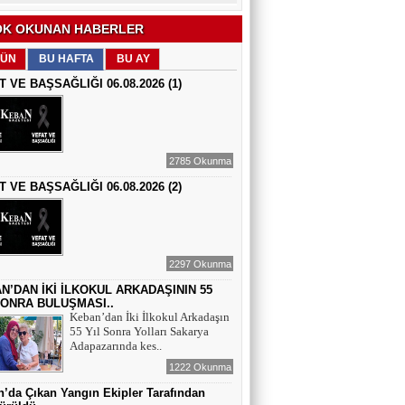
EĞİTİMCİ - ŞAİR : FEVZİ ÖZDEMİR
K OKUNAN HABERLER
EDEP
ÜN
BU HAFTA
BU AY
T VE BAŞSAĞLIĞI 06.08.2026 (1)
ŞAİR : SELAMİ DOLU
ŞİİRLERİN HER SATIRINDA SEN VARSIN
2785 Okunma
T VE BAŞSAĞLIĞI 06.08.2026 (2)
EĞİTİMCİ - YAZAR : MEHMET
YILMAZ
HIZIR VE İLYAS: UMUDUN, BEREKETİN
VE YENİDEN DOĞUŞUN BULUŞMASI
2297 Okunma
EĞİTİMCİ - ŞAİR - YAZAR : SÜNDÜS
ARSLAN AKÇA
N’DAN İKİ İLKOKUL ARKADAŞININ 55
SONRA BULUŞMASI..
SUÇ SAMUR KÜRK OLSA
Keban’dan İki İlkokul Arkadaşın
55 Yıl Sonra Yolları Sakarya
Adapazarında kes..
AZERBAYCANLI GAZETECİ-YAZAR
GUNAY RZAYEVA
1222 Okunma
Maral Rahmanzadeh - Azerbaycan'ın İlk
’da Çıkan Yangın Ekipler Tarafından
Profesyonel Kadın Ressamı