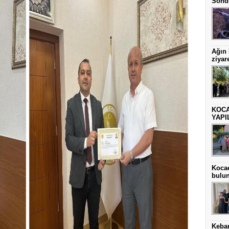
Sönd
Ağın
ziyare
KOCA
YAPI
Kocae
bulu
Keba