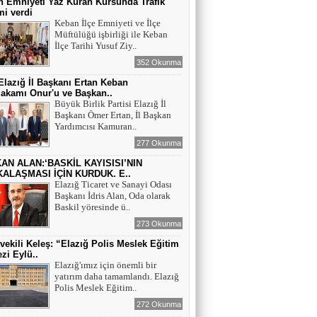
 Emniyeti Yaz Kuran Kursunda Trafik
mi verdi
Keban İlçe Emniyeti ve İlçe
Müftülüğü işbirliği ile Keban
İlçe Tarihi Yusuf Ziy..
352 Okunma
lazığ İl Başkanı Ertan Keban
akamı Onur'u ve Başkan..
Büyük Birlik Partisi Elazığ İl
Başkanı Ömer Ertan, İl Başkan
Yardımcısı Kamuran..
277 Okunma
AN ALAN:‘BASKİL KAYISISI’NIN
ALAŞMASI İÇİN KURDUK. E..
Elazığ Ticaret ve Sanayi Odası
Başkanı İdris Alan, Oda olarak
Baskil yöresinde ü..
273 Okunma
tvekili Keleş: “Elazığ Polis Meslek Eğitim
zi Eylü..
Elazığ'ımız için önemli bir
yatırım daha tamamlandı. Elazığ
Polis Meslek Eğitim..
272 Okunma