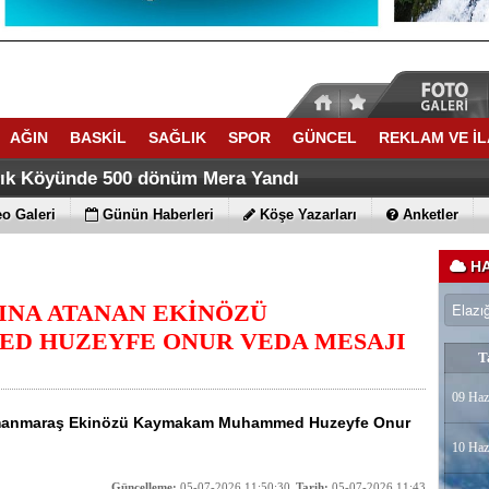
AĞIN
BASKİL
SAĞLIK
SPOR
GÜNCEL
REKLAM VE İ
ACATTA TARİH YAZDI
ti Yaz Kuran Kursunda Trafik Eğitimi verdi
lık Köyünde 500 dönüm Mera Yandı
o Galeri
Günün Haberleri
Köşe Yazarları
Anketler
HA
NA ATANAN EKİNÖZÜ
D HUZEYFE ONUR VEDA MESAJI
T
09 Haz
manmaraş Ekinözü Kaymakam Muhammed Huzeyfe Onur
10 Haz
Güncelleme:
05-07-2026 11:50:30
Tarih:
05-07-2026 11:43