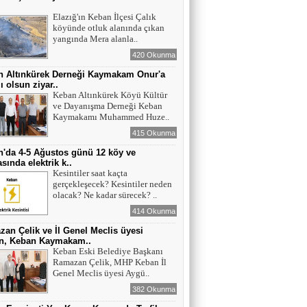
ı
Elazığ'ın Keban İlçesi Çalık
köyünde otluk alanında çıkan
yangında Mera alanla..
420 Okunma
n Altınkürek Derneği Kaymakam Onur'a
ı olsun ziyar..
Keban Altınkürek Köyü Kültür
ve Dayanışma Derneği Keban
Kaymakamı Muhammed Huze..
415 Okunma
'da 4-5 Ağustos günü 12 köy ve
sında elektrik k..
Kesintiler saat kaçta
gerçekleşecek? Kesintiler neden
olacak? Ne kadar sürecek? ..
414 Okunma
an Çelik ve İl Genel Meclis üyesi
n, Keban Kaymakam..
Keban Eski Belediye Başkanı
Ramazan Çelik, MHP Keban İl
Genel Meclis üyesi Aygü..
382 Okunma