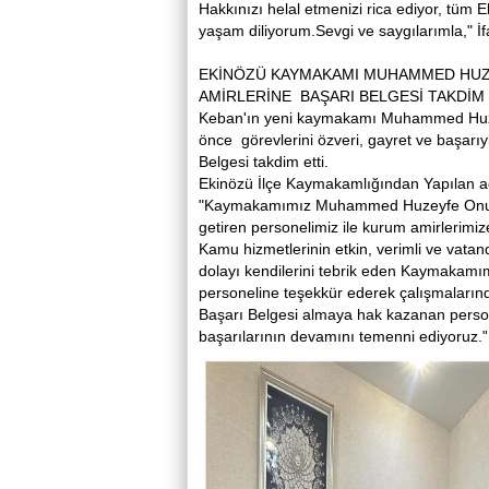
Hakkınızı helal etmenizi rica ediyor, tüm E
yaşam diliyorum.Sevgi ve saygılarımla," İf
EKİNÖZÜ KAYMAKAMI MUHAMMED HUZ
AMİRLERİNE BAŞARI BELGESİ TAKDİM 
Keban'ın yeni kaymakamı Muhammed Huze
önce görevlerini özveri, gayret ve başarı
Belgesi takdim etti.
Ekinözü İlçe Kaymakamlığından Yapılan a
"Kaymakamımız Muhammed Huzeyfe Onur tar
getiren personelimiz ile kurum amirlerimize
Kamu hizmetlerinin etkin, verimli ve vatan
dolayı kendilerini tebrik eden Kaymakamı
personeline teşekkür ederek çalışmalarında
Başarı Belgesi almaya hak kazanan persone
başarılarının devamını temenni ediyoruz.
"