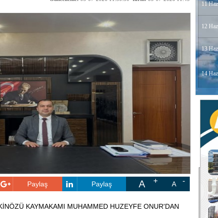
11 Haz
12 Haz
13 Haz
14 Haz
A
Paylaş
Paylaş
A
EKİNÖZÜ KAYMAKAMI MUHAMMED HUZEYFE ONUR'DAN