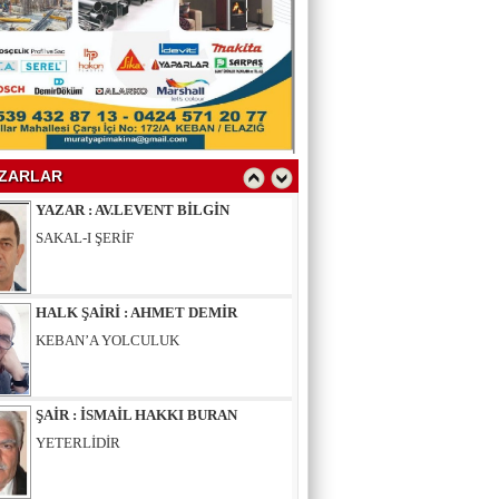
YAZAR : SELAHATTİN YALÇINER
ÇÖKÜNTÜ
YAZAR : AV.LEVENT BİLGİN
SAKAL-I ŞERİF
ZARLAR
HALK ŞAİRİ : AHMET DEMİR
KEBAN’A YOLCULUK
ŞAİR : İSMAİL HAKKI BURAN
YETERLİDİR
EĞİTİMCİ - ŞAİR : MUSTAFA ERGAN
KADIN VAR