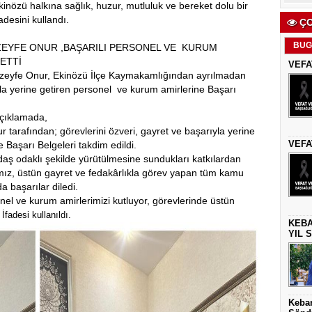
kinözü halkına sağlık, huzur, mutluluk ve bereket dolu bir
adesini kullandı.
ÇO
BUG
EYFE ONUR ,BAŞARILI PERSONEL VE KURUM
ETTİ
VEFA
yfe Onur, Ekinözü İlçe Kaymakamlığından ayrılmadan
yla yerine getiren personel ve kurum amirlerine Başarı
çıklamada,
afından; görevlerini özveri, gayret ve başarıyla yerine
VEFA
 Başarı Belgeleri takdim edildi.
daş odaklı şekilde yürütülmesine sundukları katkılardan
mız, üstün gayret ve fedakârlıkla görev yapan tüm kamu
 başarılar diledi.
l ve kurum amirlerimizi kutluyor, görevlerinde üstün
 İfadesi kullanıldı.
KEBA
YIL 
Keban