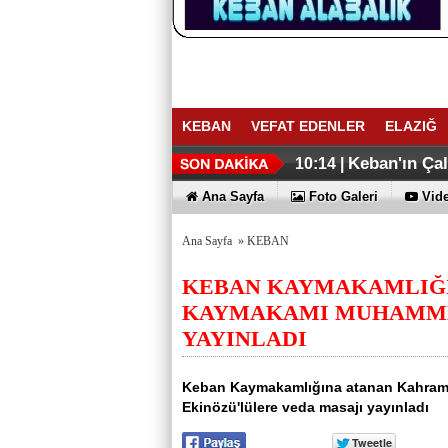
KEBAN
VEFAT EDENLER
ELAZIĞ
ELAZIĞ İHR
Keban Emniye
16:27 |
16:02 |
Keban'ın Ça
10:14 |
Ana Sayfa
Foto Galeri
Vide
Ana Sayfa
»
KEBAN
KEBAN KAYMAKAMLIĞI
KAYMAKAMI MUHAMME
YAYINLADI
Keban Kaymakamlığına atanan Kahra
Ekinözü'lülere veda masajı yayınladı