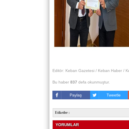
Editör: Keban Gazetesi / Keban Haber / K
Bu haber
837
defa okunmuştur.
Paylaş
Tweetle
Etiketler :
YORUMLAR