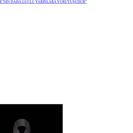
KİYE’NİN DAHA GÜÇLÜ YARINLARA YÜRÜYÜŞÜDÜR”