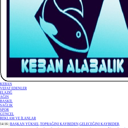
KEBAN
VEFAT EDENLER
ELAZIĞ
AĞIN
BASKİL
SAĞLIK
SPOR
GÜNCEL
REKLAM VE İLANLAR
14:16 |
BAŞKAN YÜKSEL,TOPRAĞINI KAYBEDEN,GELECEĞINI KAYBEDER,