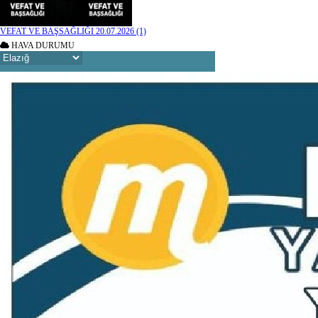
VEFAT VE BAŞSAĞLIĞI 20.07.2026 (1)
HAVA DURUMU
YAZAR-ŞAİR MİRAÇ DOĞAN
Mavi Işık İnsanları