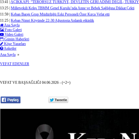
13:41 |
AÇIKKAPI: “TERÖRSÜZ TÜRKİYE, DEVLETİN GERİ ADIMI DEĞİL; TÜR
13:25 |
Milletvekili Keleş TBMM Genel Kurulu’nda Anne ve Bebek Sağlığına Dikkat Çekti
11:59 |
Keban Barajı Grup Müdürlüğü Eski Personeli Özer Kırca Vefat etti
11:25 |
Keban Nimri Köyünde 22-30 Ağustosta Anlamlı etkinlik
Ana Sayfa
Foto Galeri
Video Galeri
Günün Haberleri
Köşe Yazarları
Anketler
Ana Sayfa
»
VEFAT EDENLER
VEFAT VE BAŞSAĞLIĞI 04.06.2026 - (=2=)