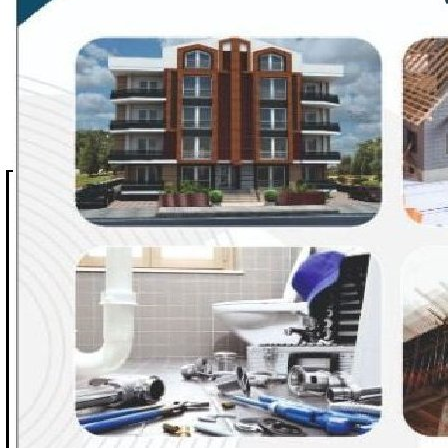
EĞİTİMCİ-YAZAR TUNER YERLİKAYA
İNSANLAR İLE KONUŞURKEN YERE BAKMAK
EĞİTİMCİ - YAZAR : MİDRAN YOKUŞ
DİKİLİ TAŞLAR - 8