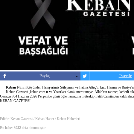
Paylaş
Tweetle
Keban
Nimri Köyünden Hemşerimiz Süleyman ve Fatma Altaç'ın kızı, Hanım ve Raziye'nin
Keban Gazetesi ,keban.com.tr ve Yazarları olarak merhumeye Allah'tan rahmet, kederli ailes
Cenazesi 04 Haziran 2026 Perşembe günü öğle namazına müteakip Fatih Camiinden kaldıralac
KEBAN GAZETESİ
Editör: Keban Gazetesi / Keban Haber / Keban Haberleri
Bu haber
3052
defa okunmuştur.