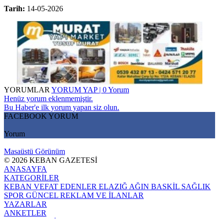
Tarih:
14-05-2026
YORUMLAR
YORUM YAP | 0 Yorum
Henüz yorum eklenmemiştir.
Bu Haber'e ilk yorum yapan siz olun.
FACEBOOK YORUM
Yorum
Masaüstü Görünüm
© 2026 KEBAN GAZETESİ
ANASAYFA
KATEGORİLER
KEBAN
VEFAT EDENLER
ELAZIĞ
AĞIN
BASKİL
SAĞLIK
SPOR
GÜNCEL
REKLAM VE İLANLAR
YAZARLAR
ANKETLER