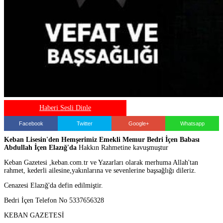
Haberi Sesli Dinle
Facebook
Twitter
Google+
Whatsapp
Keban
Lisesin'den
Hemşerimiz
Emekli Memur Bedri İçen Babası
Abdullah İçen Elazığ'da
Hakkın Rahmetine kavuşmuştur
Keban Gazetesi ,keban.com.tr ve Yazarları olarak merhuma Allah'tan
rahmet, kederli ailesine,yakınlarına ve sevenlerine başsağlığı dileriz.
Cenazesi Elazığ'da defin edilmiştir.
Bedri İçen Telefon No 5337656328
KEBAN GAZETESİ