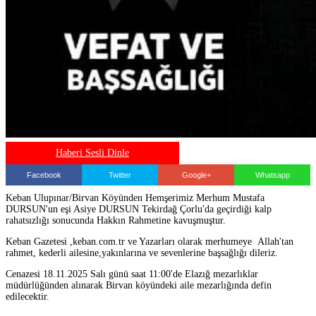
Haberi Sesli Dinle
Facebook
Twitter
Google+
Whatsapp
Keban Ulupınar/Birvan Köyünden Hemşerimiz Merhum Mustafa
DURSUN'un eşi Asiye DURSUN Tekirdağ Çorlu'da geçirdiği kalp
rahatsızlığı sonucunda Hakkın Rahmetine kavuşmuştur.
Keban Gazetesi ,keban.com.tr ve Yazarları olarak merhumeye Allah'tan
rahmet, kederli ailesine,yakınlarına ve sevenlerine başsağlığı dileriz.
Cenazesi 18.11.2025 Salı günü saat 11:00'de Elazığ mezarlıklar
müdürlüğünden alınarak Birvan köyündeki aile mezarlığında defin
edilecektir.