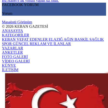
Bu Haber'e ilk yorum yapan siz olun.
FACEBOOK YORUM
Yorum
Masaüstü Görünüm
© 2026 KEBAN GAZETESİ
ANASAYFA
KATEGORİLER
KEBAN
VEFAT EDENLER
ELAZIĞ
AĞIN
BASKİL
SAĞLIK
SPOR
GÜNCEL
REKLAM VE İLANLAR
YAZARLAR
ANKETLER
FOTO GALERİ
VİDEO GALERİ
KÜNYE
İLETİŞİM