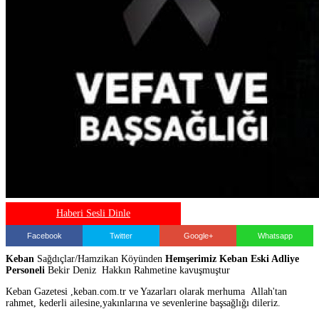
Haberi Sesli Dinle
Facebook
Twitter
Google+
Whatsapp
Keban
Sağdıçlar/Hamzikan Köyünden
Hemşerimiz
Keban Eski Adliye
Personeli
Bekir Deniz Hakkın Rahmetine kavuşmuştur
Keban Gazetesi ,keban.com.tr ve Yazarları olarak merhuma Allah'tan
rahmet, kederli ailesine,yakınlarına ve sevenlerine başsağlığı dileriz.