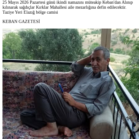
25 Mayıs 2026 Pazartesi günü ikindi namazını müteakip Keban'dan Alınıp
kılınarak sağdıçlar Kırklar Mahallesi aile mezarlığına defin edilecektir.
Taziye Yeri Elazığ bölge camisi
KEBAN GAZETESİ