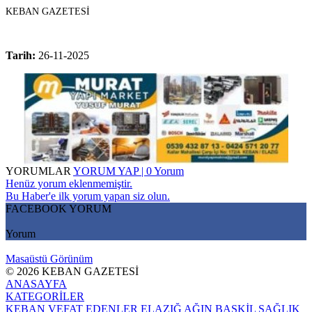
KEBAN GAZETESİ
Tarih:
26-11-2025
YORUMLAR
YORUM YAP | 0 Yorum
Henüz yorum eklenmemiştir.
Bu Haber'e ilk yorum yapan siz olun.
FACEBOOK YORUM
Yorum
Masaüstü Görünüm
© 2026 KEBAN GAZETESİ
ANASAYFA
KATEGORİLER
KEBAN
VEFAT EDENLER
ELAZIĞ
AĞIN
BASKİL
SAĞLIK