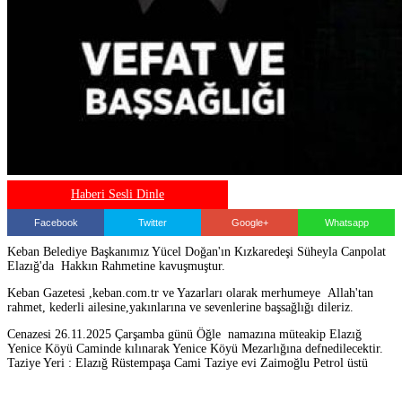
Haberi Sesli Dinle
Facebook
Twitter
Google+
Whatsapp
Keban Belediye Başkanımız Yücel Doğan'ın Kızkaredeşi Süheyla Canpolat
Elazığ'da Hakkın Rahmetine kavuşmuştur.
Keban Gazetesi ,keban.com.tr ve Yazarları olarak merhumeye Allah'tan
rahmet, kederli ailesine,yakınlarına ve sevenlerine başsağlığı dileriz.
Cenazesi 26.11.2025 Çarşamba günü Öğle namazına müteakip Elazığ
Yenice Köyü Caminde kılınarak Yenice Köyü Mezarlığına defnedilecektir.
Taziye Yeri : Elazığ Rüstempaşa Cami Taziye evi Zaimoğlu Petrol üstü