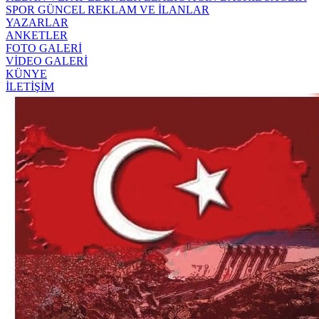
SPOR
GÜNCEL
REKLAM VE İLANLAR
YAZARLAR
ANKETLER
FOTO GALERİ
VİDEO GALERİ
KÜNYE
İLETİŞİM