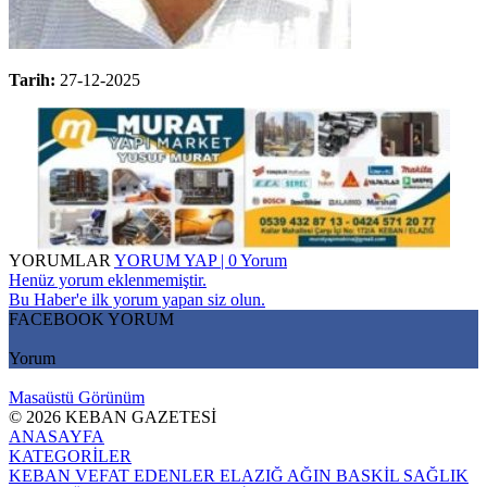
Tarih:
27-12-2025
YORUMLAR
YORUM YAP | 0 Yorum
Henüz yorum eklenmemiştir.
Bu Haber'e ilk yorum yapan siz olun.
FACEBOOK YORUM
Yorum
Masaüstü Görünüm
© 2026 KEBAN GAZETESİ
ANASAYFA
KATEGORİLER
KEBAN
VEFAT EDENLER
ELAZIĞ
AĞIN
BASKİL
SAĞLIK