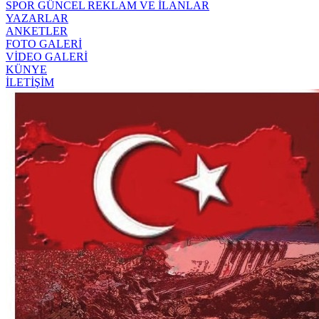
SPOR
GÜNCEL
REKLAM VE İLANLAR
YAZARLAR
ANKETLER
FOTO GALERİ
VİDEO GALERİ
KÜNYE
İLETİŞİM