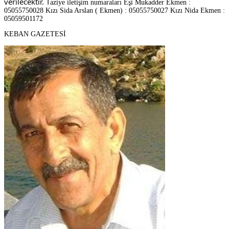
verilecektir. T
aziye iletişim numaraları Eşi Mukadder Ekmen :
05055750028 Kızı Sida Arslan ( Ekmen) : 05055750027 Kızı Nida Ekmen :
05059501172
KEBAN GAZETESİ