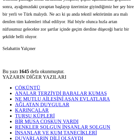
sonra, ayağımızdaki çoraptan başlayıp üzerimize giyindiğimiz her şey bire
bir yerli ve Türk malıydı. Ne acı ki şu anda tekstil sektörünün ara malı
denilen tüm kalemleri ithal ediliyor. Hal böyle olunca hızla artan
nüfusumuz gelecekte zor şartlar içinde geçim derdine düşeceği bariz bir
şekilde belli oluyor.
Selahattin Yalçıner
Bu yazı
1645
defa okunmuştur.
YAZARIN DİĞER YAZILARI
ÇÖKÜNTÜ
ANALAR TERZİYDİ BABALAR KUMAŞ
NE MUTLU AİLESİNİ AŞAN EVLATLARA
AĞLATAN DUYGULAR
KARINCALAR
TURŞU KÜPLERİ
BİR MUSA COŞKUN VARDI
RENKLER SOLGUN İNSANLAR SOLGUN
İNSANLAR VE KUM TANECİKLERİ
DUVARLARIN DİLİ OLSAYDI