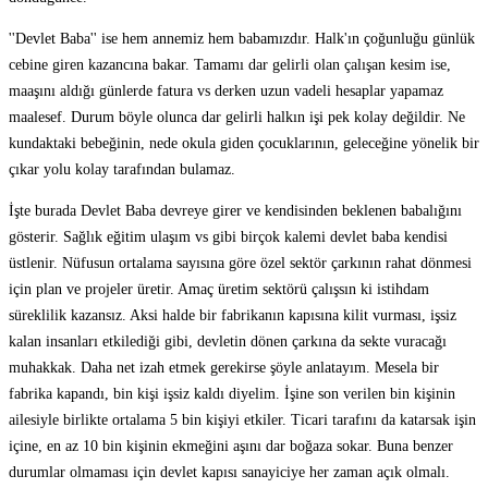
''Devlet Baba'' ise hem annemiz hem babamızdır. Halk'ın çoğunluğu günlük
cebine giren kazancına bakar. Tamamı dar gelirli olan çalışan kesim ise,
maaşını aldığı günlerde fatura vs derken uzun vadeli hesaplar yapamaz
maalesef. Durum böyle olunca dar gelirli halkın işi pek kolay değildir. Ne
kundaktaki bebeğinin, nede okula giden çocuklarının, geleceğine yönelik bir
çıkar yolu kolay tarafından bulamaz.
İşte burada Devlet Baba devreye girer ve kendisinden beklenen babalığını
gösterir. Sağlık eğitim ulaşım vs gibi birçok kalemi devlet baba kendisi
üstlenir. Nüfusun ortalama sayısına göre özel sektör çarkının rahat dönmesi
için plan ve projeler üretir. Amaç üretim sektörü çalışsın ki istihdam
süreklilik kazansız. Aksi halde bir fabrikanın kapısına kilit vurması, işsiz
kalan insanları etkilediği gibi, devletin dönen çarkına da sekte vuracağı
muhakkak. Daha net izah etmek gerekirse şöyle anlatayım. Mesela bir
fabrika kapandı, bin kişi işsiz kaldı diyelim. İşine son verilen bin kişinin
ailesiyle birlikte ortalama 5 bin kişiyi etkiler. Ticari tarafını da katarsak işin
içine, en az 10 bin kişinin ekmeğini aşını dar boğaza sokar. Buna benzer
durumlar olmaması için devlet kapısı sanayiciye her zaman açık olmalı.