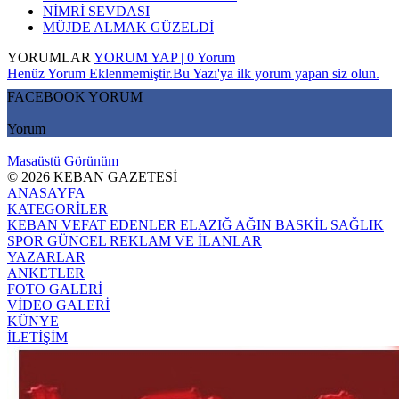
NİMRİ SEVDASI
MÜJDE ALMAK GÜZELDİ
YORUMLAR
YORUM YAP | 0 Yorum
Henüz Yorum Eklenmemiştir.Bu Yazı'ya ilk yorum yapan siz olun.
FACEBOOK YORUM
Yorum
Masaüstü Görünüm
© 2026 KEBAN GAZETESİ
ANASAYFA
KATEGORİLER
KEBAN
VEFAT EDENLER
ELAZIĞ
AĞIN
BASKİL
SAĞLIK
SPOR
GÜNCEL
REKLAM VE İLANLAR
YAZARLAR
ANKETLER
FOTO GALERİ
VİDEO GALERİ
KÜNYE
İLETİŞİM