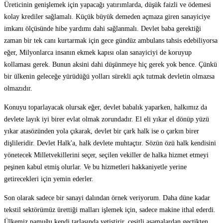
Üreticinin genişlemek için yapacağı yatırımlarda, düşük faizli ve ödemesi
kolay krediler sağlamalı. Küçük büyük demeden açmaza giren sanayiciye
imkanı ölçüsünde hibe yardımı dahi sağlanmalı. Devlet baba gerektiği
zaman bir tek canı kurtarmak için gece gündüz ambulans tahsis edebiliyorsa
eğer, Milyonlarca insanın ekmek kapısı olan sanayiciyi de koruyup
kollaması gerek. Bunun aksini dahi düşünmeye hiç gerek yok bence. Çünkü
bir ülkenin geleceğe yürüdüğü yolları sürekli açık tutmak devletin olmazsa
olmazıdır.
Konuyu toparlayacak olursak eğer, devlet babalık yaparken, halkımız da
devlete layık iyi birer evlat olmak zorundadır. El eli yıkar el dönüp yüzü
yıkar atasözünden yola çıkarak, devlet bir çark halk ise o çarkın birer
dişlileridir. Devlet Halk'a, halk devlete muhtaçtır. Sözün özü halk kendisini
yönetecek Milletvekillerini seçer, seçilen vekiller de halka hizmet etmeyi
peşinen kabul etmiş olurlar. Ve bu hizmetleri hakkaniyetle yerine
getirecekleri için yemin ederler.
Son olarak sadece bir sanayi dalından örnek veriyorum. Daha düne kadar
tekstil sektörümüz ürettiği malları işlemek için, sadece makine ithal ederdi.
Ülkemiz pamuğu kendi tarlasında yetiştirir, çeşitli aşamalardan geçtikten