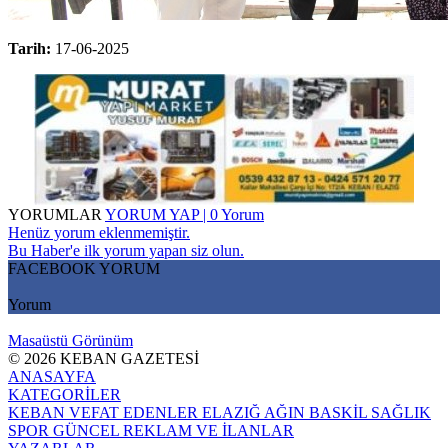
Tarih:
17-06-2025
YORUMLAR
YORUM YAP | 0 Yorum
Henüz yorum eklenmemiştir.
Bu Haber'e ilk yorum yapan siz olun.
FACEBOOK YORUM
Yorum
Masaüstü Görünüm
© 2026 KEBAN GAZETESİ
ANASAYFA
KATEGORİLER
KEBAN
VEFAT EDENLER
ELAZIĞ
AĞIN
BASKİL
SAĞLIK
SPOR
GÜNCEL
REKLAM VE İLANLAR