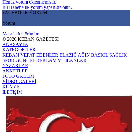
Henüz yorum eklenmemiştir.
Bu Haber'e ilk yorum yapan siz olun.
FACEBOOK YORUM
Yorum
Masaüstü Görünüm
© 2026 KEBAN GAZETESİ
ANASAYFA
KATEGORİLER
KEBAN
VEFAT EDENLER
ELAZIĞ
AĞIN
BASKİL
SAĞLIK
SPOR
GÜNCEL
REKLAM VE İLANLAR
YAZARLAR
ANKETLER
FOTO GALERİ
VİDEO GALERİ
KÜNYE
İLETİŞİM