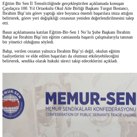
Eğitim Bir Sen İl Temsilciliğinde gerçekleştirilen açıklamada konuşan
Çaydaçıra 100. Yıl Ortaokulu Okul Aile Birliği Başkanı Turgut Bostancı,
İbrahim Bişi’nin görev yaptığı süre boyunca önemli başarılara imza attığını
belirterek, görev yeri değişikliği cezasının yeniden değerlendirilmesini talep
etti.
Basın açıklamasına katılan Eğitim-Bir-Sen 1 No’lu Şube Başkanı İbrahim
Bahşi ise İbrahim Bişi’nin eğitim camiasında başarılı çalışmalarıyla tanınan
bir yönetici olduğunu söyledi.
Bahşi, verilen cezanın yalnızca İbrahim Bişi’yi değil, okulun eğitim
faaliyetlerini ve elde edilen başarıları da olumsuz etkileyebileceğini
belirterek, sendika olarak hukuki süreci takip edeceklerini açıkladı.