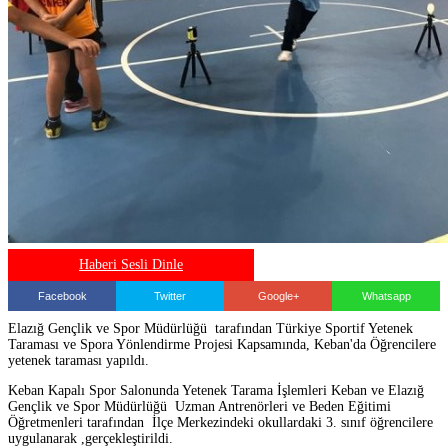
Haberi Sesli Dinle
Facebook
Twitter
Google+
Whatsapp
Elazığ Gençlik ve Spor Müdürlüğü tarafından Türkiye Sportif Yetenek
Taraması ve Spora Yönlendirme Projesi Kapsamında, Keban'da Öğrencilere
yetenek taraması yapıldı.
Keban Kapalı Spor Salonunda Yetenek Tarama İşlemleri Keban ve Elazığ
Gençlik ve Spor Müdürlüğü Uzman Antrenörleri ve Beden Eğitimi
Öğretmenleri tarafından İlçe Merkezindeki okullardaki 3. sınıf öğrencilere
uygulanarak ,gerçekleştirildi.