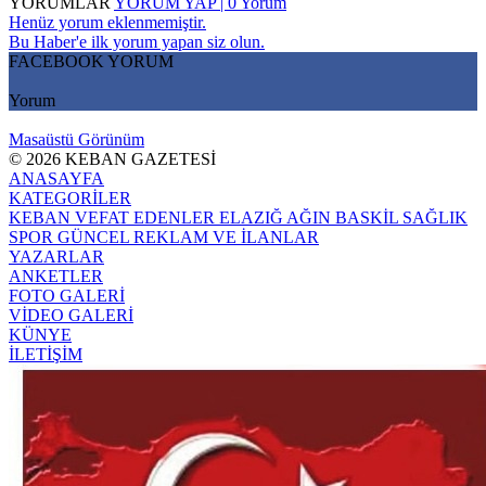
YORUMLAR
YORUM YAP | 0 Yorum
Henüz yorum eklenmemiştir.
Bu Haber'e ilk yorum yapan siz olun.
FACEBOOK YORUM
Yorum
Masaüstü Görünüm
© 2026 KEBAN GAZETESİ
ANASAYFA
KATEGORİLER
KEBAN
VEFAT EDENLER
ELAZIĞ
AĞIN
BASKİL
SAĞLIK
SPOR
GÜNCEL
REKLAM VE İLANLAR
YAZARLAR
ANKETLER
FOTO GALERİ
VİDEO GALERİ
KÜNYE
İLETİŞİM