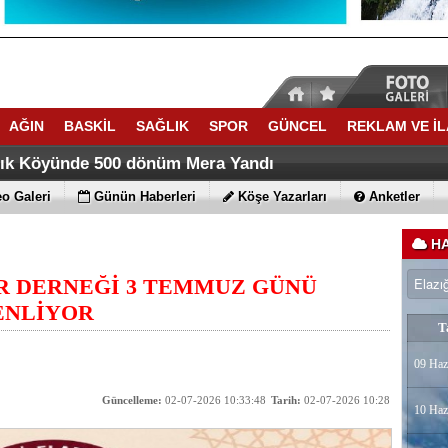
AĞIN
BASKİL
SAĞLIK
SPOR
GÜNCEL
REKLAM VE İ
ACATTA TARİH YAZDI
ti Yaz Kuran Kursunda Trafik Eğitimi verdi
lık Köyünde 500 dönüm Mera Yandı
o Galeri
Günün Haberleri
Köşe Yazarları
Anketler
HA
R DERNEĞİ 3 TEMMUZ GÜNÜ
ENLİYOR
T
09 Haz
Güncelleme:
02-07-2026 10:33:48
Tarih:
02-07-2026 10:28
10 Haz