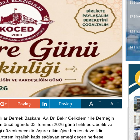
11 Haz
12 Haz
13 Haz
14 Haz
A
Paylaş
Paylaş
A
ılar Dernek Başkanı Av. Dr. Bekir Çelikdemir ile Derneğin
en öncülüğünde 03 Temmuz2026 günü birlik beraberlik ve
ği düzenlenecektir. Aşure etkinliğine herkes davetlidir
arttırsın inşallah katkı sağlayan emeği geçen herkese