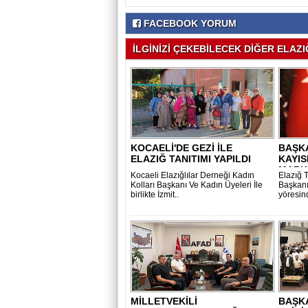
FACEBOOK YORUM
İLGİNİZİ ÇEKEBİLECEK DİĞER ELAZIĞ
KOCAELİ'DE GEZİ İLE
BAŞKA
ELAZIĞ TANITIMI YAPILDI
KAYISI
MARK
Kocaeli Elazığlılar Derneği Kadın
Elazığ 
KURDU
Kolları Başkanı Ve Kadın Üyeleri İle
Başkanı
birlikte İzmit..
yöresind
MİLLETVEKİLİ
BAŞK