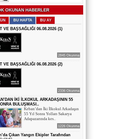
EĞİTİMCİ - ŞAİR : FEVZİ ÖZDEMİR
K OKUNAN HABERLER
EDEP
ÜN
BU HAFTA
BU AY
T VE BAŞSAĞLIĞI 06.08.2026 (1)
ŞAİR : SELAMİ DOLU
ŞİİRLERİN HER SATIRINDA SEN VARSIN
2845 Okunma
T VE BAŞSAĞLIĞI 06.08.2026 (2)
EĞİTİMCİ - YAZAR : MEHMET
YILMAZ
HIZIR VE İLYAS: UMUDUN, BEREKETİN
VE YENİDEN DOĞUŞUN BULUŞMASI
2336 Okunma
EĞİTİMCİ - ŞAİR - YAZAR : SÜNDÜS
ARSLAN AKÇA
N’DAN İKİ İLKOKUL ARKADAŞININ 55
SONRA BULUŞMASI..
SUÇ SAMUR KÜRK OLSA
Keban’dan İki İlkokul Arkadaşın
55 Yıl Sonra Yolları Sakarya
Adapazarında kes..
AZERBAYCANLI GAZETECİ-YAZAR
GUNAY RZAYEVA
1226 Okunma
Maral Rahmanzadeh - Azerbaycan'ın İlk
’da Çıkan Yangın Ekipler Tarafından
Profesyonel Kadın Ressamı