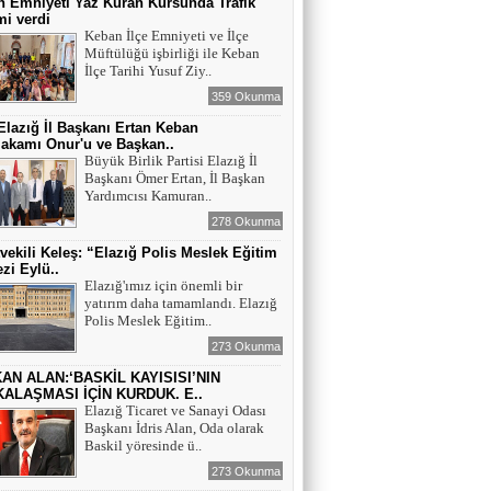
 Emniyeti Yaz Kuran Kursunda Trafik
mi verdi
Keban İlçe Emniyeti ve İlçe
Müftülüğü işbirliği ile Keban
İlçe Tarihi Yusuf Ziy..
359 Okunma
lazığ İl Başkanı Ertan Keban
akamı Onur'u ve Başkan..
Büyük Birlik Partisi Elazığ İl
Başkanı Ömer Ertan, İl Başkan
Yardımcısı Kamuran..
278 Okunma
tvekili Keleş: “Elazığ Polis Meslek Eğitim
zi Eylü..
Elazığ'ımız için önemli bir
yatırım daha tamamlandı. Elazığ
Polis Meslek Eğitim..
273 Okunma
AN ALAN:‘BASKİL KAYISISI’NIN
ALAŞMASI İÇİN KURDUK. E..
Elazığ Ticaret ve Sanayi Odası
Başkanı İdris Alan, Oda olarak
Baskil yöresinde ü..
273 Okunma