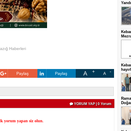
Yand
Keban
Mezra
azığ Haberleri
Keba
hayırl
A
Paylaş
Paylaş
A
Ramaz
Doğa
YORUM YAP | 0 Yorum
k yorum yapan siz olun.