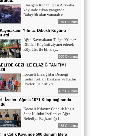
ürüldü..
Elazığ'ın Keban İlçesi Altıyaka
köyünde çıkan yangında
YAZAR - AV. ALİ DEMİR
Bahçelik alan yanarak z..
TUTUKLAMA KARARI
970 Okunma
 Kaymakamı Yılmaz Dibekli Köyünü
t etti
YAZAR-ŞAİR MİRAÇ DOĞAN
Ağın Kaymakamı Tuğçe Yılmaz
Dibekli Köyünü ziyaret ederek
Mavi Işık İnsanları
Köylüler ile bir aray..
600 Okunma
ELİ'DE GEZİ İLE ELAZIĞ TANITIMI
EĞİTİMCİ-YAZAR TUNER
LDI
YERLİKAYA
Kocaeli Elazığlılar Derneği
ENGELLİ İNSANLARIN ENGELLİ
Kadın Kolları Başkanı Ve Kadın
YERİNE FAZLA BAKMAK
Üyeleri İle birlikte ..
452 Okunma
EĞİTİMCİ - YAZAR : MİDRAN YOKUŞ
li İzcileri Ağın'a 1071 Kitap bağışında
DİKİLİ TAŞLAR - 8
ndu
Kocaeli Kılavuz Gençlik Kağıt
Spor Kulübü İzcileri ve Ağın
Belediye Başkanlığı i..
438 Okunma
n'ın Çalık Köyünde 500 dönüm Mera