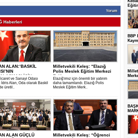
Keban
Eğiti
Yorum
 Haberleri
BBP E
Kaym
N ALAN:‘BASKİL
Milletvekili Keleş: “Elazığ
Mille
SI’NIN
Polis Meslek Eğitim Merkezi
Merke
ALAŞMASI İÇİN
Eylü..
Ticaret ve Sanayi Odası
Elazığ'ımız için önemli bir yatırım
K. E..
 İdris Alan, Oda olarak Baskil
daha tamamlandı. Elazığ Polis
e üretil..
Meslek Eğitim Merk..
BAŞK
MARK
AN ALAN GÜÇLÜ
Milletvekili Keleş: “Öğrenci