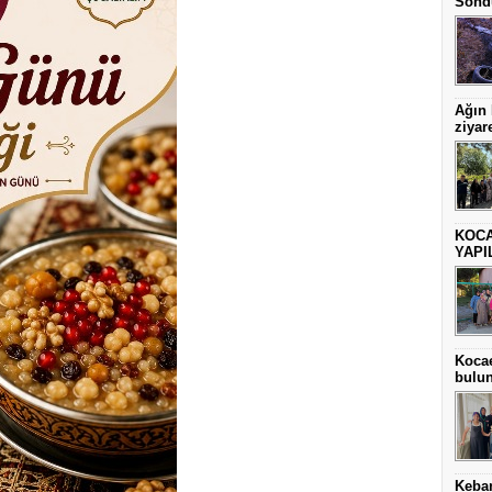
Sönd
Ağın
ziyare
KOCA
YAPI
Kocae
bulu
Keba