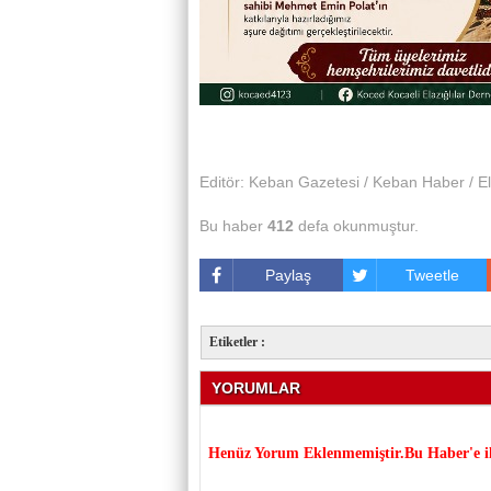
Editör: Keban Gazetesi / Keban Haber / El
Bu haber
412
defa okunmuştur.
Paylaş
Tweetle
Etiketler :
YORUMLAR
Henüz Yorum Eklenmemiştir.Bu Haber'e il