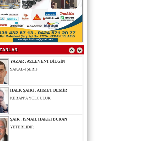
YAZAR : SELAHATTİN YALÇINER
ÇÖKÜNTÜ
YAZAR : AV.LEVENT BİLGİN
SAKAL-I ŞERİF
ZARLAR
HALK ŞAİRİ : AHMET DEMİR
KEBAN’A YOLCULUK
ŞAİR : İSMAİL HAKKI BURAN
YETERLİDİR
EĞİTİMCİ - ŞAİR : MUSTAFA ERGAN
KADIN VAR