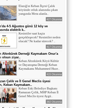
ı
Elazığ'ın Keban İlçesi Çalık
köyünde otluk alanında çıkan
yangında Mera alanla..
427 Okunma
'da 4-5 Ağustos günü 12 köy ve
sında elektrik k..
Kesintiler saat kaçta
gerçekleşecek? Kesintiler neden
olacak? Ne kadar sürecek? ..
417 Okunma
n Altınkürek Derneği Kaymakam Onur'a
ı olsun ziyar..
Keban Altınkürek Köyü Kültür
ve Dayanışma Derneği Keban
Kaymakamı Muhammed Huze..
415 Okunma
an Çelik ve İl Genel Meclis üyesi
n, Keban Kaymakam..
Keban Eski Belediye Başkanı
Ramazan Çelik, MHP Keban İl
Genel Meclis üyesi Aygü..
382 Okunma