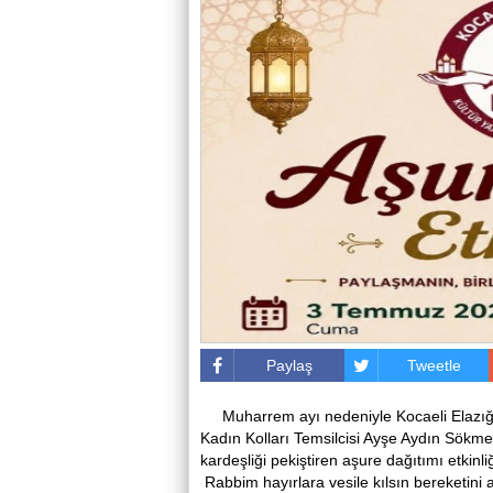
Paylaş
Tweetle
Muharrem ayı nedeniyle Kocaeli Elazığl
Kadın Kolları Temsilcisi Ayşe Aydın Sökm
kardeşliği pekiştiren aşure dağıtımı etkinli
Rabbim hayırlara vesile kılsın bereketini 