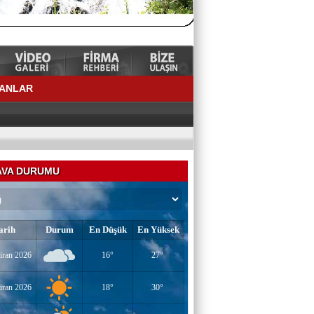
LANLAR
VA DURUMU
arih
Durum
En Düşük
En Yüksek
YAZAR-ŞAİR MİRAÇ DOĞAN
iran 2026
16°
27°
Mavi Işık İnsanları
iran 2026
18°
30°
EĞİTİMCİ-YAZAR TUNER