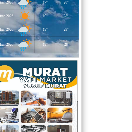
iran 2026
17°
28°
YERLİKAYA
ENGELLİ İNSANLARIN ENGELLİ
YERİNE FAZLA BAKMAK
iran 2026
19°
28°
EĞİTİMCİ - YAZAR : MİDRAN YOKUŞ
iran 2026
19°
29°
DİKİLİ TAŞLAR - 8
iran 2026
19°
28°
EĞİTİMCİ - YAZAR : PROF.DR.
RAMAZAN DEMİR
Gazi Paşa’nın Açtığı Yolda Dünya
Şampiyonluğu
YAZAR : CEM BAYINDIR
BEDRETTİN CÖMERT (1940-1978)
ÜZERİNE
YAZAR : ALİ OĞUZ
“BEN YUNUSUM OKYANUSLARDAN
GELİYORUM”