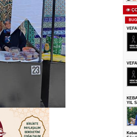
ÇO
BUG
VEFA
VEFA
KEBA
YIL 
Keban