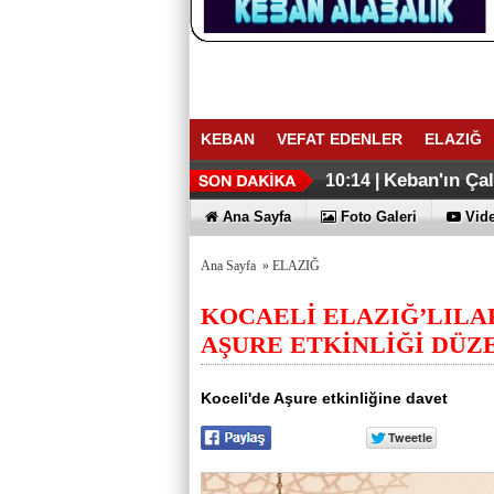
KEBAN
VEFAT EDENLER
ELAZIĞ
ELAZIĞ İHR
Keban Emniye
16:27 |
16:02 |
Keban'ın Ça
10:14 |
Ana Sayfa
Foto Galeri
Vide
Ana Sayfa
»
ELAZIĞ
KOCAELİ ELAZIĞ’LILA
AŞURE ETKİNLİĞİ DÜZ
Koceli'de Aşure etkinliğine davet